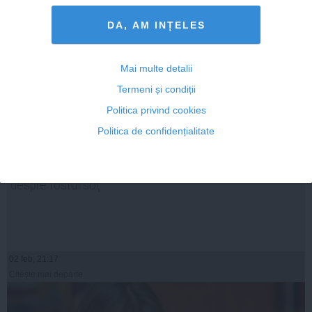
DA, AM INȚELES
Mai multe detalii
Termeni și condiții
Politica privind cookies
Politica de confidențialitate
Elena Udrea îl demască pe Dorin Cocoş. Mărturii-şoc
despre fostul soţ
02 feb, 21:17
Citeşte mai departe