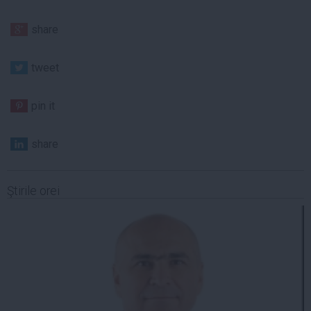
share
tweet
pin it
share
Ştirile orei