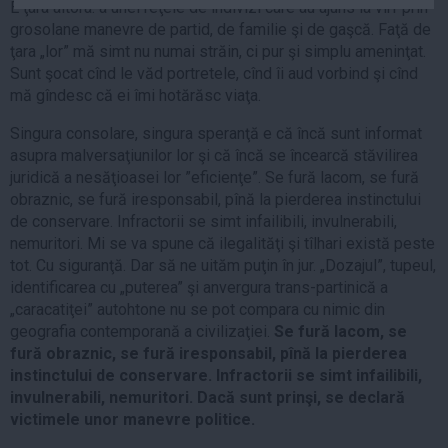
E ţara altora: a unei reţele de indivizi care au ajuns la vîrf prin
Auto
grosolane manevre de partid, de familie şi de gaşcă. Faţă de
Sport
ţara „lor” mă simt nu numai străin, ci pur şi simplu ameninţat.
Sunt şocat cînd le văd portretele, cînd îi aud vorbind şi cînd
Handbal
mă gîndesc că ei îmi hotărăsc viaţa.
Box
Singura consolare, singura speranţă e că încă sunt informat
Baschet
asupra malversaţiunilor lor şi că încă se încearcă stăvilirea
juridică a nesăţioasei lor ”eficienţe”. Se fură lacom, se fură
Tenis
obraznic, se fură iresponsabil, pînă la pierderea instinctului
Alte sporturi
de conservare. Infractorii se simt infailibili, invulnerabili,
Life
nemuritori. Mi se va spune că ilegalităţi şi tîlhari există peste
tot. Cu siguranţă. Dar să ne uităm puţin în jur. „Dozajul”, tupeul,
Funny
identificarea cu „puterea” şi anvergura trans-partinică a
Travel
„caracatiţei” autohtone nu se pot compara cu nimic din
geografia contemporană a civilizaţiei.
Se fură lacom, se
Stil de viata
fură obraznic, se fură iresponsabil, pînă la pierderea
instinctului de conservare. Infractorii se simt infailibili,
invulnerabili, nemuritori. Dacă sunt prinşi, se declară
victimele unor manevre politice.