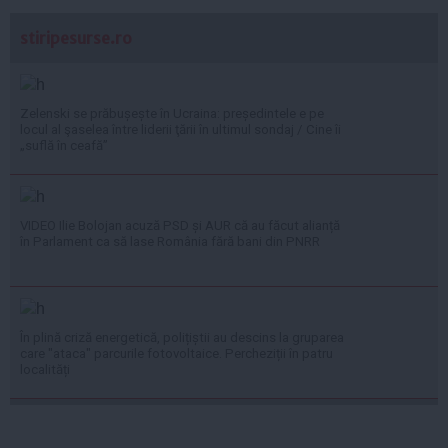
stiripesurse.ro
Zelenski se prăbușește în Ucraina: președintele e pe
locul al şaselea între liderii ţării în ultimul sondaj / Cine îi
„suflă în ceafă”
VIDEO Ilie Bolojan acuză PSD și AUR că au făcut alianță
în Parlament ca să lase România fără bani din PNRR
În plină criză energetică, polițiștii au descins la gruparea
care "ataca" parcurile fotovoltaice. Percheziții în patru
localități