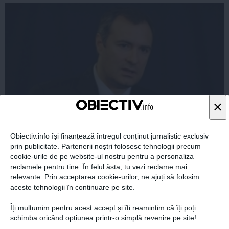
×
Care este ADEVĂRATA LEGĂTURĂ dintre Klaus
Obiectiv.info își finanțează întregul conținut jurnalistic exclusiv
Iohannis şi Florian Coldea
prin publicitate. Partenerii noștri folosesc tehnologii precum
cookie-urile de pe website-ul nostru pentru a personaliza
reclamele pentru tine. În felul ăsta, tu vezi reclame mai
relevante. Prin acceptarea cookie-urilor, ne ajuți să folosim
aceste tehnologii în continuare pe site.
02 feb, 21:03
Îți mulțumim pentru acest accept și îți reamintim că îți poți
Citeşte mai departe
schimba oricând opțiunea printr-o simplă revenire pe site!