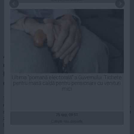
Presedintie
USL
PSD
PNL
PDL
PPDD
Andrei Pleșu descrie în cel mai recent
UDMR
editorial al său din Adevărul cum vede
PMP
România în lumina dezvăluirilor care
Administraţie Publică
Ultima "pomană electorală" a Guvernului: Tichete
cutremură scenă politică din România.
Economie
pentru masă caldă pentru pensionarii cu venituri
mici
Finante
Trăiesc într-un loc pe care nu-l mai pot resimţi ca fiind „al
Energie
meu”. Ceea ce se petrece în instituţiile fundamentale ale ţării,
ceea ce văd pe toate canalele de televiziune, ceea ce aflu din
Imobiliare
25 sep, 09:57
ziare, toate mă fac să cred că ţara mea nu mai are mare
Companii
Citeşte mai departe
legătură cu mine.
Turism