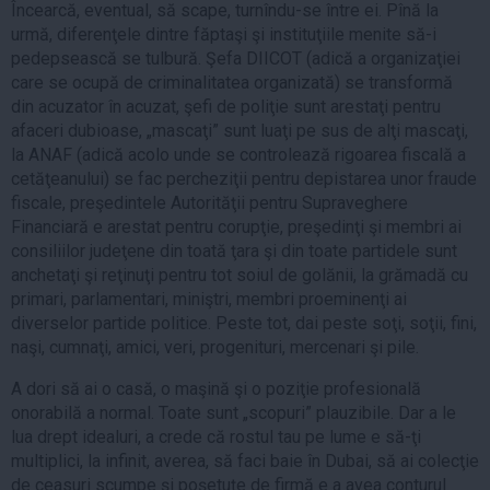
Încearcă, eventual, să scape, turnîndu-se între ei. Pînă la
urmă, diferenţele dintre făptaşi şi instituţiile menite să-i
pedepsească se tulbură. Şefa DIICOT (adică a organizaţiei
care se ocupă de criminalitatea organizată) se transformă
din acuzator în acuzat, şefi de poliţie sunt arestaţi pentru
afaceri dubioase, „mascaţi” sunt luaţi pe sus de alţi mascaţi,
la ANAF (adică acolo unde se controlează rigoarea fiscală a
cetăţeanului) se fac percheziţii pentru depistarea unor fraude
fiscale, preşedintele Autorităţii pentru Supraveghere
Financiară e arestat pentru corupţie, preşedinţi şi membri ai
consiliilor judeţene din toată ţara şi din toate partidele sunt
anchetaţi şi reţinuţi pentru tot soiul de golănii, la grămadă cu
primari, parlamentari, miniştri, membri proeminenţi ai
diverselor partide politice. Peste tot, dai peste soţi, soţii, fini,
naşi, cumnaţi, amici, veri, progenituri, mercenari şi pile.
A dori să ai o casă, o maşină şi o poziţie profesională
onorabilă a normal. Toate sunt „scopuri” plauzibile. Dar a le
lua drept idealuri, a crede că rostul tau pe lume e să-ţi
multiplici, la infinit, averea, să faci baie în Dubai, să ai colecţie
de ceasuri scumpe şi poşetuţe de firmă e a avea conturul