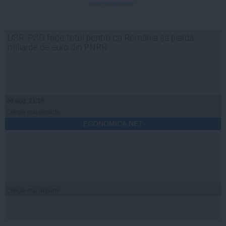
USR: PSD face totul pentru ca România să piardă
miliarde de euro din PNRR
06 aug, 21:16
Citeşte mai departe
ECONOMICA.NET
Citeşte mai departe