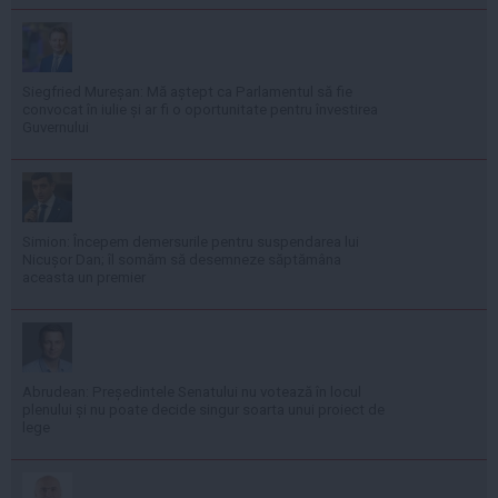
Siegfried Mureșan: Mă aștept ca Parlamentul să fie
convocat în iulie și ar fi o oportunitate pentru învestirea
Guvernului
Simion: Începem demersurile pentru suspendarea lui
Nicușor Dan; îl somăm să desemneze săptămâna
aceasta un premier
Abrudean: Președintele Senatului nu votează în locul
plenului și nu poate decide singur soarta unui proiect de
lege