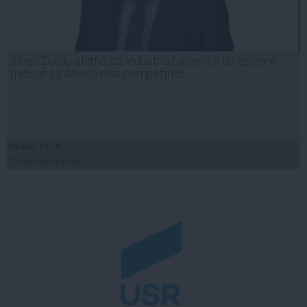
Irineu Darău afirmă că industria naţională de apărare
trebuie să devină mai competitivă
06 aug, 21:18
Citeşte mai departe