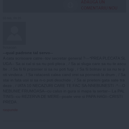
ADAUGA UN
COMENTARIU NOU
03 feb, 09:20
liviuioan
--qual padrone tal servo--
A cata scrisoare catre--tov secretar general ?---*PREA PLECATA SL
UGA-- Sa ai cal si sa nu poti pleca , / Sa ai sluga care sa nu te ascu
lte , / Sa fii fii prizonier si sa nu poti fugi , / Sa fii bolnav si sa nu te p
oti vindeca , / Sa ratacesti calea cand vrei sa pornesti la drum , / Sa
stai in fata usii si sa n-o poti deschide , / Sa ai prieteni gata sate tra
deze , / IATA 10 NECAZURI CARE TE FAC SA-NNEBUNESTI -*---O
NEBUNIE FRUMOASA--cu calus in gura si mapa la sertar-- La PAL
TINIS--cu REZERVA DE MERE--poate vine si PAPA HAGI--CRISTI
PREDA .
raspunde