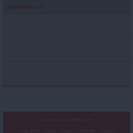
dailybusiness.ro
Copyright ©2013 OBIECTIV.info
Toate Ştirile
Autori
Taguri
Hartă site
Contact