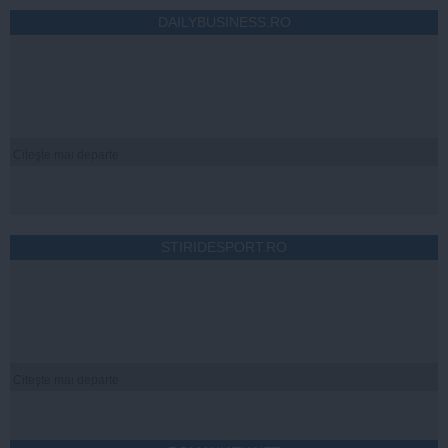
DAILYBUSINESS.RO
Citeşte mai departe
STIRIDESPORT.RO
Citeşte mai departe