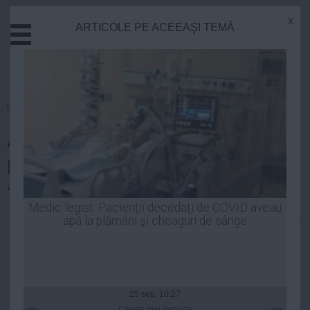
x
ARTICOLE PE ACEEAŞI TEMĂ
Actual
Economie
Justitie
Externe
Homepage
»
Politica
Educatie
Andrei Pleșu, despre
Sanatate
Stiinta
DEZVĂLUIRILE Elenei Udrea:
Tehnologie
Trăim sub ocupaţia unor ţoape!
Cultura
Medic legist: Pacienţii decedaţi de COVID aveau
apă la plămâni şi cheaguri de sânge
Mediu
Robert Georgescu
| 02 feb, 23:59
Life
Politica
Guvern
25 sep, 10:27
Citeşte mai departe