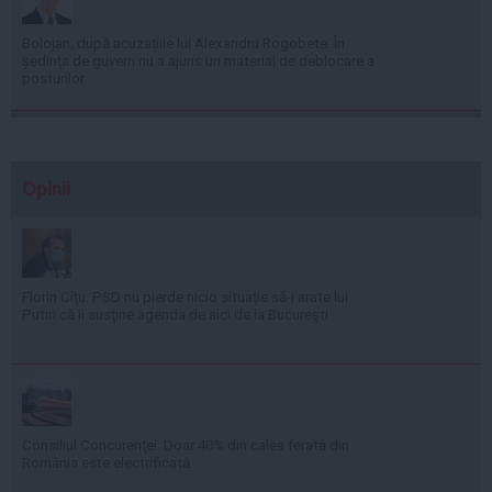
Bolojan, după acuzațiile lui Alexandru Rogobete: În
ședința de guvern nu a ajuns un material de deblocare a
posturilor
Opinii
Florin Cîţu: PSD nu pierde nicio situaţie să-i arate lui
Putin că îi susţine agenda de aici de la Bucureşti
Consiliul Concurenţei: Doar 40% din calea ferată din
România este electrificată