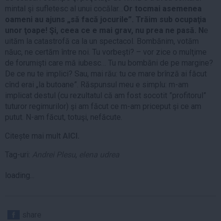
mintal şi sufletesc al unui cocălar…
Or tocmai asemenea
oameni au ajuns „să facă jocurile”. Trăim sub ocupaţia
unor ţoape! Şi, ceea ce e mai grav, nu prea ne pasă. N
e
uităm la catastrofă ca la un spectacol. Bombănim, votăm
năuc, ne certăm între noi. Tu vorbeşti? – vor zice o mulţime
de forumişti care mă iubesc… Tu nu bombăni de pe margine?
De ce nu te implici? Sau, mai rău: tu ce mare brînză ai făcut
cînd erai „la butoane”. Răspunsul meu e simplu: m-am
implicat destul (cu rezultatul că am fost socotit ”profitorul”
tuturor regimurilor) şi am făcut ce m-am priceput şi ce am
putut. N-am făcut, totuşi, nefăcute.
Citește mai mult
AICI.
Tag-uri:
Andrei Plesu
,
elena udrea
loading...
share