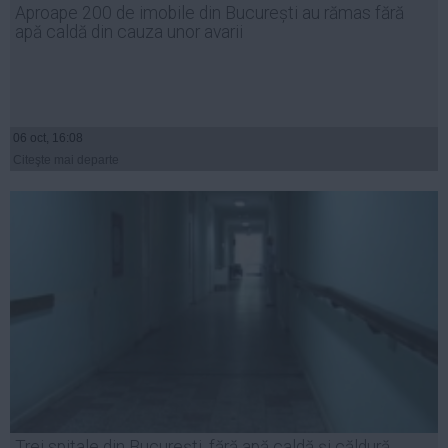
Aproape 200 de imobile din București au rămas fără
Auto
apă caldă din cauza unor avarii
Sport
Handbal
Box
06 oct, 16:08
Baschet
Citeşte mai departe
Tenis
Alte sporturi
Life
Funny
Travel
Stil de viata
Trei spitale din București, fără apă caldă și căldură.