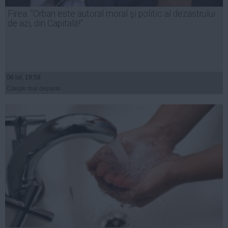
Presedintie
Firea: ”Orban este autoral moral şi politic al dezastrului
USL
de azi, din Capitală!”
PSD
PNL
PDL
06 iul, 19:58
PPDD
Citeşte mai departe
UDMR
PMP
Administraţie Publică
Economie
Finante
Energie
Imobiliare
Companii
Turism