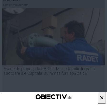
Citeşte mai departe
Avarie de proporții la RADET: Mii de familii din patru
sectoare ale Capitalei au rămas fără apă caldă
×
21 aug, 10:43
Citeşte mai departe