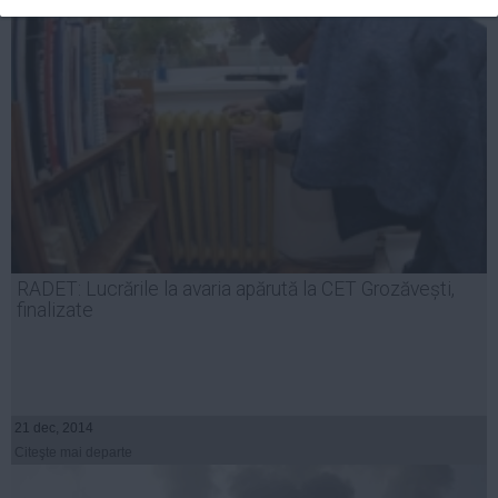
RADET: Lucrările la avaria apărută la CET Grozăvești,
finalizate
21 dec, 2014
Citeşte mai departe