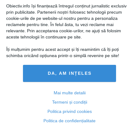
Obiectiv.info își finanțează întregul conținut jurnalistic exclusiv
prin publicitate. Partenerii noștri folosesc tehnologii precum
cookie-urile de pe website-ul nostru pentru a personaliza
reclamele pentru tine. În felul ăsta, tu vezi reclame mai
relevante. Prin acceptarea cookie-urilor, ne ajuți să folosim
aceste tehnologii în continuare pe site.
Îți mulțumim pentru acest accept și îți reamintim că îți poți
schimba oricând opțiunea printr-o simplă revenire pe site!
DA, AM INȚELES
Veste proastă pentru bucureşteni! RADET ia în calcul
închiderea a 13 puncte termice
Mai multe detalii
Termeni și condiții
Politica privind cookies
Politica de confidențialitate
02 apr, 18:16
Citeşte mai departe