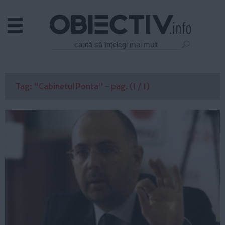
Actual
Economie
Justitie
Externe
Tag: "Cabinetul Ponta" - pag. (1 / 1)
Educatie
Sanatate
Stiinta
Tehnologie
Cultura
Mediu
Life
Politica
Guvern