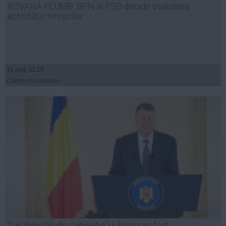
ROVANA PLUMB: BPN al PSD decide evaluarea
Auto
activității miniștrilor
Sport
Handbal
Box
31 aug, 11:28
Baschet
Citeşte mai departe
Tenis
Alte sporturi
Life
Funny
Travel
Stil de viata
Trei miniştrii din cabinetul lui Ponta au fost