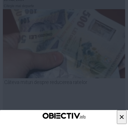
Citeşte mai departe
Câteva mituri despre reducerea ratelor
×
07 feb, 2014
Citeşte mai departe