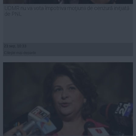
Presedintie
UDMR nu va vota împotriva moţiunii de cenzură iniţiată
USL
de PNL
PSD
PNL
PDL
23 sep, 10:33
PPDD
Citeşte mai departe
UDMR
PMP
Administraţie Publică
Economie
Finante
Energie
Imobiliare
Companii
Turism