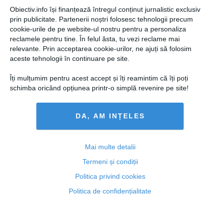
Obiectiv.info își finanțează întregul conținut jurnalistic exclusiv
prin publicitate. Partenerii noștri folosesc tehnologii precum
cookie-urile de pe website-ul nostru pentru a personaliza
reclamele pentru tine. În felul ăsta, tu vezi reclame mai
relevante. Prin acceptarea cookie-urilor, ne ajuți să folosim
aceste tehnologii în continuare pe site.
Îți mulțumim pentru acest accept și îți reamintim că îți poți
schimba oricând opțiunea printr-o simplă revenire pe site!
DA, AM INȚELES
Cum a crescut nivelul de trai al românilor în ultimul an
Mai multe detalii
Termeni și condiții
Politica privind cookies
Politica de confidențialitate
16 ian, 2014
Citeşte mai departe