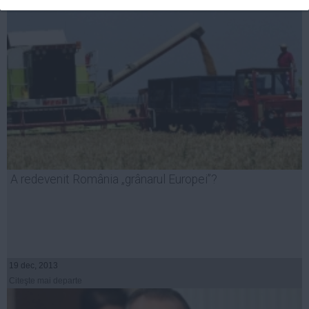
A redevenit România „grânarul Europei”?
19 dec, 2013
Citeşte mai departe