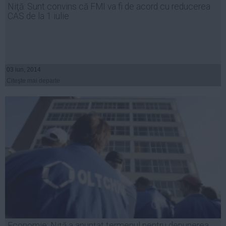
Niţă: Sunt convins că FMI va fi de acord cu reducerea
Auto
CAS de la 1 iulie
Sport
Handbal
Box
03 iun, 2014
Baschet
Citeşte mai departe
Tenis
Alte sporturi
Life
Funny
Travel
Stil de viata
Economie: Niţă a anunțat termenul pentru depunerea