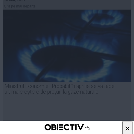
Citeşte mai departe
Ministrul Economiei: Probabil în aprilie se va face
ultima creştere de preţuri la gaze naturale
17 mar, 2014
×
Citeşte mai departe