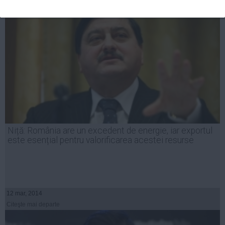
Niță: România are un excedent de energie, iar exportul
este esențial pentru valorificarea acestei resurse
12 mar, 2014
Citeşte mai departe