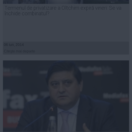
Presedintie
Termenul de privatizare a Oltchim expiră vineri: Se va
USL
închide combinatul?
PSD
PNL
PDL
06 iun, 2014
PPDD
Citeşte mai departe
UDMR
PMP
Administraţie Publică
Economie
Finante
Energie
Imobiliare
Companii
Turism