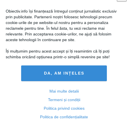
Obiectiv.info își finanțează întregul conținut jurnalistic exclusiv
prin publicitate. Partenerii noștri folosesc tehnologii precum
cookie-urile de pe website-ul nostru pentru a personaliza
reclamele pentru tine. În felul ăsta, tu vezi reclame mai
relevante. Prin acceptarea cookie-urilor, ne ajuți să folosim
aceste tehnologii în continuare pe site.
Îți mulțumim pentru acest accept și îți reamintim că îți poți
schimba oricând opțiunea printr-o simplă revenire pe site!
DA, AM INȚELES
Constantin Niţă va asigura coordonarea
Departamentelor pentru Energie şi IMM, conduse de
miniştri delegaţi
Mai multe detalii
Termeni și condiții
Politica privind cookies
12 mar, 2014
Politica de confidențialitate
Citeşte mai departe