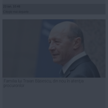
23 ian, 10:48
Citeşte mai departe
Familia lui Traian Băsescu, din nou în atenţia
procurorilor