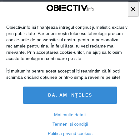
19 ian, 23:57
×
Citeşte mai departe
Obiectiv.info își finanțează întregul conținut jurnalistic exclusiv
prin publicitate. Partenerii noștri folosesc tehnologii precum
cookie-urile de pe website-ul nostru pentru a personaliza
reclamele pentru tine. În felul ăsta, tu vezi reclame mai
relevante. Prin acceptarea cookie-urilor, ne ajuți să folosim
aceste tehnologii în continuare pe site.
Îți mulțumim pentru acest accept și îți reamintim că îți poți
schimba oricând opțiunea printr-o simplă revenire pe site!
DA, AM INȚELES
Ginerele lui Traian Basescu ajunge la DIICOT
Mai multe detalii
Termeni și condiții
Politica privind cookies
12 ian, 11:20