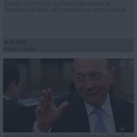
SERGIU LUCINSCHI, fiul fostului preşedinte al
Auto
Republicii Moldova, va fi cercetat sub control judiciar
Sport
Handbal
Box
01 apr, 08:30
Baschet
Citeşte mai departe
Tenis
Alte sporturi
Life
Funny
Travel
Stil de viata
INCREDIBIL! Ce face TRAIAN BĂSESCU la sfârşitul