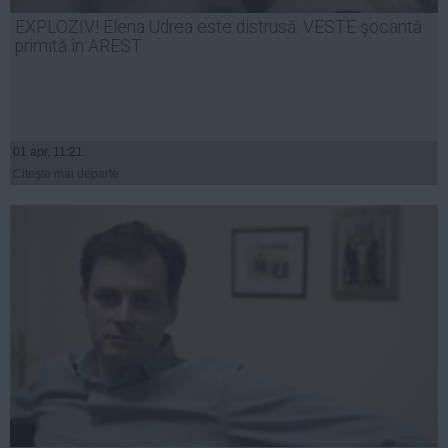
Presedintie
EXPLOZIV! Elena Udrea este distrusă. VESTE şocantă
USL
primită în AREST
PSD
PNL
PDL
01 apr, 11:21
PPDD
Citeşte mai departe
UDMR
PMP
Administraţie Publică
Economie
Finante
Energie
Imobiliare
Companii
Turism