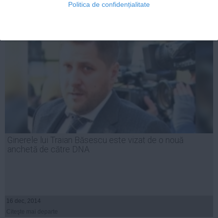
Politica de confidențialitate
Citeşte mai departe
Ginerele lui Traian Băsescu este vizat de o nouă
anchetă de către DNA
16 dec, 2014
Citeşte mai departe