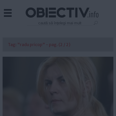
Actual
Economie
Justitie
Externe
Tag: "radu pricop" - pag. (2 / 2)
Educatie
Sanatate
Stiinta
Tehnologie
Cultura
Mediu
Life
Politica
Guvern