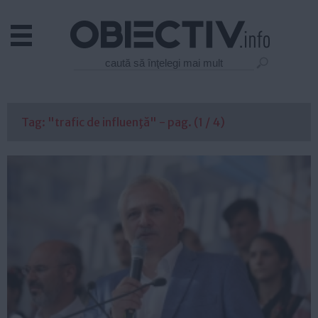
Actual
Economie
Justitie
Externe
Tag: "trafic de influenţă" - pag. (1 / 4)
Educatie
Sanatate
Stiinta
Tehnologie
Cultura
Mediu
Life
Politica
Guvern