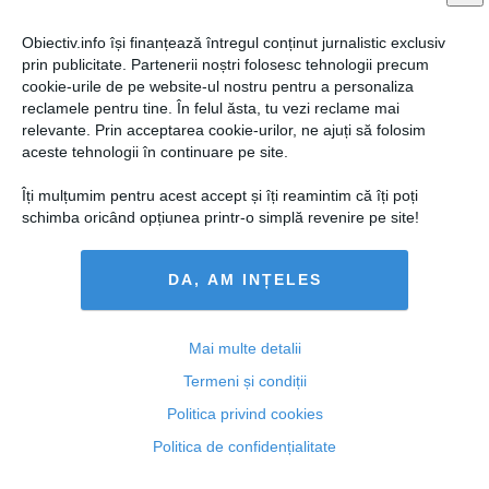
Obiectiv.info își finanțează întregul conținut jurnalistic exclusiv
prin publicitate. Partenerii noștri folosesc tehnologii precum
cookie-urile de pe website-ul nostru pentru a personaliza
reclamele pentru tine. În felul ăsta, tu vezi reclame mai
relevante. Prin acceptarea cookie-urilor, ne ajuți să folosim
aceste tehnologii în continuare pe site.
Îți mulțumim pentru acest accept și îți reamintim că îți poți
schimba oricând opțiunea printr-o simplă revenire pe site!
DA, AM INȚELES
Vasile Blaga, pentru a treia oară la DNA Ploiești
Mai multe detalii
Termeni și condiții
Politica privind cookies
16 noi, 13:06
Politica de confidențialitate
Citeşte mai departe