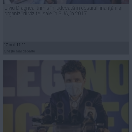
Presedintie
Liviu Dragnea, trimis în judecată în dosarul finanţării şi
USL
organizării vizitei sale în SUA, în 2017
PSD
PNL
PDL
17 mai, 17:22
PPDD
Citeşte mai departe
UDMR
PMP
Administraţie Publică
Economie
Finante
Energie
Imobiliare
Companii
Turism