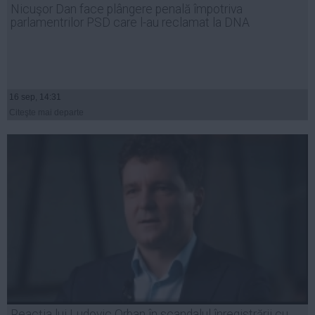
Nicuşor Dan face plângere penală împotriva
Auto
parlamentrilor PSD care l-au reclamat la DNA
Sport
Handbal
Box
16 sep, 14:31
Baschet
Citeşte mai departe
Tenis
Alte sporturi
Life
Funny
Travel
Stil de viata
Reacţia lui Ludovic Orban în scandalul înregistrării cu