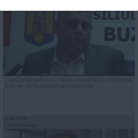
Fostul preşedinte al CJ Buzău Marian Bîgiu, condamnat
la doi ani de închisoare cu suspendare
03 noi, 14:50
Citeşte mai departe