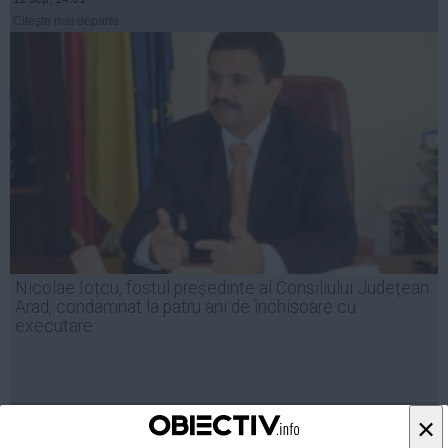
Citeşte mai departe
Nicolae Ioțcu, fostul președinte al Consiliului Județean
Arad, condamnat la patru ani de închisoare cu
executare
21 mar, 13:11
×
Citeşte mai departe