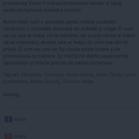
premierului Victor Ponta pe problemele romilor și luptă
pentru incluziunea socială a rromilor.
Acești tineri sunt o speranță pentru viitorul societății
românești, o societate dominată de scandal și vulgar. Ei sunt
cei cu care ar trebui să ne mândrim, de soarta cărora ar trebui
să ne interesăm, despre care ar trebui să citim mai des în
presă. Ei sunt cei care ne fac cinste peste hotare și ne
promovează cu mândrie. Își merită pe deplin pașapoartele
diplomatice și titlurile primite din partea Guvernului.
Tag-uri:
Alexandru Tomescu
,
Anina Ciuciu
,
Horia Tecău
,
ionut
budisteanu
,
Mihai Covaliu
,
Simona Halep
loading...
share
share