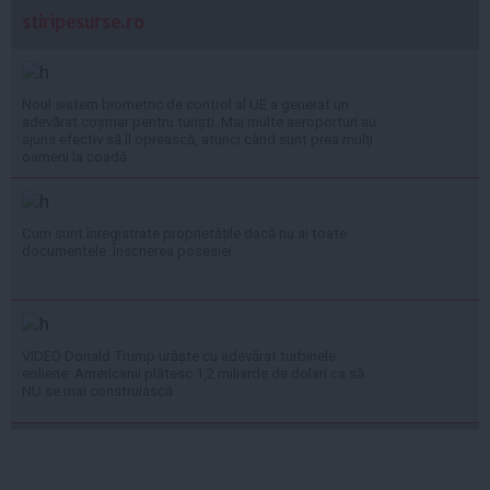
stiripesurse.ro
Noul sistem biometric de control al UE a generat un
adevărat coșmar pentru turiști: Mai multe aeroporturi au
ajuns efectiv să îl oprească, atunci când sunt prea mulți
oameni la coadă
Cum sunt înregistrate proprietățile dacă nu ai toate
documentele. Înscrierea posesiei
VIDEO Donald Trump urăște cu adevărat turbinele
eoliene: Americanii plătesc 1,2 miliarde de dolari ca să
NU se mai construiască