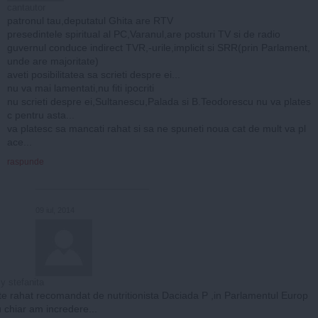
cantautor
patronul tau,deputatul Ghita are RTV
presedintele spiritual al PC,Varanul,are posturi TV si de radio
guvernul conduce indirect TVR,-urile,implicit si SRR(prin Parlament,
unde are majoritate)
aveti posibilitatea sa scrieti despre ei...
nu va mai lamentati,nu fiti ipocriti
nu scrieti despre ei,Sultanescu,Palada si B.Teodorescu nu va plates
c pentru asta...
va platesc sa mancati rahat si sa ne spuneti noua cat de mult va pl
ace...
raspunde
09 iul, 2014
y stefanita
te rahat recomandat de nutritionista Daciada P ,in Parlamentul Europ
 chiar am incredere...