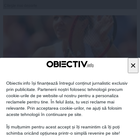
Citeşte mai departe
×
Obiectiv.info își finanțează întregul conținut jurnalistic exclusiv
prin publicitate. Partenerii noștri folosesc tehnologii precum
Veste proastă pentru Simona Halep. Cu câţi bani a mai
cookie-urile de pe website-ul nostru pentru a personaliza
rămas după Wimbledon
reclamele pentru tine. În felul ăsta, tu vezi reclame mai
relevante. Prin acceptarea cookie-urilor, ne ajuți să folosim
aceste tehnologii în continuare pe site.
Îți mulțumim pentru acest accept și îți reamintim că îți poți
schimba oricând opțiunea printr-o simplă revenire pe site!
07 iul, 2014