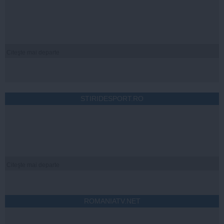
Citeşte mai departe
STIRIDESPORT.RO
Citeşte mai departe
ROMANIATV.NET