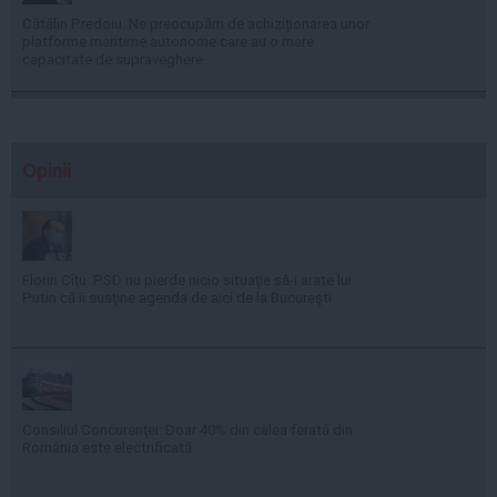
Cătălin Predoiu: Ne preocupăm de achiziționarea unor
platforme maritime autonome care au o mare
capacitate de supraveghere
Opinii
Florin Cîţu: PSD nu pierde nicio situaţie să-i arate lui
Putin că îi susţine agenda de aici de la Bucureşti
Consiliul Concurenţei: Doar 40% din calea ferată din
România este electrificată