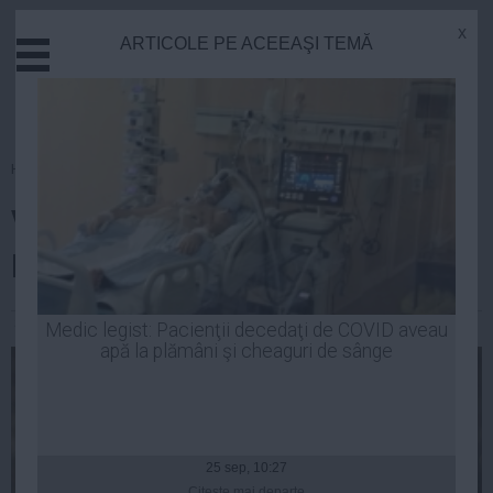
x
ARTICOLE PE ACEEAŞI TEMĂ
Actual
Economie
Justitie
Externe
Homepage
»
Opinii
Educatie
Valorile contemporane ale
Sanatate
Stiinta
României
Tehnologie
Cultura
Simona Bran
| 09 iul, 2014
Medic legist: Pacienţii decedaţi de COVID aveau
apă la plămâni şi cheaguri de sânge
Mediu
Life
Politica
Guvern
25 sep, 10:27
Citeşte mai departe