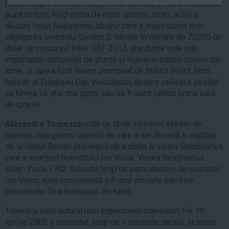
Dacă despre Simona Halep, Mihai Covaliu și Horia Tecău am
Auto
auzit cu toții, fiind vorba de niște sportivi titrați, la fel și
Sport
despre Ionuț Budișteanu, tânărul care a impresionat prin
câștigarea premiului Gordon E. Moore în valoare de 75000 de
Handbal
dolari la concursul Intel ISEF 2013, una dintre cele mai
importante competiții de știință și inginerie pentru liceeni din
Box
lume, și care a fost intens promovat de trustul Intact, fiind
Baschet
bursier al Fundației Dan Voiculescu, despre ceilalți e posibil
Tenis
ca lumea să știe mai puțin, sau să fi auzit pentru prima oară
despre ei.
Alte sporturi
Life
Alexandru Tomescu
este un tânăr violonist extrem de
talentat, care pentru talentul de care a dat dovadă a câștigat
Funny
de la Statul Român privilegiul de a cânta la vioara Stradivarius
Travel
care a aparținut maestrului Ion Voicu. Vioara Stradivarius
Elder-Voicu 1702, folosită timp de patru decenii de maestrul
Stil de viata
Ion Voicu, este considerată a fi unul din cele mai bine
conservate Stradivariusuri din lume.
Tomescu este autorul unui experiment interesant. Pe 10
aprilie 2009 a concertat, timp de o jumătate de oră, în stația