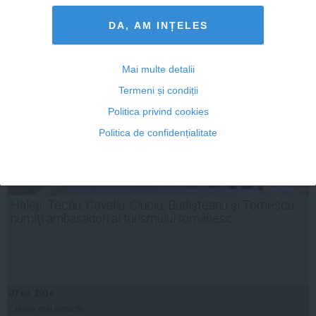
Citeşte mai departe
DA, AM INȚELES
Mai multe detalii
Termeni și condiții
Politica privind cookies
Politica de confidențialitate
Halep, Tecău, Covaliu, Ciuciu, Budişteanu şi Tomescu,
numiţi ambasadori ai turismului românesc
07 iul, 2014
Citeşte mai departe