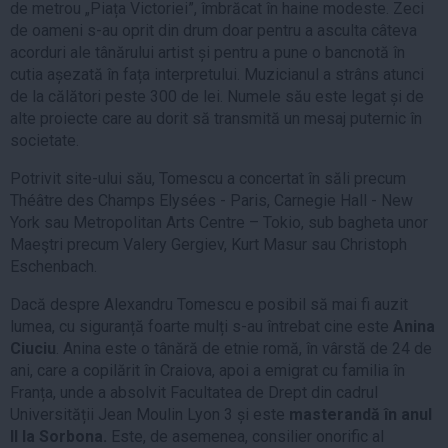
de metrou „Piața Victoriei”, îmbrăcat în haine modeste. Zeci
de oameni s-au oprit din drum doar pentru a asculta câteva
acorduri ale tânărului artist și pentru a pune o bancnotă în
cutia așezată în fața interpretului. Muzicianul a strâns atunci
de la călători peste 300 de lei. Numele său este legat și de
alte proiecte care au dorit să transmită un mesaj puternic în
societate.
Potrivit site-ului său, Tomescu a concertat în săli precum
Théâtre des Champs Elysées - Paris, Carnegie Hall - New
York sau Metropolitan Arts Centre – Tokio, sub bagheta unor
Maeştri precum Valery Gergiev, Kurt Masur sau Christoph
Eschenbach.
Dacă despre Alexandru Tomescu e posibil să mai fi auzit
lumea, cu siguranță foarte mulți s-au întrebat cine este
Anina
Ciuciu
. Anina este o tânără de etnie romă, în vârstă de 24 de
ani, care a copilărit în Craiova, apoi a emigrat cu familia în
Franța, unde a absolvit Facultatea de Drept din cadrul
Universității Jean Moulin Lyon 3 și este
masterandă în anul
II la Sorbona.
Este, de asemenea, consilier onorific al