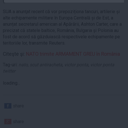
găzduirea elementelor scutului antirachetă.
Auto
SUA a anunţat recent că vor prepoziționa tancuri, artilerie și
Sport
alte echipamente militare în Europa Centrală și de Est, a
anunțat secretarul american al Apărării, Ashton Carter, care a
Handbal
precizat că statele baltice, România, Bulgaria și Polonia au
Box
fost de acord să găzduiască respectivele echipamente pe
Baschet
teritoriile lor, transmite Reuters.
Tenis
Citeşte şi:
NATO trimite ARMAMENT GREU în România
Alte sporturi
Tag-uri:
nato
,
scut antiracheta
,
victor ponta
,
victor ponta
Life
twitter
Funny
loading...
Travel
Stil de viata
share
share