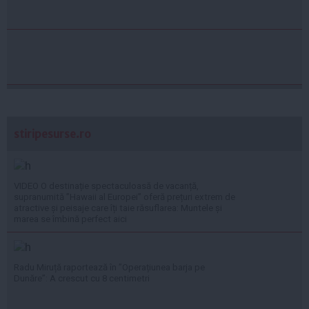
stiripesurse.ro
VIDEO O destinație spectaculoasă de vacanță,
supranumită ”Hawaii al Europei” oferă prețuri extrem de
atractive și peisaje care îți taie răsuflarea: Muntele și
marea se îmbină perfect aici
Radu Miruță raportează în ”Operațiunea barja pe
Dunăre”: A crescut cu 8 centimetri