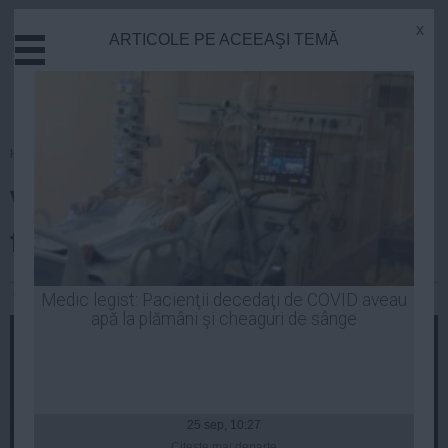
x
ARTICOLE PE ACEEAŞI TEMĂ
Actual
Economie
Justitie
Externe
Homepage
»
Guvern
Educatie
Victor Ponta: România nu poate
Sanatate
Stiinta
fi intimidată de amenințări
Tehnologie
Cultura
Constantin Andrei
| 24 iun, 13:04
Medic legist: Pacienţii decedaţi de COVID aveau
apă la plămâni şi cheaguri de sânge
Mediu
Life
Politica
Guvern
25 sep, 10:27
Citeşte mai departe