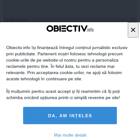
23 iun, 22:40
×
Citeşte mai departe
Obiectiv.info își finanțează întregul conținut jurnalistic exclusiv
prin publicitate. Partenerii noștri folosesc tehnologii precum
cookie-urile de pe website-ul nostru pentru a personaliza
reclamele pentru tine. În felul ăsta, tu vezi reclame mai
relevante. Prin acceptarea cookie-urilor, ne ajuți să folosim
aceste tehnologii în continuare pe site.
Îți mulțumim pentru acest accept și îți reamintim că îți poți
schimba oricând opțiunea printr-o simplă revenire pe site!
DA, AM INȚELES
Victor Ponta se întoarce DE URGENŢĂ în ţară
Mai multe detalii