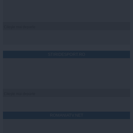
Citeşte mai departe
STIRIDESPORT.RO
Citeşte mai departe
ROMANIATV.NET