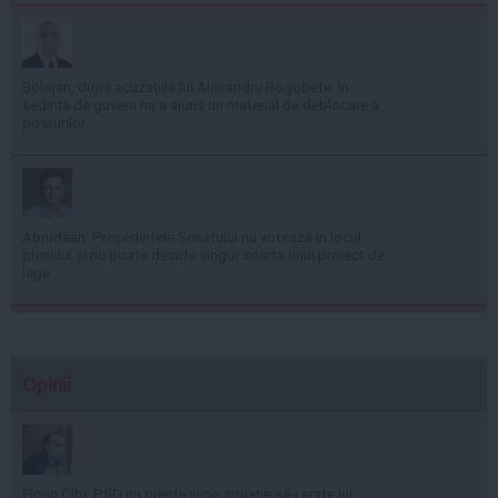
Bolojan, după acuzațiile lui Alexandru Rogobete: În
ședința de guvern nu a ajuns un material de deblocare a
posturilor
Abrudean: Președintele Senatului nu votează în locul
plenului și nu poate decide singur soarta unui proiect de
lege
Opinii
Florin Cîţu: PSD nu pierde nicio situaţie să-i arate lui