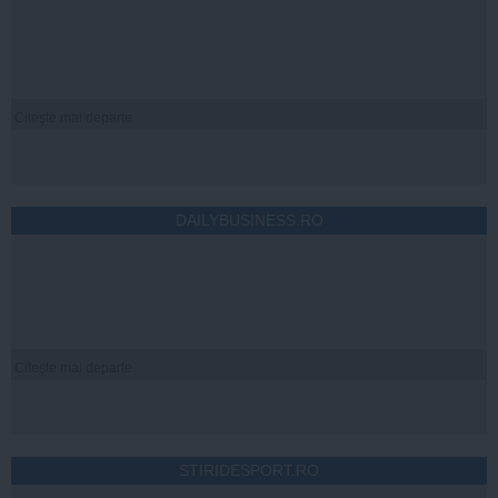
Citeşte mai departe
DAILYBUSINESS.RO
Citeşte mai departe
STIRIDESPORT.RO