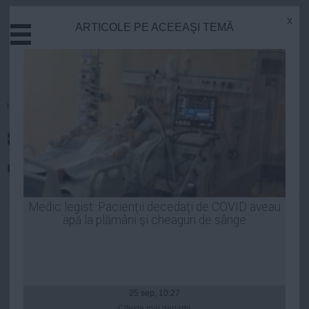
x
ARTICOLE PE ACEEAŞI TEMĂ
Actual
Economie
Justitie
Externe
Homepage
»
Sanatate
Educatie
8 arme naturale împotriva
Sanatate
Stiinta
cancerului
Tehnologie
Cultura
Luiza Popa
| 07 mai, 2014
Medic legist: Pacienţii decedaţi de COVID aveau
apă la plămâni şi cheaguri de sânge
Mediu
Life
Politica
Guvern
25 sep, 10:27
Citeşte mai departe