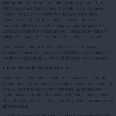
produselor de patiserie si dulciurilor,
in general. Teoria
afirma ca substantele chimice care determina cresterea
nivelului de zahar din sange favorizeaza dezvoltarea
celulelor canceroase. In cazul painii si al pastelor albe,
cerealele rafinate din continutul lor se transforma in zahar, cu
aceleasi consecinte dezastruoase. O dieta cu cat mai putin
zahar si fainoase rafinate reduce riscul de cancer renal.
Incearca la gustari si desert, in loc de dulciuri, mananca
fructe.
La masa, inlocuieste clasica felie de paine alba cu o
portie de orez brun. In sandvisuri foloseste paine integrala.
4. Evita chipsurile si carnea prajita
In acest caz, substanta cauzatoare de cancer se numeste
acrilamida si se formeaza ca rezultat al schimbarilor chimice
care au loc la prajirea anumitor alimente. Ea se gaseste in
cantitati mari in produsele rafinate cele mai sarace din punct
de vedere nutritional, cum sunt cartofii prajiti si
mancarea de
tip fast food.