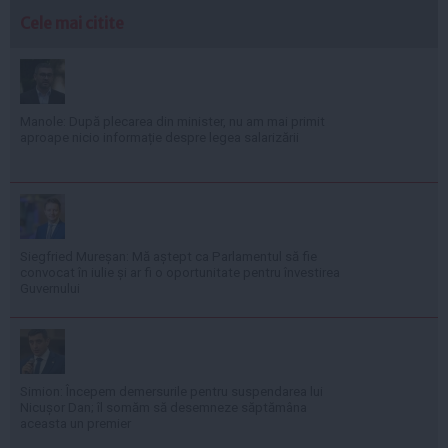
Cele mai citite
Manole: După plecarea din minister, nu am mai primit
aproape nicio informație despre legea salarizării
Siegfried Mureșan: Mă aștept ca Parlamentul să fie
convocat în iulie și ar fi o oportunitate pentru învestirea
Guvernului
Simion: Începem demersurile pentru suspendarea lui
Nicușor Dan; îl somăm să desemneze săptămâna
aceasta un premier