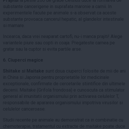
Prajitul
la peste 200 de grade Celsius duce la formarea de
substante cancerigene in suprafata maronie a carnii. In
experimentele facute pe animale s-a observat ca aceste
substante provoaca cancerul hepatic, al glandelor intestinale
si mamare.
Incearca, daca vrei neaparat cartofi, nu-i manca prajiti! Alege
variantele piure sau copti in coaja. Pregateste carnea pe
gratar sau la cuptor si evita partile arse.
6. Ciuperci magice
Shiitake si Maitake
sunt doua ciuperci folosite de mii de ani
in China si Japonia pentru proprietatile lor medicinale
exceptionale, confirmate de cercetarile stiintifice din ultimele
decenii. Maitake (Grifola frondosa) e cunoscuta ca stimulator
general al imunitatii organismului prin activarea celulelor T,
responsabile de apararea organismului impotriva virusilor si
celulelor canceroase.
Studii recente pe animale au demonstrat ca in combinatie cu
chemoterapie, tratamentul cu extracte de maitake poate duce