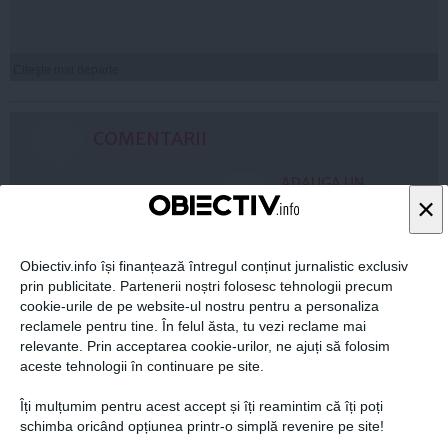
Citeşte mai departe
COMENTARII
ADAUGA UN
×
COMENTARIU NOU
Obiectiv.info își finanțează întregul conținut jurnalistic exclusiv
ARTICOLE PE ACEEAŞI TEMĂ
prin publicitate. Partenerii noștri folosesc tehnologii precum
cookie-urile de pe website-ul nostru pentru a personaliza
reclamele pentru tine. În felul ăsta, tu vezi reclame mai
relevante. Prin acceptarea cookie-urilor, ne ajuți să folosim
aceste tehnologii în continuare pe site.
Îți mulțumim pentru acest accept și îți reamintim că îți poți
schimba oricând opțiunea printr-o simplă revenire pe site!