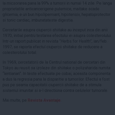
la micsorarea pana la 99% a tumorii in numai 14 zile. Pe langa
proprietatile anticancerigene puternice, maitake scade
glicemia, e un bun hipolipemiant, hipotensiv, hepatoprotector
si tonic cardiac, imbunatateste digestia.
Cercetarile asupra ciupercii shiitake au inceput inca din anii
1970, initial pentru testarea efectului ei asupra colesterolului.
Intr-un raport publicat in revista “Herbs for Health”, ian/feb.
1997, se raporta efectul ciupercii shiitake de reducere a
colesterolului total.
In 1969, cercetatorii de la Centrul national de cercetari din
Tokyo au reusit sa izoleze din shiitake o polizaharida numita
“lentianan”. In teste efectuate pe cobai, aceasta componenta
a dus la regresia pana la disparitie a tumorilor. Efectul a fost
pus pe seama capacitatii ciupercii shiitake de a stimula
sistemul imunitar si a-l directiona contra celulelor tumorale.
Mai multe, pe
Revista Avantaje
.