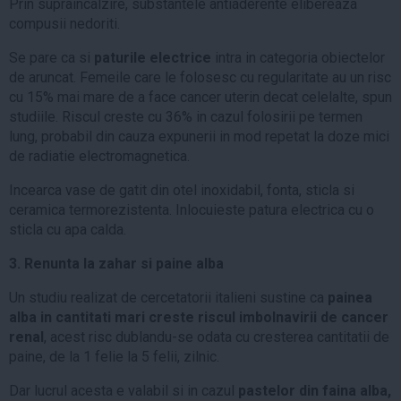
Prin supraincalzire, substantele antiaderente elibereaza
compusii nedoriti.
Se pare ca si
paturile electrice
intra in categoria obiectelor
de aruncat. Femeile care le folosesc cu regularitate au un risc
cu 15% mai mare de a face cancer uterin decat celelalte, spun
studiile. Riscul creste cu 36% in cazul folosirii pe termen
lung, probabil din cauza expunerii in mod repetat la doze mici
de radiatie electromagnetica.
Incearca vase de gatit din otel inoxidabil, fonta, sticla si
ceramica termorezistenta. Inlocuieste patura electrica cu o
sticla cu apa calda.
3. Renunta la zahar si paine alba
Un studiu realizat de cercetatorii italieni sustine ca
painea
alba in cantitati mari creste riscul imbolnavirii de cancer
renal
, acest risc dublandu-se odata cu cresterea cantitatii de
paine, de la 1 felie la 5 felii, zilnic.
Dar lucrul acesta e valabil si in cazul
pastelor din faina alba,