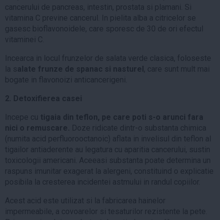
cancerului de pancreas, intestin, prostata si plamani. Si
vitamina C previne cancerul. In pielita alba a citricelor se
gasesc bioflavonoidele, care sporesc de 30 de ori efectul
vitaminei C.
Incearca in locul frunzelor de salata verde clasica, foloseste
la s
alate frunze de spanac si nasturel
, care sunt mult mai
bogate in flavonoizi anticancerigeni.
2. Detoxifierea casei
Incepe cu
tigaia din teflon, pe care poti s-o arunci fara
nici o remuscare.
Doze ridicate dintr-o substanta chimica
(numita acid perfluorooctanoic) aflata in invelisul din teflon al
tigailor antiaderente au legatura cu aparitia cancerului, sustin
toxicologii americani. Aceeasi substanta poate determina un
raspuns imunitar exagerat la alergeni, constituind o explicatie
posibila la cresterea incidentei astmului in randul copiilor.
Acest acid este utilizat si la fabricarea hainelor
impermeabile, a covoarelor si tesaturilor rezistente la pete.