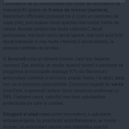
Cercetatorii de la Universitatea din Ulster au descoperit ca
Auto
mancand 85 grame de
frunze de creson
(
nasturel,
Sport
Nasturtium officinale) proaspat pe zi (cam un castronel de
supa, plin), poti reduce riscul aparitiei mai multor forme de
Handbal
cancer. Acesta contine mai multa vitamina C decat
Box
portocalele, mai mult calciu decat laptele, mai mult acid folic
decat bananele si mai multa vitamina E decat alunele, la
Baschet
aceeasi cantitate de produs.
Tenis
Si
broccoli
este un aliment minune, care tine departe
Alte sporturi
cancerul. Dar, atentie: un studiu spaniol recent a constatat ca
Life
pregatirea la microunde distruge 97% din flavonoizii
antioxidanti continuti in broccoli, asadar fierbe-l in aburi, daca
Funny
vrei sa-si pastreze proprietatile. Consumul regulat de
varza
Travel
(crucifere, in general) reduce riscul cancerului pulmonar cu
38%. Fierband varza, valorifici mai bine substantele
Stil de viata
protectoare pe care le contine.
Strugurii si vinul rosu
contin resveratrol, o substanta
anticancerigena, cu proprietati antiinflamatoare, iar rosiile –
licopen, un antioxidant natural care impiedica aparitia