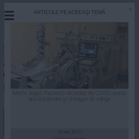
x
ARTICOLE PE ACEEAŞI TEMĂ
Actual
Economie
Justitie
Externe
Homepage
»
Actual
Educatie
ALEGERI PSD Bucureşti. Cine
Sanatate
Stiinta
CANDIDEAZĂ pentru şefia
Tehnologie
filialei din Capitală
Cultura
Medic legist: Pacienţii decedaţi de COVID aveau
apă la plămâni şi cheaguri de sânge
Mediu
Robert Georgescu
| 10 sep, 10:06
Life
Politica
Guvern
25 sep, 10:27
Citeşte mai departe