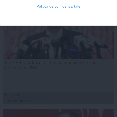
Politica de confidențialitate
SURSE: Liviu Dragnea este dat câştigător în lupta
pentru şefia PSD
22 iul, 11:34
Citeşte mai departe