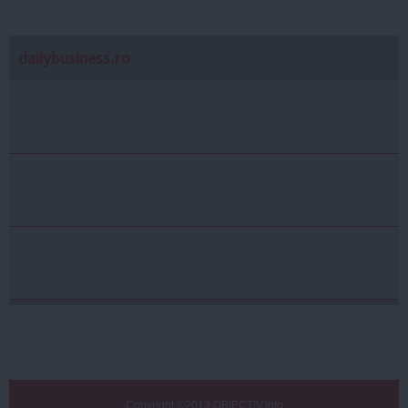
dailybusiness.ro
Copyright ©2013 OBIECTIV.info