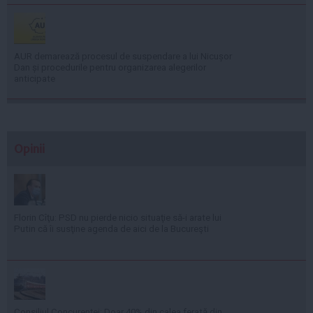
AUR demarează procesul de suspendare a lui Nicușor
Dan și procedurile pentru organizarea alegerilor
anticipate
Opinii
Florin Cîţu: PSD nu pierde nicio situaţie să-i arate lui
Putin că îi susţine agenda de aici de la Bucureşti
Consiliul Concurenţei: Doar 40% din calea ferată din