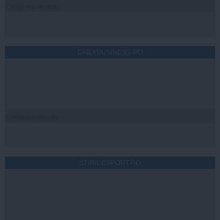
Citeşte mai departe
DAILYBUSINESS.RO
Citeşte mai departe
STIRIDESPORT.RO