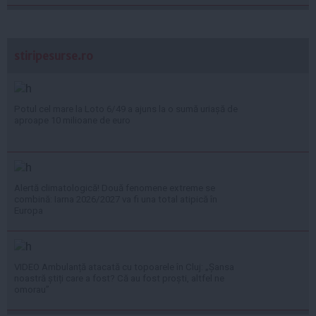
stiripesurse.ro
Potul cel mare la Loto 6/49 a ajuns la o sumă uriașă de
aproape 10 milioane de euro
Alertă climatologică! Două fenomene extreme se
combină: Iarna 2026/2027 va fi una total atipică în
Europa
VIDEO Ambulanță atacată cu topoarele în Cluj: „Șansa
noastră știți care a fost? Că au fost proști, altfel ne
omorau”