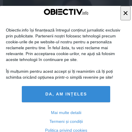
×
Obiectiv.info își finanțează întregul conținut jurnalistic exclusiv
prin publicitate. Partenerii noștri folosesc tehnologii precum
cookie-urile de pe website-ul nostru pentru a personaliza
reclamele pentru tine. În felul ăsta, tu vezi reclame mai
relevante. Prin acceptarea cookie-urilor, ne ajuți să folosim
aceste tehnologii în continuare pe site.
Îți mulțumim pentru acest accept și îți reamintim că îți poți
Robert Negoiță a fost ales președinte al Asociației
schimba oricând opțiunea printr-o simplă revenire pe site!
Municipiilor din România
DA, AM INȚELES
26 iun, 17:00
Mai multe detalii
Citeşte mai departe
Termeni și condiții
Politica privind cookies