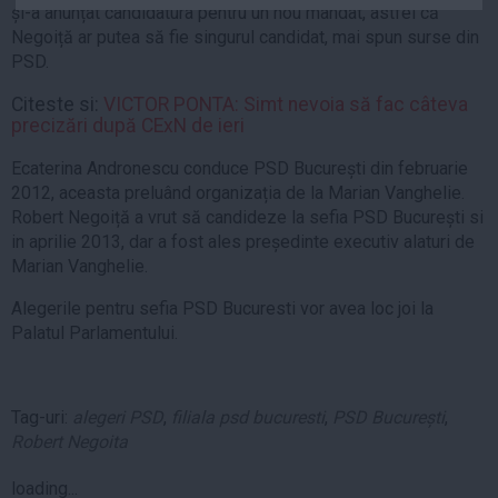
și-a anunțat candidatura pentru un nou mandat, astfel că
Auto
Negoiță ar putea să fie singurul candidat, mai spun surse din
Sport
PSD.
Handbal
Citeste si:
VICTOR PONTA: Simt nevoia să fac câteva
precizări după CExN de ieri
Box
Baschet
Ecaterina Andronescu conduce PSD București din februarie
2012, aceasta preluând organizația de la Marian Vanghelie.
Tenis
Robert Negoiță a vrut să candideze la sefia PSD București si
Alte sporturi
in aprilie 2013, dar a fost ales președinte executiv alaturi de
Life
Marian Vanghelie.
Alegerile pentru sefia PSD Bucuresti vor avea loc joi la
Funny
Palatul Parlamentului.
Travel
Stil de viata
Tag-uri:
alegeri PSD
,
filiala psd bucuresti
,
PSD București
,
Robert Negoita
loading...