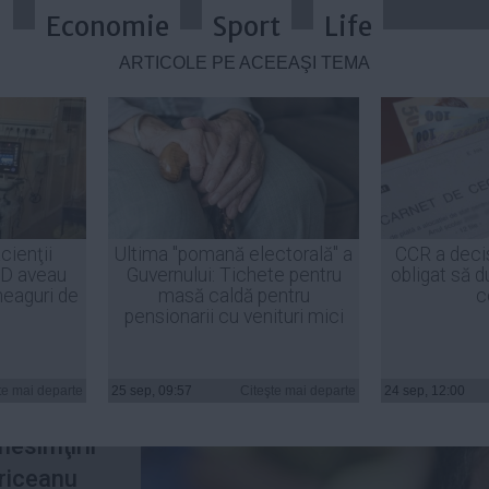
a
Economie
Sport
Life
ARTICOLE PE ACEEAŞI TEMĂ
trecut în planul nesimţirii pe Tări
cienţii
Ultima "pomană electorală" a
CCR a deci
ID aveau
Guvernului: Tichete pentru
obligat să d
heaguri de
masă caldă pentru
c
pensionarii cu venituri mici
in
at, marţi,
te mai departe
25 sep, 09:57
Citeşte mai departe
24 sep, 12:00
du Stroe
 nesimţirii
riceanu