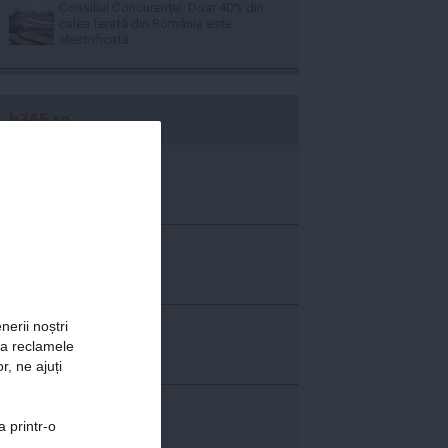
Consiliul Concurenţei: Doar 40% din
calea ferată din România este
electrificată
b365.ro
nerii noștri
za reclamele
r, ne ajuți
a printr-o