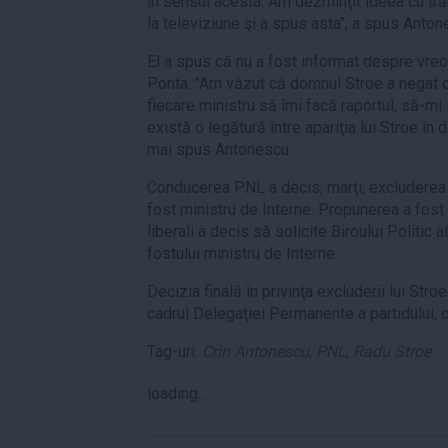
în sensul acesta. Am dezminţit ideea cu t
la televiziune şi a spus asta", a spus Anton
El a spus că nu a fost informat despre vreo î
Ponta. "Am văzut că domnul Stroe a negat 
fiecare ministru să îmi facă raportul, să-mi 
există o legătură între apariţia lui Stroe în
mai spus Antonescu.
Conducerea PNL a decis, marţi, excluderea 
fost ministru de Interne. Propunerea a fost
liberali a decis să solicite Biroului Politic a
fostului ministru de Interne.
Decizia finală în privinţa excluderii lui Str
cadrul Delegaţiei Permanente a partidului, 
Tag-uri:
Crin Antonescu
,
PNL
,
Radu Stroe
loading...