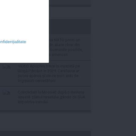
stiripesurse.ro
Putin ar putea testa NATO printr-un
nfidențialitate
atac asupra unei țări aliate chiar din
această toamnă - Scenariile posibile,
potrivit spionajului american
VIDEO Apophis trece la mustață pe
lângă Pământ în 2029. Ce efecte ar
putea apărea și de ce sunt atât de
îngrijorați cercetătorii
Concedieri la Mossad după o misiune
eșuată: planul Israelului gândit cu SUA
împotriva Iranului