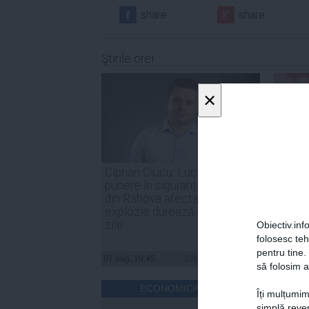
share
share
Ştirile orei
×
Ciprian Ciucu: Lucrările de
PSD: 
punere în siguranță a blocului
sunt o
din Rahova afectat de
de for
explozie durează circa 50 de
noast
zile
Obiectiv.info
folosesc te
pentru tine.
07 aug, 19:45
Citeşte mai departe
07 aug, 
să folosim a
ECONOMICA.NET
Îți mulțumim
simplă reven