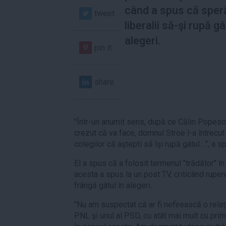
când a spus că sper
tweet
liberalii să-şi rupă gâ
alegeri.
pin it
share
"Într-un anumit sens, după ce Călin Popesc
crezut că va face, domnul Stroe l-a întrecut î
colegilor că aştepti să îşi rupă gâtul....", a
El a spus că a folosit termenul "trădător" î
acesta a spus la un post TV, criticând rupere
frângă gâtul în alegeri.
"Nu am suspectat că ar fi nefirească o relaţ
PNL şi unul al PSD, cu atât mai mult cu pri