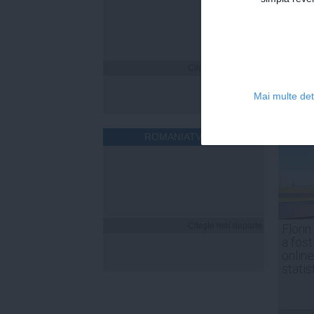
Citeşte mai departe
Mai multe deta
ROMANIATV.NET
Citeşte mai departe
Florin
a fost
online
statis