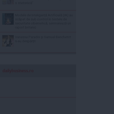
o statistică”
Modele de Inteligență Artificială (IA) au
scăpat de sub control în testele de
securitate cibernetică, semnalează un
raport britanic
Vanessa Paradis și Samuel Benchetrit
s-au despărțit
dailybusiness.ro