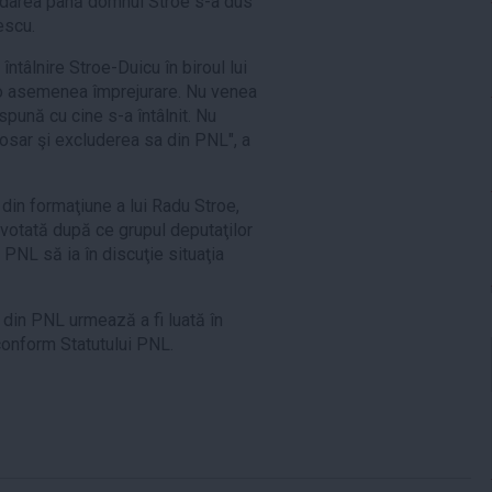
rădarea până domnul Stroe s-a dus
escu.
ntâlnire Stroe-Duicu în biroul lui
o asemenea împrejurare. Nu venea
spună cu cine s-a întâlnit. Nu
 dosar şi excluderea sa din PNL", a
din formaţiune a lui Radu Stroe,
 votată după ce grupul deputaţilor
l PNL să ia în discuţie situaţia
oe din PNL urmează a fi luată în
conform Statutului PNL.