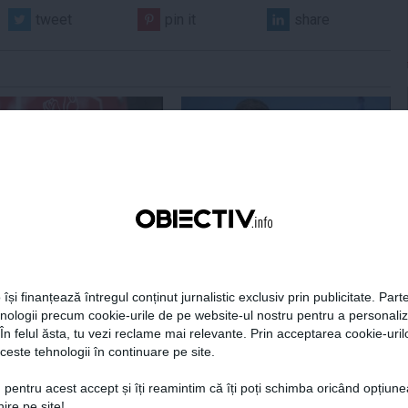
tweet
pin it
share
Centralele pe cărbune
Zelenski a ajuns în Serbia, în
 necesitate în situația
prima sa vizită în acest stat
ță majoră a țării
aliat tradițional al Rusiei după
re
2022
 își finanțează întregul conținut jurnalistic exclusiv prin publicitate. Parte
hnologii precum cookie-urile de pe website-ul nostru pentru a personali
 În felul ăsta, tu vezi reclame mai relevante. Prin acceptarea cookie-urilo
19:47
Citeşte mai departe
07 aug, 21:11
Citeşte mai departe
ceste tehnologii în continuare pe site.
DAILYBUSINESS.RO
STIRIDESPORT.RO
 pentru acest accept și îți reamintim că îți poți schimba oricând opțiune
ire pe site!