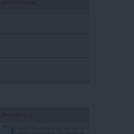
economica.net
feminis.ro
Florin Ristei, reacție după ce a fost pus
la zid în mediul online: „Am răspuns cu