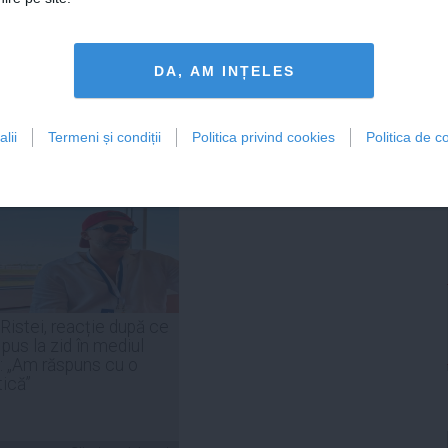
DA, AM INȚELES
Citeşte mai departe
Citeşte mai departe
lii
Termeni și condiții
Politica privind cookies
Politica de co
FEMINIS.RO
 Ristei, reacție după ce
 pus la zid în mediul
: „Am răspuns cu o
tică”