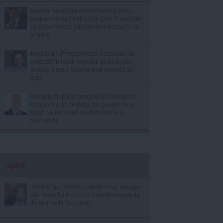
Simion: Începem demersurile pentru
suspendarea lui Nicușor Dan; îl somăm
să desemneze săptămâna aceasta un
premier
Abrudean: Președintele Senatului nu
votează în locul plenului și nu poate
decide singur soarta unui proiect de
lege
Bolojan, după acuzațiile lui Alexandru
Rogobete: În ședința de guvern nu a
ajuns un material de deblocare a
posturilor
Opinii
Florin Cîţu: PSD nu pierde nicio situaţie
să-i arate lui Putin că îi susţine agenda
de aici de la Bucureşti