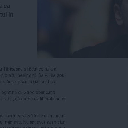
ă ca
tul în
u Tăriceanu a făcut ce nu am
n planul nesimţirii. Să vii să spui
 spus Antonescu la Gândul Live.
n legătură cu Stroe doar când
a USL, că speră ca liberalii să îşi
ie foarte strânsă între un ministru
mul-ministru. Nu am avut suspiciuni