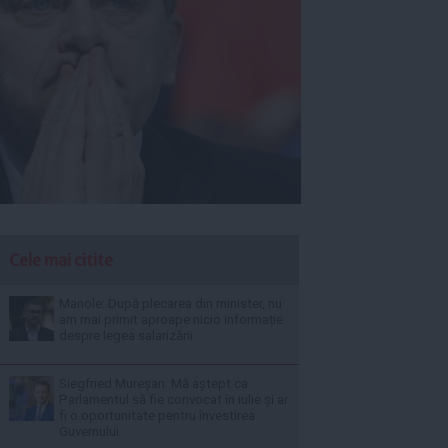
Cele mai citite
Manole: După plecarea din minister, nu
am mai primit aproape nicio informație
despre legea salarizării
Siegfried Mureșan: Mă aștept ca
Parlamentul să fie convocat în iulie și ar
fi o oportunitate pentru învestirea
Guvernului