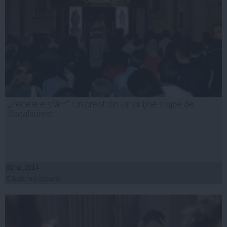
„Zecele e sfânt”. Un preot din Bihor ţine slujbe de
Bacalaureat
02 iul, 2014
Citeşte mai departe