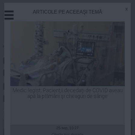
x
ARTICOLE PE ACEEAŞI TEMĂ
Actual
Economie
Justitie
Externe
Homepage
»
Educatie
Educatie
BACALAUREAT 2014. EDU.RO -
Sanatate
Stiinta
BAREMELE DE CORECTARE
Tehnologie
pentru proba la alegere mâine,
Cultura
Medic legist: Pacienţii decedaţi de COVID aveau
pe site
apă la plămâni şi cheaguri de sânge
Mediu
Life
Andreea Mihai
| 03 iul, 2014
Politica
Guvern
25 sep, 10:27
Citeşte mai departe