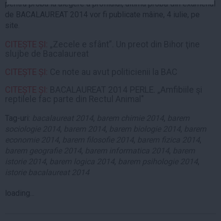
pentru proba la alegere a profilului, ultima probă din examenul
Auto
de BACALAUREAT 2014 vor fi publicate mâine, 4 iulie, pe
Sport
site.
Handbal
CITEȘTE ȘI:
„Zecele e sfânt”. Un preot din Bihor ţine
slujbe de Bacalaureat
Box
CITEȘTE ȘI:
Ce note au avut politicienii la BAC
Baschet
Tenis
CITEȘTE ȘI:
BACALAUREAT 2014 PERLE. „Amfibiile şi
reptilele fac parte din Rectul Animal"
Alte sporturi
Life
Tag-uri:
bacalaureat 2014
,
barem chimie 2014
,
barem
sociologie 2014
,
barem 2014
,
barem biologie 2014
,
barem
Funny
economie 2014
,
barem filosofie 2014
,
barem fizica 2014
,
barem geografie 2014
,
barem informatica 2014
,
barem
Travel
istorie 2014
,
barem logica 2014
,
barem psihologie 2014
,
Stil de viata
istorie bacalaureat 2014
loading...