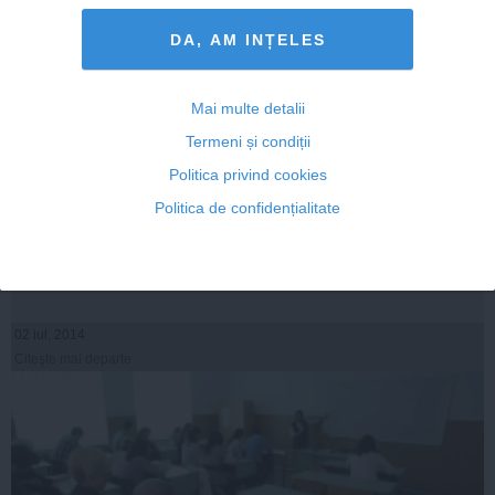
DA, AM INȚELES
Mai multe detalii
Termeni și condiții
Politica privind cookies
BACALAUREAT 2014 MATEMATICĂ EDU.RO. Vezi aici
Politica de confidențialitate
SUBIECTELE ŞI BAREMUL DE CORECTARE
02 iul, 2014
Citeşte mai departe