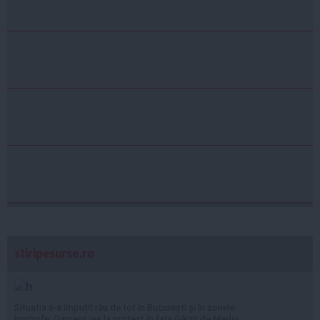
stiripesurse.ro
Situatia s-a împuțit rău de tot în București și în zonele
limitrofe: Oamenii ies la protest în fața Gărzii de Mediu,