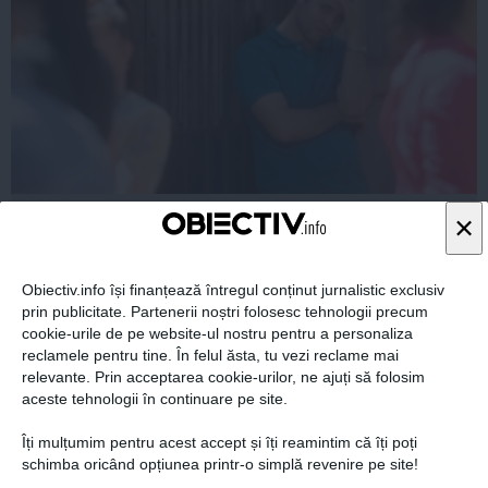
BACALAUREAT 2014 SUBIECTE ŞI BAREM
×
MATEMATICĂ
Obiectiv.info își finanțează întregul conținut jurnalistic exclusiv
prin publicitate. Partenerii noștri folosesc tehnologii precum
cookie-urile de pe website-ul nostru pentru a personaliza
02 iul, 2014
reclamele pentru tine. În felul ăsta, tu vezi reclame mai
Citeşte mai departe
relevante. Prin acceptarea cookie-urilor, ne ajuți să folosim
aceste tehnologii în continuare pe site.
Îți mulțumim pentru acest accept și îți reamintim că îți poți
schimba oricând opțiunea printr-o simplă revenire pe site!