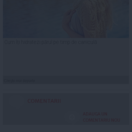
Cum îți hidratezi părul pe timp de caniculă
Citeşte mai departe
COMENTARII
ADAUGA UN
COMENTARIU NOU