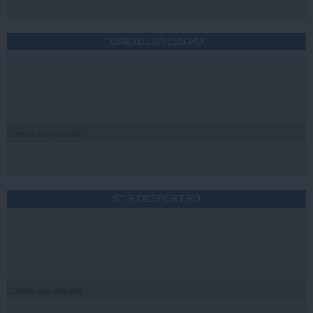
DAILYBUSINESS.RO
Citeşte mai departe
STIRIDESPORT.RO
Citeşte mai departe