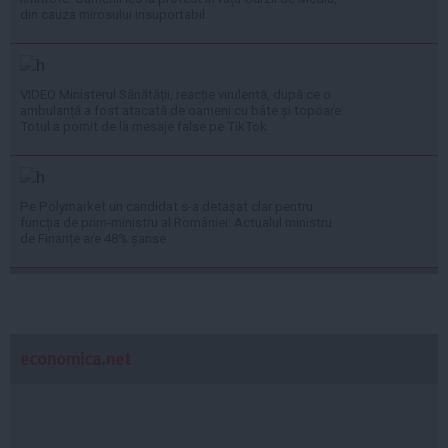
din cauza mirosului insuportabil
VIDEO Ministerul Sănătății, reacție virulentă, după ce o
ambulanță a fost atacată de oameni cu bâte și topoare:
Totul a pornit de la mesaje false pe TikTok
Pe Polymarket un candidat s-a detașat clar pentru
funcția de prim-ministru al României: Actualul ministru
de Finanțe are 48% șanse
economica.net