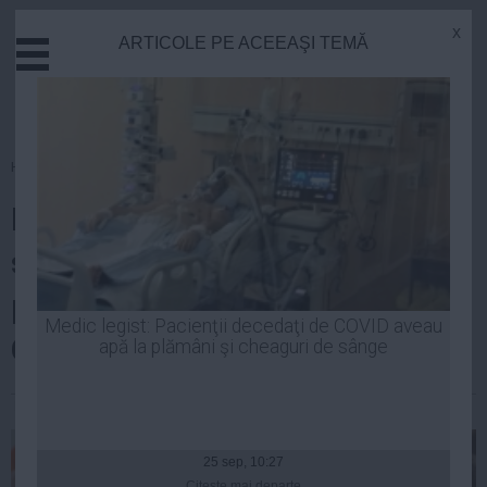
x
ARTICOLE PE ACEEAŞI TEMĂ
Actual
Economie
Justitie
Externe
Homepage
»
Educatie
Educatie
BACALAUREAT 2014. Elevii
Sanatate
Stiinta
susţin proba la alegere a
Tehnologie
profilului. Vezi SUBIECTE
Cultura
Medic legist: Pacienţii decedaţi de COVID aveau
GEOGRAFIE
apă la plămâni şi cheaguri de sânge
Mediu
Life
Robert Georgescu
| 03 iul, 2014
Politica
Guvern
25 sep, 10:27
Citeşte mai departe