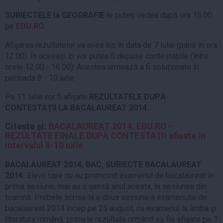
SUBIECTELE la GEOGRAFIE
le puteţi vedea după ora 15.00
pe
EDU.RO
.
Afişarea rezultatelor va avea loc în data de 7 iulie (până în ora
12.00). În aceeaşi zi vor putea fi depuse contestaţiile (între
orele 12.00 - 16.00). Acestea urmează a fi soluţionate în
perioada 8 - 10 iulie.
Pe 11 iulie vor fi afişate
REZULTATELE DUPĂ
CONTESTAŢII LA BACALAUREAT 2014.
Citește și:
BACALAUREAT 2014. EDU.RO -
REZULTATE FINALE DUPĂ CONTESTAȚII afișate în
intervalul 8-10 iulie
BACALAUREAT 2014, BAC, SUBIECTE BACALAUREAT
2014.
Elevii care nu au promovat examenul de bacalaureat în
prima sesiune, mai au o şansă anul acesta, la sesiunea din
toamnă. Probele scrise la a doua sesiune a examenului de
bacalaureat 2014 încep pe 25 august, cu examenul la limba şi
literatura română, primele rezultate urmând să fie afişate pe 1