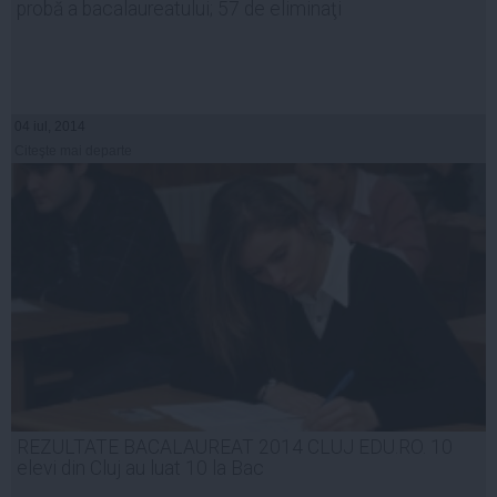
probă a bacalaureatului; 57 de eliminaţi
04 iul, 2014
Citeşte mai departe
REZULTATE BACALAUREAT 2014 CLUJ EDU.RO. 10
elevi din Cluj au luat 10 la Bac