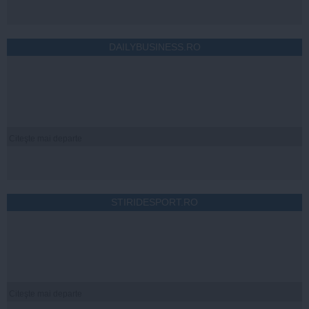
DAILYBUSINESS.RO
Citeşte mai departe
STIRIDESPORT.RO
Citeşte mai departe