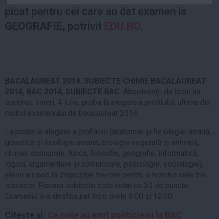
Auto
picat pentru cei care au dat examen la
Sport
GEOGRAFIE,
potrivit
EDU.RO
.
Handbal
Box
Baschet
BACALAUREAT 2014. SUBIECTE CHIMIE BACALAUREAT
Tenis
2014, BAC 2014, SUBIECTE BAC
. Absolvenţii de liceu au
Alte sporturi
susţinut, vineri, 4 iulie, proba la alegere a profilului, ultima din
cadrul examenului de bacalaureat 2014.
Life
La proba la alegere a profilului (anatomie şi fiziologie umană,
Funny
genetică şi ecologie umană, biologie vegetală şi animală,
Travel
chimie, economie, fizică, filosofie, geografie, informatică,
logica, argumentare şi comunicare, psihologie, sociologie),
Stil de viata
elevii au avut la dispoziţie trei ore pentru a rezolva cele trei
subiecte. Fiecare subiecte este notat cu 30 de puncte.
Examenul s-a desfăşurat între orele 9.00 şi 12.00.
Citește și:
Ce note au avut politicienii la BAC