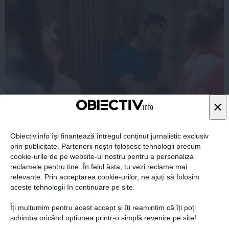
×
BACALAUREAT 2014 SUBIECTE ŞI BAREM
Obiectiv.info își finanțează întregul conținut jurnalistic exclusiv
MATEMATICĂ
prin publicitate. Partenerii noștri folosesc tehnologii precum
cookie-urile de pe website-ul nostru pentru a personaliza
reclamele pentru tine. În felul ăsta, tu vezi reclame mai
relevante. Prin acceptarea cookie-urilor, ne ajuți să folosim
aceste tehnologii în continuare pe site.
02 iul, 2014
Citeşte mai departe
Îți mulțumim pentru acest accept și îți reamintim că îți poți
schimba oricând opțiunea printr-o simplă revenire pe site!