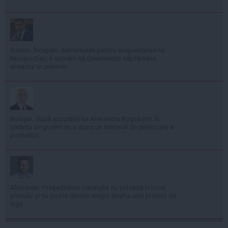
Simion: Începem demersurile pentru suspendarea lui
Nicușor Dan; îl somăm să desemneze săptămâna
aceasta un premier
Bolojan, după acuzațiile lui Alexandru Rogobete: În
ședința de guvern nu a ajuns un material de deblocare a
posturilor
Abrudean: Președintele Senatului nu votează în locul
plenului și nu poate decide singur soarta unui proiect de
lege