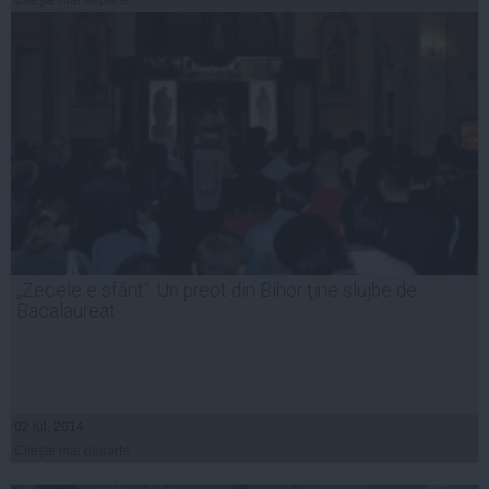
„Zecele e sfânt”. Un preot din Bihor ţine slujbe de
Bacalaureat
02 iul, 2014
Citeşte mai departe