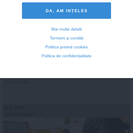
DA, AM INȚELES
Mai multe detalii
Termeni și condiții
Politica privind cookies
Politica de confidențialitate
REZULTATE EVALUARE NAŢIONALĂ 2014 EDU.RO:
Cum s-au schimbat notele la CAPACITATE 2014, după
contestaţii
02 iul, 2014
Citeşte mai departe