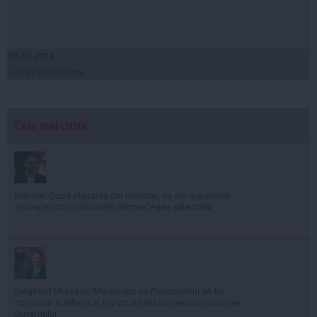
06 iul, 2014
Citeşte mai departe
Cele mai citite
Manole: După plecarea din minister, nu am mai primit
aproape nicio informație despre legea salarizării
Siegfried Mureșan: Mă aștept ca Parlamentul să fie
convocat în iulie și ar fi o oportunitate pentru învestirea
Guvernului