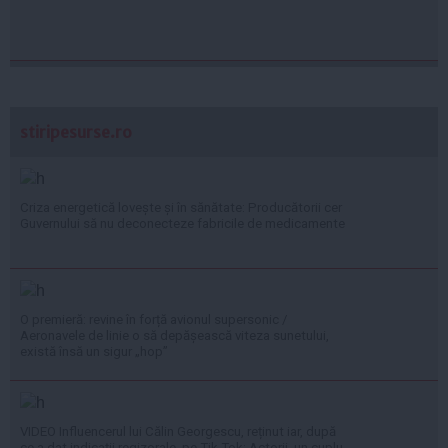
stiripesurse.ro
Criza energetică lovește și în sănătate: Producătorii cer
Guvernului să nu deconecteze fabricile de medicamente
O premieră: revine în forță avionul supersonic /
Aeronavele de linie o să depășească viteza sunetului,
există însă un sigur „hop”
VIDEO Influencerul lui Călin Georgescu, reținut iar, după
ce a dat indicații regizorale, pe Tik Tok: Actorii, un cuplu