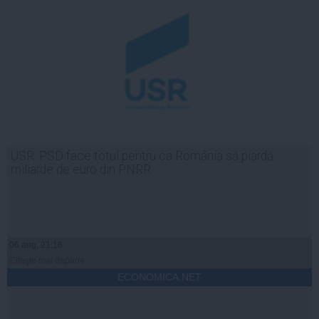
USR: PSD face totul pentru ca România să piardă
miliarde de euro din PNRR
06 aug, 21:16
Citeşte mai departe
ECONOMICA.NET