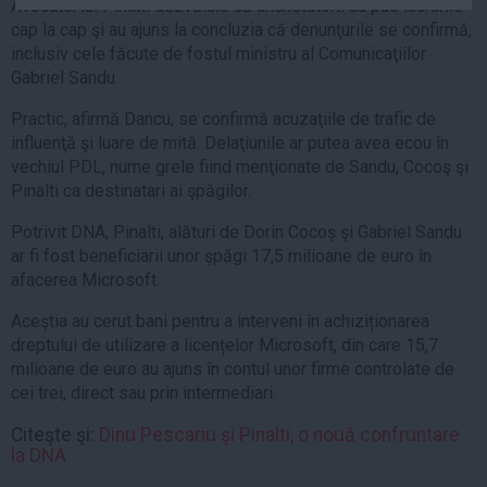
Avocatul lui Pinalti dezvăluie că anchetatorii au pus lucrurile
Auto
cap la cap şi au ajuns la concluzia că denunţurile se confirmă,
Sport
inclusiv cele făcute de fostul ministru al Comunicaţiilor
Gabriel Sandu.
Handbal
Practic, afirmă Dancu, se confirmă acuzaţiile de trafic de
Box
influenţă şi luare de mită. Delaţiunile ar putea avea ecou în
Baschet
vechiul PDL, nume grele fiind menţionate de Sandu, Cocoş şi
Pinalti ca destinatari ai şpăgilor.
Tenis
Alte sporturi
Potrivit DNA, Pinalti, alături de Dorin Cocoș şi Gabriel Sandu
ar fi fost beneficiarii unor şpăgi 17,5 milioane de euro în
Life
afacerea Microsoft.
Funny
Aceştia au cerut bani pentru a interveni în achiziționarea
Travel
dreptului de utilizare a licențelor Microsoft, din care 15,7
Stil de viata
milioane de euro au ajuns în contul unor firme controlate de
cei trei, direct sau prin intermediari.
Citeşte şi:
Dinu Pescariu și Pinalti, o nouă confruntare
la DNA