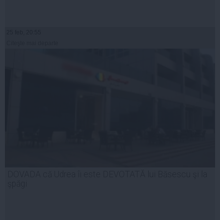
25 feb, 20:55
Citeşte mai departe
DOVADA că Udrea îi este DEVOTATĂ lui Băsescu şi la
şpăgi