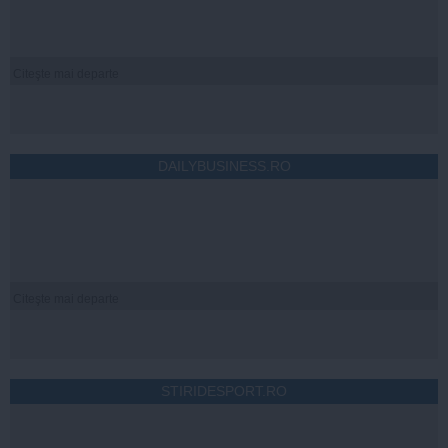
Citeşte mai departe
DAILYBUSINESS.RO
Citeşte mai departe
STIRIDESPORT.RO