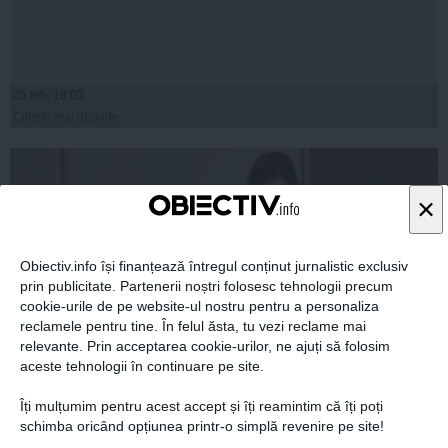
25 feb, 18:03
Citeşte mai departe
×
Obiectiv.info își finanțează întregul conținut jurnalistic exclusiv
prin publicitate. Partenerii noștri folosesc tehnologii precum
cookie-urile de pe website-ul nostru pentru a personaliza
reclamele pentru tine. În felul ăsta, tu vezi reclame mai
relevante. Prin acceptarea cookie-urilor, ne ajuți să folosim
aceste tehnologii în continuare pe site.
DNA-ul se încinge: După denunţul Elenei Udrea,
Îți mulțumim pentru acest accept și îți reamintim că îți poți
Băsescu face puşcărie cu executare
schimba oricând opțiunea printr-o simplă revenire pe site!