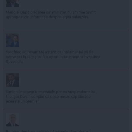
Manole: După plecarea din minister, nu am mai primit
aproape nicio informație despre legea salarizării
Siegfried Mureșan: Mă aștept ca Parlamentul să fie
convocat în iulie și ar fi o oportunitate pentru învestirea
Guvernului
Simion: Începem demersurile pentru suspendarea lui
Nicușor Dan; îl somăm să desemneze săptămâna
aceasta un premier
Bolojan, după acuzațiile lui Alexandru Rogobete: În