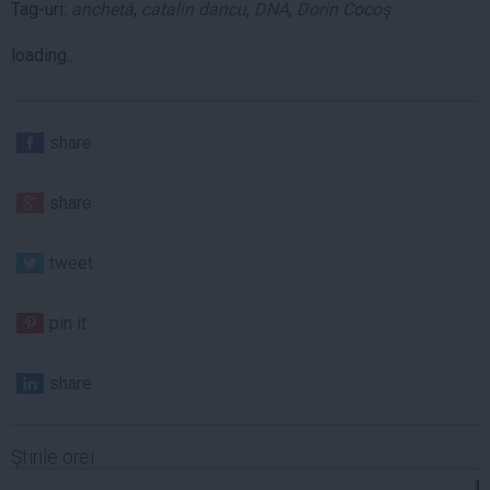
Tag-uri:
anchetă
,
catalin dancu
,
DNA
,
Dorin Cocoş
loading...
share
share
tweet
pin it
share
Ştirile orei