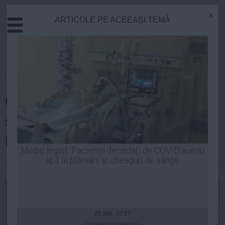
x
ARTICOLE PE ACEEAŞI TEMĂ
Actual
Economie
Justitie
Externe
Homepage
»
Actual
Educatie
Cătălin Dancu, declaraţie care
Sanatate
Stiinta
schimbă SEMNIFICATIV
Tehnologie
lucrurile în ancheta Microsoft
Cultura
Medic legist: Pacienţii decedaţi de COVID aveau
apă la plămâni şi cheaguri de sânge
Mediu
Robert Georgescu
| 26 feb, 16:15
Life
Politica
Guvern
25 sep, 10:27
Citeşte mai departe