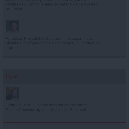
ședința de guvern nu a ajuns un material de deblocare a
posturilor
Abrudean: Președintele Senatului nu votează în locul
plenului și nu poate decide singur soarta unui proiect de
lege
Opinii
Florin Cîţu: PSD nu pierde nicio situaţie să-i arate lui
Putin că îi susţine agenda de aici de la Bucureşti