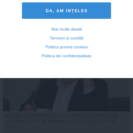
DA, AM INȚELES
25 feb, 19:54
Mai multe detalii
Citeşte mai departe
Termeni și condiții
Politica privind cookies
Politica de confidențialitate
Nicuşor Constantinescu cere instanţei să respingă
solicitarea DNA de arestare a sa în cazul Centrului
Zonal