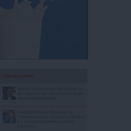
Cele mai citite
Manole: După plecarea din minister, nu
am mai primit aproape nicio informație
despre legea salarizării
Siegfried Mureșan: Mă aștept ca
Parlamentul să fie convocat în iulie și ar
fi o oportunitate pentru învestirea
Guvernului