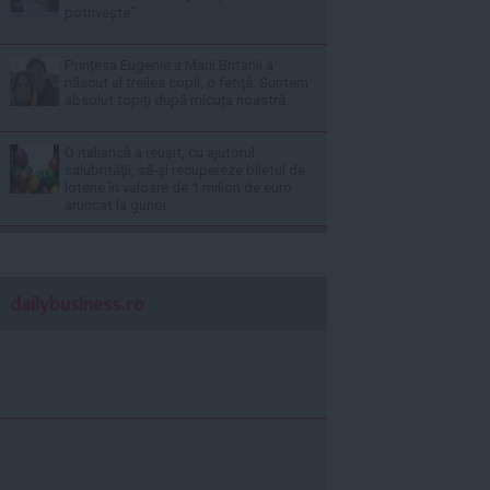
potrivește”
Prinţesa Eugenie a Marii Britanii a
născut al treilea copil, o fetiţă: Suntem
absolut topiţi după micuţa noastră
O italiancă a reuşit, cu ajutorul
salubrităţii, să-şi recupereze biletul de
loterie în valoare de 1 milion de euro
aruncat la gunoi
dailybusiness.ro