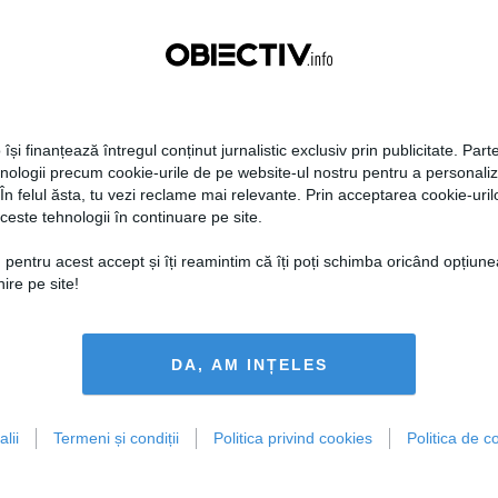
era preşedintelui
Tanczos Barna: Nu se poate
r Dan îşi publică
exclude nicio variantă în
aţiile de avere şi de
formarea guvernului; probabil
ese
în două săptămâni o să avem
rezultate
 își finanțează întregul conținut jurnalistic exclusiv prin publicitate. Parte
18:49
Citeşte mai departe
05 aug, 18:46
Citeşte mai departe
hnologii precum cookie-urile de pe website-ul nostru pentru a personali
 În felul ăsta, tu vezi reclame mai relevante. Prin acceptarea cookie-urilo
DAILYBUSINESS.RO
STIRIDESPORT.RO
ceste tehnologii în continuare pe site.
 pentru acest accept și îți reamintim că îți poți schimba oricând opțiune
ire pe site!
Citeşte mai departe
Citeşte mai departe
DA, AM INȚELES
lii
Termeni și condiții
Politica privind cookies
Politica de co
FEMINIS.RO