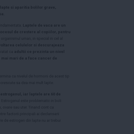
apte si aparitia bolilor grave,
sa.
fundamentata.
Laptele de vaca are un
ocesul de crestere al copiilor, pentru
in organismul uman, in special in cel al
oltarea celulelor si descurajeaza
aratat ca
adultii ce prezinta un nivel
i mai mari de a face cancer de
ermina ca nivelul de hormoni de acest tip
t crescute sa dea mai mult lapte.
estrogenul, iar laptele are 60 de
. Estrogenul este problematic in boli
, ovare sau uter. Tinand cont ca
re factorii principali ai declansarii
re de estrogen din lapte nu ar trebui