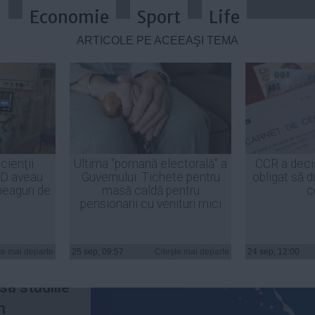
a
Economie
Sport
Life
ARTICOLE PE ACEEAŞI TEMĂ
i: laptele este în strânsă legătură 
cienţii
Ultima "pomană electorală" a
CCR a deci
ID aveau
Guvernului: Tichete pentru
obligat să d
heaguri de
masă caldă pentru
c
pensionarii cu venituri mici
ta sursa
onsumul
te mai departe
25 sep, 09:57
Citeşte mai departe
24 sep, 12:00
fic pentru
sa studiile
n