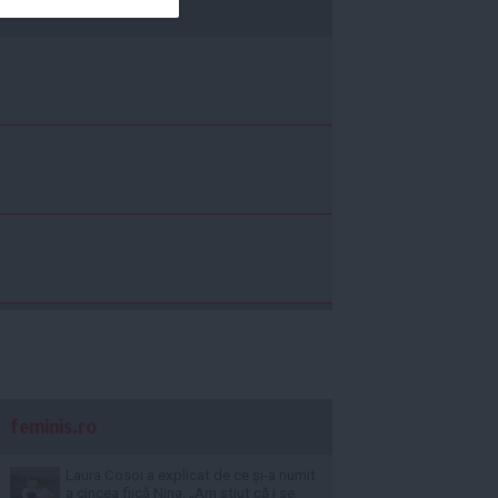
economica.net
feminis.ro
Laura Cosoi a explicat de ce și-a numit
a cincea fiică Nina. „Am știut că i se