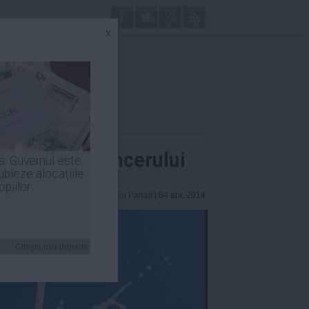
x
cu apariţia cancerului
s: Guvernul este
ubleze alocaţiile
opiilor
Laurentiu Panait
| 04 apr, 2014
Citeşte mai departe