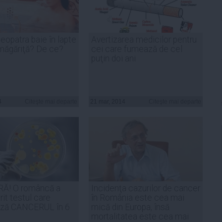
eopatra baie în lapte
Avertizarea medicilor pentru
măgăriţă? De ce?
cei care fumează de cel
puţin doi ani
4
Citeşte mai departe
21 mar, 2014
Citeşte mai departe
Ă! O româncă a
Incidenţa cazurilor de cancer
it testul care
în România este cea mai
ază CANCERUL în 6
mică din Europa, însă
mortalitatea este cea mai