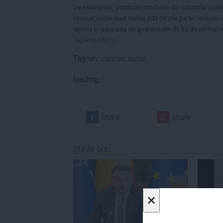
De asemenea, practicile moderne din industria laptelu
intrucat vacile sunt mulse 300 de zile pe an, inclusiv 
laptele in perioada de gestatie are de 33 de ori mai
caplimpede.ro
.
Tag-uri:
cancer
,
lapte
loading...
share
share
Ştirile orei
×