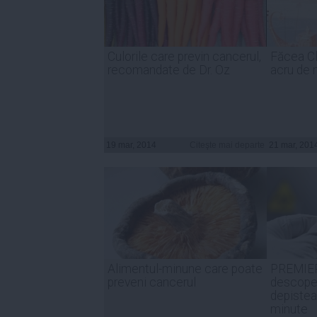
Culorile care previn cancerul,
Făcea Cl
recomandate de Dr. Oz
acru de 
19 mar, 2014
Citeşte mai departe
21 mar, 201
Alimentul-minune care poate
PREMIER
preveni cancerul
descoper
depiste
minute