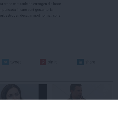
i cresc cantitatile de estrogen din lapte,
in perioada in care sunt gestante. Iar
 mult estrogen decat in mod normal, scrie
tweet
pin it
share