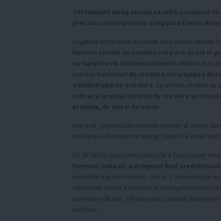
Cercetatorii atrag atentia ca intre consumul de l
precum cancerul exista o legatura foarte stran
Legatura dintre lapte si cancer este destul de bine 
hormon similar cu insulina care are un rol in pr
ca laptele este destinat sustinerii viteilor
. Insa 
copiilor,
hormonul de crestere incurajeaza dezv
autodistrugerea acestora
. Ca urmare, studiile au 
ridicat al acestui hormon de crestere au riscur
prostata, de san si de colon.
Mai mult, procesul de crestere modern al vacilor det
din lapte sa fie mult mai ridicat, pentru ca vacile sun
Un alt factor care creste riscul de a face cancer este
hormoni naturali, estrogenul fiind predominant
sensibile la acest hormon, cum ar fi cancerele de san
expunerea zilnica a femeilor la estrogen este unul dint
cancerului de san, influenta unei cantitati suplimenta
neglijata.