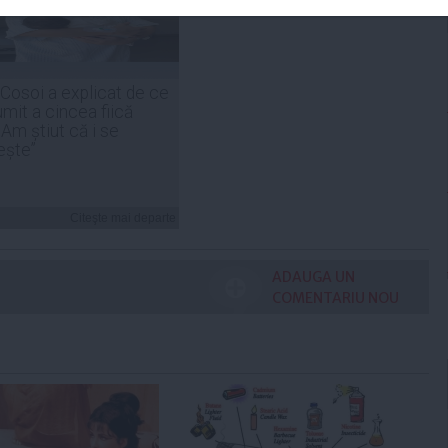
 Cosoi a explicat de ce
umit a cincea fiică
„Am știut că i se
ește”
Citeşte mai departe
ADAUGA UN
COMENTARIU NOU