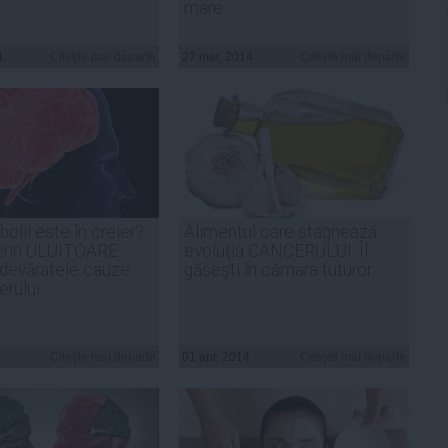
mare
4
Citeşte mai departe
27 mar, 2014
Citeşte mai departe
bolii este în creier?
Alimentul care stagnează
riri ULUITOARE
evoluţia CANCERULUI. Îl
devăratele cauze
găseşti în cămara tuturor
erului
Citeşte mai departe
01 apr, 2014
Citeşte mai departe