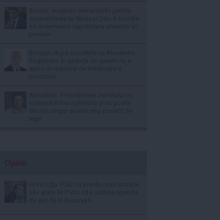
Simion: Începem demersurile pentru
suspendarea lui Nicușor Dan; îl somăm
să desemneze săptămâna aceasta un
premier
Bolojan, după acuzațiile lui Alexandru
Rogobete: În ședința de guvern nu a
ajuns un material de deblocare a
posturilor
Abrudean: Președintele Senatului nu
votează în locul plenului și nu poate
decide singur soarta unui proiect de
lege
Opinii
Florin Cîţu: PSD nu pierde nicio situaţie
să-i arate lui Putin că îi susţine agenda
de aici de la Bucureşti