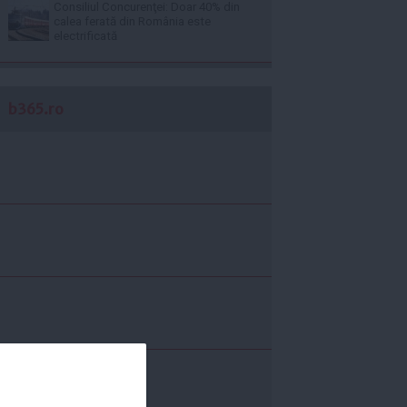
Consiliul Concurenţei: Doar 40% din
calea ferată din România este
electrificată
b365.ro