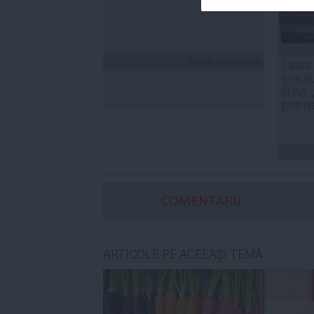
Citeşte mai departe
Laura
și-a n
Nina. 
potriv
COMENTARII
ARTICOLE PE ACEEAŞI TEMĂ