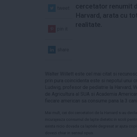
cercetator renumit d
tweet
Harvard, arata cu tot
realitate.
pin it
share
Walter Willett este cel mai citat si recunoscu
prin pura coincidenta este si nepotul unui c
Ludwig, profesor de pediatrie la Harvard, Wi
de Agricultura al SUA si Academia American
fiecare american sa consume pana la 3 cani 
Mai mult, cei doi cercetatori de la Harvard s-au declara
incurajeaza consumul de lapte dietetic in scoli pentru
exista nicio dovada ca laptele degresat ar ajuta copi
dovezi chiar in sensul opus.