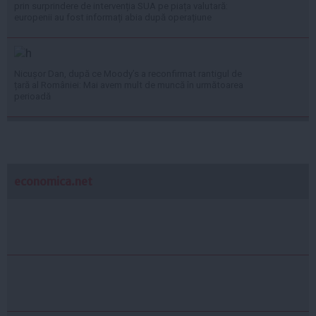
prin surprindere de intervenția SUA pe piața valutară:
europenii au fost informați abia după operațiune
Nicușor Dan, după ce Moody’s a reconfirmat rantigul de
țară al României: Mai avem mult de muncă în următoarea
perioadă
economica.net