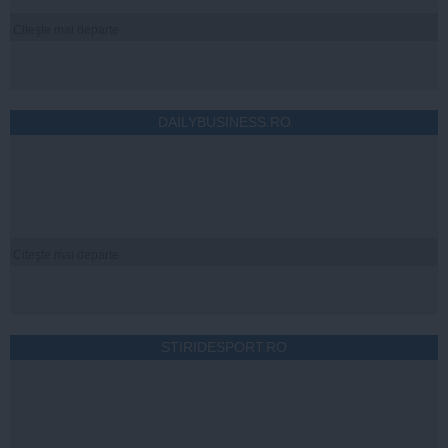
Citeşte mai departe
DAILYBUSINESS.RO
Citeşte mai departe
STIRIDESPORT.RO