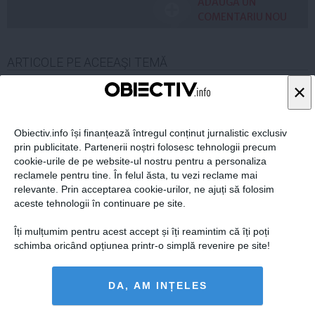
ADAUGA UN
COMENTARIU NOU
ARTICOLE PE ACEEAŞI TEMĂ
×
Obiectiv.info își finanțează întregul conținut jurnalistic exclusiv
prin publicitate. Partenerii noștri folosesc tehnologii precum
cookie-urile de pe website-ul nostru pentru a personaliza
reclamele pentru tine. În felul ăsta, tu vezi reclame mai
relevante. Prin acceptarea cookie-urilor, ne ajuți să folosim
aceste tehnologii în continuare pe site.
Îți mulțumim pentru acest accept și îți reamintim că îți poți
schimba oricând opțiunea printr-o simplă revenire pe site!
UPDATE Ponta: Şapte mandate de parlamentar în plus
contează
DA, AM INȚELES