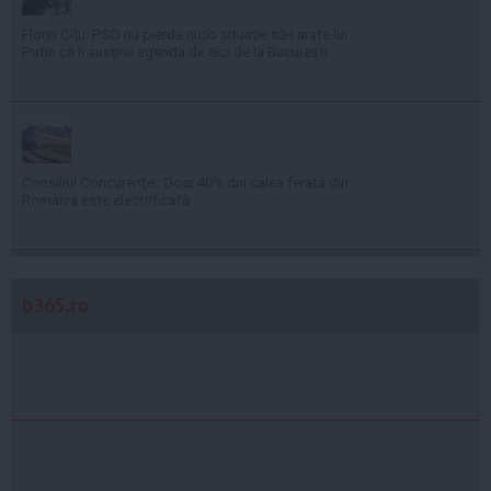
Florin Cîţu: PSD nu pierde nicio situaţie să-i arate lui
Putin că îi susţine agenda de aici de la Bucureşti
Consiliul Concurenţei: Doar 40% din calea ferată din
România este electrificată
b365.ro