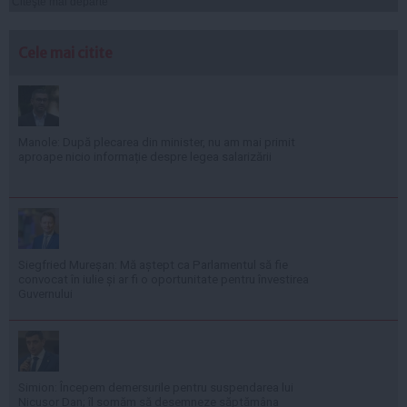
Citeşte mai departe
Cele mai citite
Manole: După plecarea din minister, nu am mai primit
aproape nicio informație despre legea salarizării
Siegfried Mureșan: Mă aștept ca Parlamentul să fie
convocat în iulie și ar fi o oportunitate pentru învestirea
Guvernului
Simion: Începem demersurile pentru suspendarea lui
Nicușor Dan; îl somăm să desemneze săptămâna