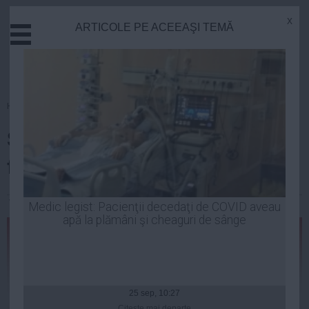
x
ARTICOLE PE ACEEAŞI TEMĂ
Actual
Economie
Justitie
Externe
Homepage
»
Opinii
Educatie
Școala străzii nu se face la fără
Sanatate
Stiinta
frecvență
Tehnologie
Cultura
Victor Ciutacu
| 26 mai, 2014
Medic legist: Pacienţii decedaţi de COVID aveau
apă la plămâni şi cheaguri de sânge
Mediu
Life
Politica
Guvern
25 sep, 10:27
Citeşte mai departe