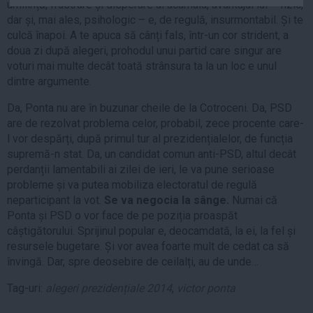
umilință, frustrare și disperare ai acumula, avantajul lui – fizic,
Auto
dar și, mai ales, psihologic – e, de regulă, insurmontabil. Și te
Sport
culcă înapoi. A te apuca să cânți fals, într-un cor strident, a
doua zi după alegeri, prohodul unui partid care singur are
Handbal
voturi mai multe decât toată strânsura ta la un loc e unul
dintre argumente.
Box
Baschet
Da, Ponta nu are în buzunar cheile de la Cotroceni. Da, PSD
are de rezolvat problema celor, probabil, zece procente care-
Tenis
l vor despărți, după primul tur al prezidențialelor, de funcția
Alte sporturi
supremă-n stat. Da, un candidat comun anti-PSD, altul decât
Life
perdanții lamentabili ai zilei de ieri, le va pune serioase
probleme și va putea mobiliza electoratul de regulă
Funny
neparticipant la vot.
Se va negocia la sânge.
Numai că
Travel
Ponta și PSD o vor face de pe poziția proaspăt
câștigătorului. Sprijinul popular e, deocamdată, la ei, la fel și
Stil de viata
resursele bugetare. Și vor avea foarte mult de cedat ca să
învingă. Dar, spre deosebire de ceilalți, au de unde…
Tag-uri:
alegeri prezidențiale 2014
,
victor ponta