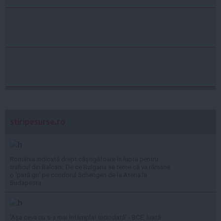
stiripesurse.ro
România indicată drept câștigătoare în lupta pentru
traficul din Balcani: De ce Bulgaria se teme că va rămâne
o 'pată gri' pe coridorul Schengen de la Atena la
Budapesta
'Așa ceva nu s-a mai întâmplat niciodată' - BCE, luată