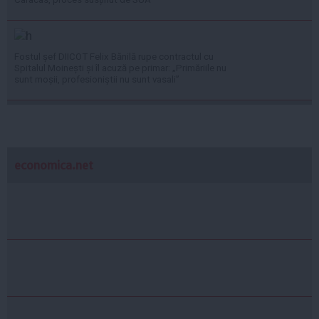
Fostul șef DIICOT Felix Bănilă rupe contractul cu
Spitalul Moinești și îl acuză pe primar: „Primăriile nu
sunt moșii, profesioniștii nu sunt vasali”
economica.net