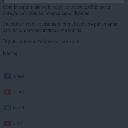
figura ei copilăroasă, elegantă din vârful părului atent împletit
Auto
până la pantofii din piele mată, cu toc înalt, Cătălina nu
doreşte ca lumea să întoarcă capul după ea.
Sport
Cei doi vor stabili o premieră: primul cuplu de parlamentari
Handbal
care se căsătoresc în timpul mandatului.
Box
Tag-uri:
catalina stefanescu
,
dan sova
Baschet
Tenis
loading...
Alte sporturi
Life
share
Funny
Travel
share
Stil de viata
tweet
pin it