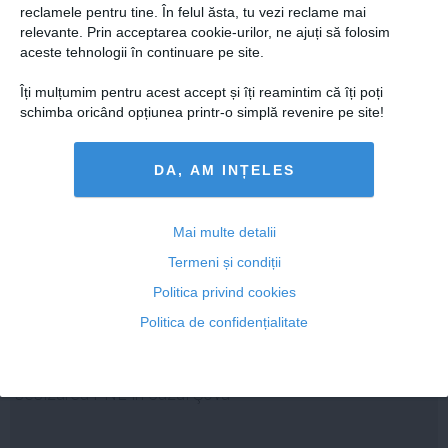
reclamele pentru tine. În felul ăsta, tu vezi reclame mai
relevante. Prin acceptarea cookie-urilor, ne ajuți să folosim
aceste tehnologii în continuare pe site.
22 iun, 08:20
Citeşte mai departe
Îți mulțumim pentru acest accept și îți reamintim că îți poți
schimba oricând opțiunea printr-o simplă revenire pe site!
DA, AM INȚELES
Mai multe detalii
Termeni și condiții
Politica privind cookies
Politica de confidențialitate
ZI DECISIVĂ: Curtea Constituţională discută miercuri
sesizarea PNL în cazul Şova