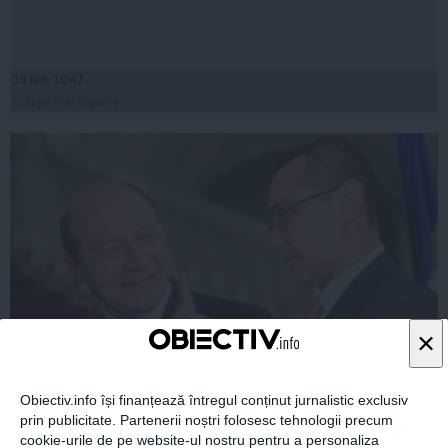
15 iun, 10:47
Citeşte mai departe
×
Băsescu: Până când justiţia va lua o decizie definitivă în
Obiectiv.info își finanțează întregul conținut jurnalistic exclusiv
cazul lui Victor Ponta, eu îl consider nevinovat
prin publicitate. Partenerii noștri folosesc tehnologii precum
cookie-urile de pe website-ul nostru pentru a personaliza