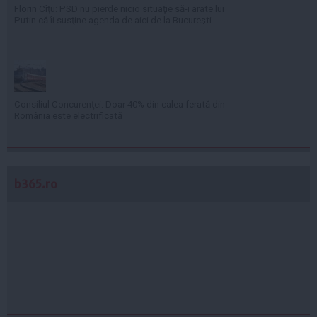
Florin Cîţu: PSD nu pierde nicio situaţie să-i arate lui
Putin că îi susţine agenda de aici de la Bucureşti
Consiliul Concurenţei: Doar 40% din calea ferată din
România este electrificată
b365.ro