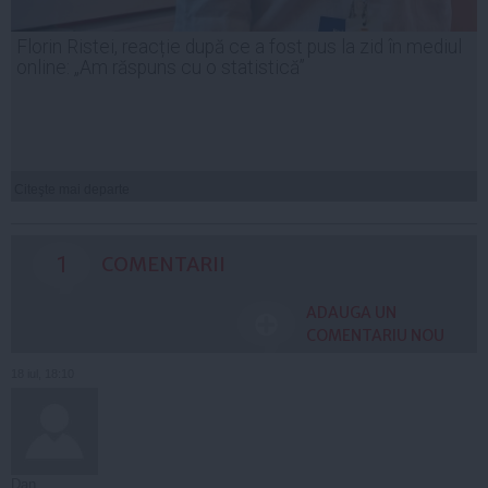
Florin Ristei, reacție după ce a fost pus la zid în mediul
online: „Am răspuns cu o statistică”
Citeşte mai departe
1
COMENTARII
ADAUGA UN
COMENTARIU NOU
18 iul, 18:10
Dan