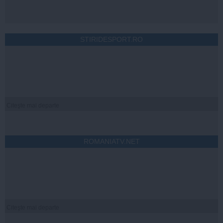
STIRIDESPORT.RO
Citeşte mai departe
ROMANIATV.NET
Citeşte mai departe