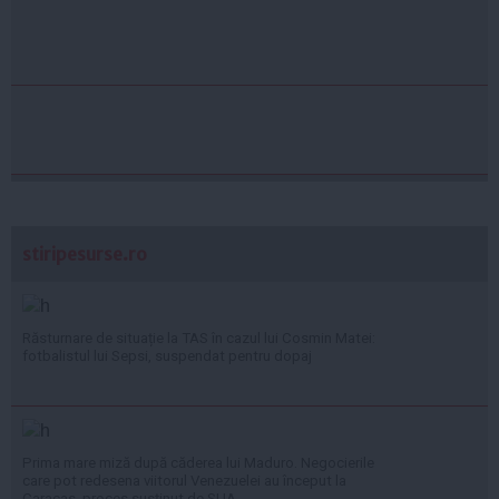
stiripesurse.ro
Răsturnare de situație la TAS în cazul lui Cosmin Matei:
fotbalistul lui Sepsi, suspendat pentru dopaj
Prima mare miză după căderea lui Maduro. Negocierile
care pot redesena viitorul Venezuelei au început la
Caracas, proces susținut de SUA