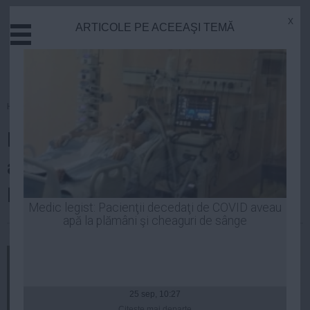
x
ARTICOLE PE ACEEAŞI TEMĂ
Actual
Economie
Justitie
Externe
Homepage
»
Politica
Educatie
Dan Șova se însoară! Când va
Sanatate
Stiinta
avea loc nunta anului în
Tehnologie
Parlamentul României
Cultura
Medic legist: Pacienţii decedaţi de COVID aveau
apă la plămâni şi cheaguri de sânge
Mediu
Laurentiu Panait
| 18 iul, 16:43
Life
Politica
Guvern
25 sep, 10:27
Citeşte mai departe