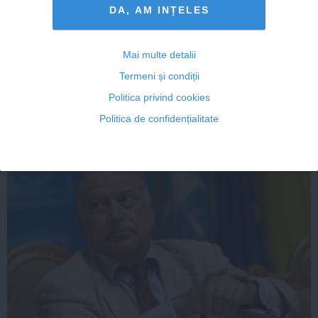
DA, AM INȚELES
DAN VOICULESCU. Când se judecă cererea de
Mai multe detalii
strămutare a procesului
Termeni și condiții
Politica privind cookies
Politica de confidențialitate
05 iul, 2014
Citeşte mai departe