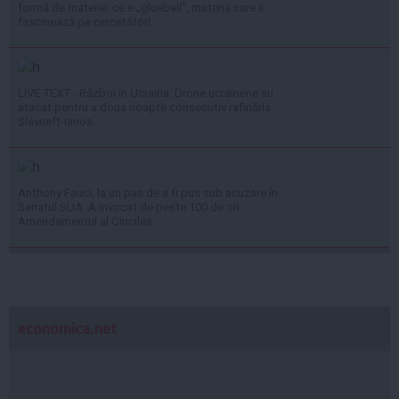
formă de materie: ce e „glueball”, materia care îi
fascinează pe cercetători
LIVE TEXT - Război în Ucraina: Drone ucrainene au
atacat pentru a doua noapte consecutiv rafinăria
Slavneft-Ianos
Anthony Fauci, la un pas de a fi pus sub acuzare în
Senatul SUA. A invocat de peste 100 de ori
Amendamentul al Cincilea
economica.net