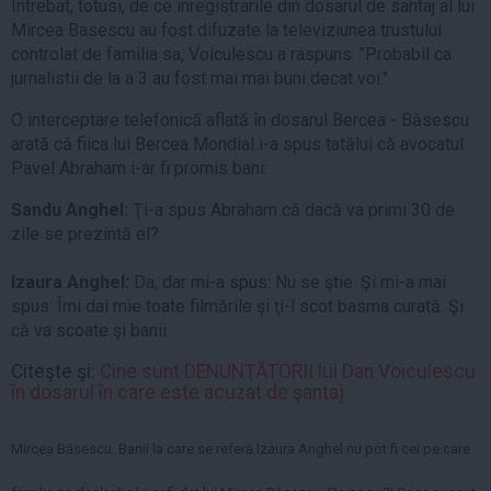
Intrebat, totusi, de ce inregistrarile din dosarul de santaj al lui
Mircea Basescu au fost difuzate la televiziunea trustului
controlat de familia sa, Voiculescu a raspuns: "Probabil ca
jurnalistii de la a 3 au fost mai mai buni decat voi."
O interceptare telefonică aflată în dosarul Bercea - Băsescu
arată că fiica lui Bercea Mondial i-a spus tatălui că avocatul
Pavel Abraham i-ar fi promis bani:
Sandu Anghel:
Ţi-a spus Abraham că dacă va primi 30 de
zile se prezintă el?
Izaura Anghel:
Da, dar mi-a spus: Nu se ştie. Şi mi-a mai
spus: Îmi dai mie toate filmările şi ţi-l scot basma curată. Şi
că va scoate şi banii.
Citeşte şi:
Cine sunt DENUNŢĂTORII lui Dan Voiculescu
în dosarul în care este acuzat de şantaj
Mircea Băsescu.
Banii la care se referă Izaura Anghel nu pot fi cei pe care