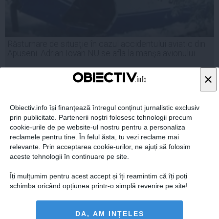
Răsturnare de situaţie în cazul accidentului aviatic din
Apuseni. Adrian Iovan NU se afla la manşa avionului
×
10 mar, 2014
Obiectiv.info își finanțează întregul conținut jurnalistic exclusiv
Citeşte mai departe
prin publicitate. Partenerii noștri folosesc tehnologii precum
cookie-urile de pe website-ul nostru pentru a personaliza
reclamele pentru tine. În felul ăsta, tu vezi reclame mai
relevante. Prin acceptarea cookie-urilor, ne ajuți să folosim
aceste tehnologii în continuare pe site.
Îți mulțumim pentru acest accept și îți reamintim că îți poți
schimba oricând opțiunea printr-o simplă revenire pe site!
DA, AM INȚELES