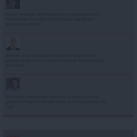
Simion: Începem demersurile pentru suspendarea lui
Nicușor Dan; îl somăm să desemneze săptămâna
aceasta un premier
Bolojan, după acuzațiile lui Alexandru Rogobete: În
ședința de guvern nu a ajuns un material de deblocare a
posturilor
Abrudean: Președintele Senatului nu votează în locul
plenului și nu poate decide singur soarta unui proiect de
lege