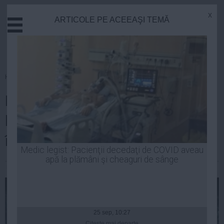
x
ARTICOLE PE ACEEAŞI TEMĂ
Actual
Economie
Justitie
Externe
Homepage
»
Actual
Educatie
DECIZIE neaşteptată la un an de
Sanatate
Stiinta
la tragedia din Apuseni. Ce se
Tehnologie
întâmplă cu fiul lui Adrian Iovan
Cultura
Medic legist: Pacienţii decedaţi de COVID aveau
apă la plămâni şi cheaguri de sânge
Mediu
Robert Georgescu
| 14 ian, 20:34
Life
Politica
Guvern
25 sep, 10:27
Citeşte mai departe