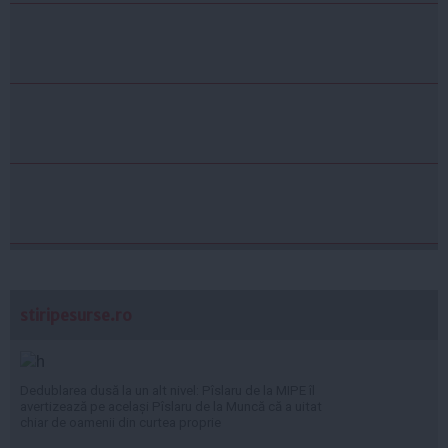
stiripesurse.ro
Dedublarea dusă la un alt nivel: Pîslaru de la MIPE îl
avertizează pe același Pîslaru de la Muncă că a uitat
chiar de oamenii din curtea proprie