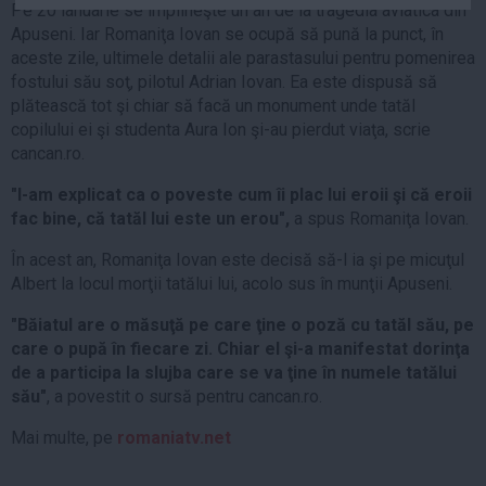
Pe 20 ianuarie se împlineşte un an de la tragedia aviatica din
Auto
Apuseni. Iar Romaniţa Iovan se ocupă să pună la punct, în
Sport
aceste zile, ultimele detalii ale parastasului pentru pomenirea
fostului său soţ, pilotul Adrian Iovan. Ea este dispusă să
Handbal
plătească tot şi chiar să facă un monument unde tatăl
Box
copilului ei şi studenta Aura Ion şi-au pierdut viaţa, scrie
cancan.ro.
Baschet
Tenis
"I-am explicat ca o poveste cum îi plac lui eroii şi că eroii
fac bine, că tatăl lui este un erou",
a spus Romaniţa Iovan.
Alte sporturi
Life
În acest an, Romaniţa Iovan este decisă să-l ia şi pe micuţul
Albert la locul morţii tatălui lui, acolo sus în munţii Apuseni.
Funny
"Băiatul are o măsuţă pe care ţine o poză cu tatăl său, pe
Travel
care o pupă în fiecare zi. Chiar el şi-a manifestat dorinţa
Stil de viata
de a participa la slujba care se va ţine în numele tatălui
său"
, a povestit o sursă pentru cancan.ro.
Mai multe, pe
romaniatv.net