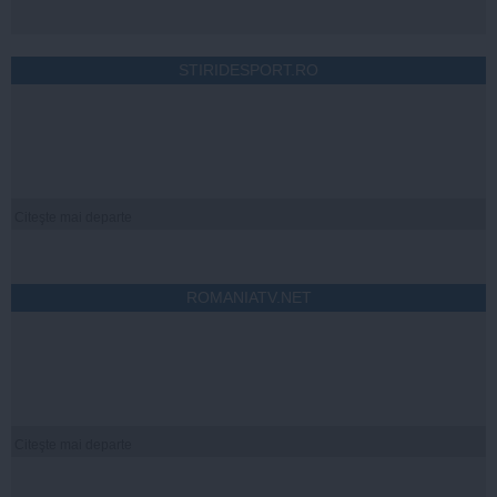
STIRIDESPORT.RO
Citeşte mai departe
ROMANIATV.NET
Citeşte mai departe