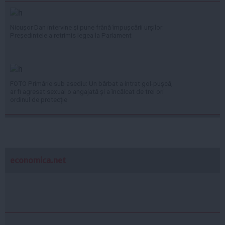
Nicușor Dan intervine și pune frână împușcării urșilor:
Președintele a retrimis legea la Parlament
FOTO Primărie sub asediu: Un bărbat a intrat gol-pușcă,
ar fi agresat sexual o angajată și a încălcat de trei ori
ordinul de protecție
economica.net