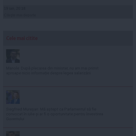
19 ian, 20:18
Citeşte mai departe
Cele mai citite
Manole: După plecarea din minister, nu am mai primit
aproape nicio informație despre legea salarizării
Siegfried Mureșan: Mă aștept ca Parlamentul să fie
convocat în iulie și ar fi o oportunitate pentru învestirea
Guvernului