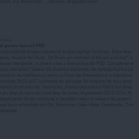
ai trezit, era duimineata.... Daciana, dragostea mea!
arescu
t pentru baronii PSD
a da anumite fonduri europene si apoi castiga Tel Drum. Daca disp
gnea, dispare Tel Drum. Tel Drum are contract in fiecare comuna", a
arian Vanghelie, in ziua in care a fost exclus din PSD. Cat adevar e
ceste declaratii? Datele din Sistemul Electronic de Achizitii Publice (S
nsultate de HotNews.ro arata ca firma din Alexandria si-a adjudecat
perioada 2013-2017 contracte de aproape 34 milioane de euro pent
tinerea drumurilor din Teleorman, judetul deputatului PSD Liviu Drag
t pe timp de vara cat si pe timp de iarna. In perioada 2012-2014, fir
tigat peste 30 de contracte si acorduri cadru in valoare de peste 1
ane euro in localitati din Olt, Teleorman, Satu Mare, Dambovita, Crai
Constanta.