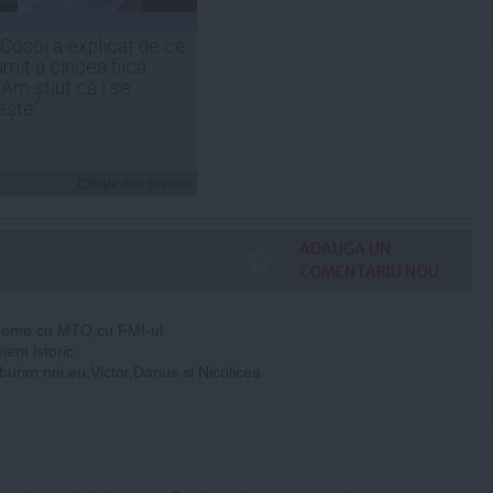
 Cosoi a explicat de ce
umit a cincea fiică
„Am știut că i se
ește”
Citeşte mai departe
ADAUGA UN
COMENTARIU NOU
bleme cu MTO,cu FMI-ul
ent istoric
ii aburim noi:eu,Victor,Darius si Nicolicea