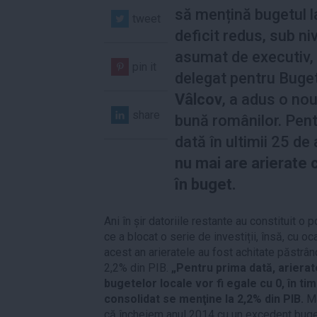
să mențină bugetul l
tweet
deficit redus, sub niv
asumat de executiv, 
pin it
delegat pentru Buge
Vâlcov
, a adus o no
share
bună românilor. Pen
dată în ultimii 25 de
nu mai are arierate 
în buget.
Ani în șir datoriile restante au constituit o
ce a blocat o serie de investiții, însă, cu oc
acest an arieratele au fost achitate păstrân
2,2% din PIB.
„Pentru prima dată, arierate
bugetelor locale vor fi egale cu 0, în ti
consolidat se menţine la 2,2% din PIB.
Ma
că încheiem anul 2014 cu un excedent bugeta