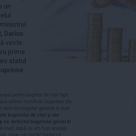
a un
elul
ministrul
t,
Darius
uă veste
tru prima
 ani
statul
cuprinse
 povară pentru bugetul de stat fapt
azia ultimei rectificări bugetare din
d deficitul bugetar general la doar
le bugetului de stat şi ale
mp ce deficitul bugetului general
i mult, după ce am fost acuzaţi
r, vreau să clarific faptul că