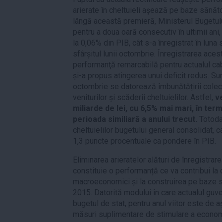
arierate în cheltuieli așează pe baze sănăto
lângă această premieră, Ministerul Bugetului 
pentru a doua oară consecutiv în ultimii an
la 0,06% din PIB, cât s-a înregistrat în luna
sfârșitul lunii octombrie. Înregistrarea aces
performanţă remarcabilă pentru actualul cabi
și-a propus atingerea unui deficit redus. Sur
octombrie se datorează îmbunătățirii colect
veniturilor și scăderii cheltuielilor. Astfel,
ve
miliarde de lei, cu 6,5% mai mari, în ter
perioada similiară a anului trecut.
Totoda
cheltuielilor bugetului general consolidat, c
1,3 puncte procentuale ca pondere în PIB.
Eliminarea arieratelor alături de înregistrar
constituie o performanță ce va contribui la 
macroeconomici și la construirea pe baze s
2015. Datorită modului în care actualul gu
bugetul de stat, pentru anul viitor este de 
măsuri suplimentare de stimulare a econom