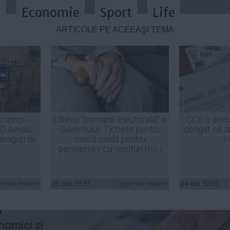
a
Economie
Sport
Life
ARTICOLE PE ACEEAŞI TEMĂ
ru România: un buget fără arierate
cienţii
Ultima "pomană electorală" a
CCR a deci
ID aveau
Guvernului: Tichete pentru
obligat să d
heaguri de
masă caldă pentru
c
pensionarii cu venituri mici
 ani și
re
te mai departe
25 sep, 09:57
Citeşte mai departe
24 sep, 12:00
ușit să
i
nomici și