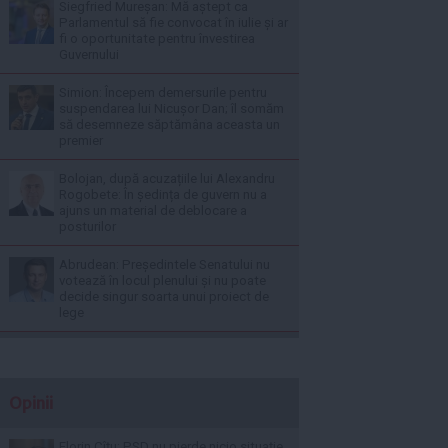
Siegfried Mureșan: Mă aștept ca
Parlamentul să fie convocat în iulie și ar
fi o oportunitate pentru învestirea
Guvernului
Simion: Începem demersurile pentru
suspendarea lui Nicușor Dan; îl somăm
să desemneze săptămâna aceasta un
premier
Bolojan, după acuzațiile lui Alexandru
Rogobete: În ședința de guvern nu a
ajuns un material de deblocare a
posturilor
Abrudean: Președintele Senatului nu
votează în locul plenului și nu poate
decide singur soarta unui proiect de
lege
Opinii
Florin Cîţu: PSD nu pierde nicio situaţie