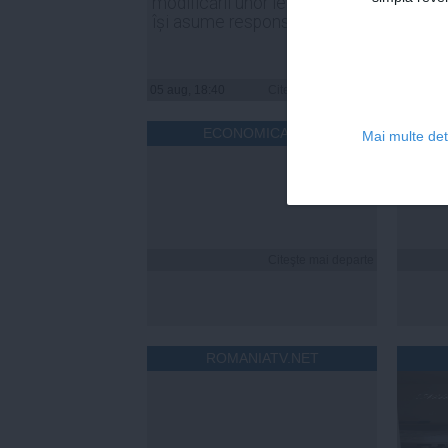
modificării unor legi, PSD să
declar
își asume responsabilitatea
inter
05 aug, 18:40
Citeşte mai departe
05 aug, 
ECONOMICA.NET
Mai multe deta
Citeşte mai departe
ROMANIATV.NET