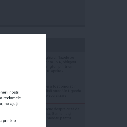
stiripesurse.ro
România a pupat ghiulul. Taxele pe
pensii și salarii și cota TVA, obligații
convenite la Washington printr-un
Acord semnat pe 16 aprilie /
DOCUMENT
Jucătorul naționalei a fost omorât în
bătaie de hoți în plină stradă în Uganda.
nerii noștri
Furie pe rețelele de socializare
za reclamele
r, ne ajuți
Presa americană scrie despre criza de
energie din România, Germania și
Ungaria: Urmează pierderi pentru
a printr-o
economie