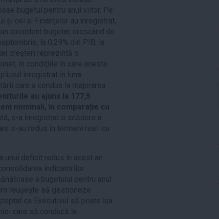
ase bugetul pentru anul viitor. Pe
și cel al Finanțelor au înregistrat,
i, un excedent bugetar, crescând de
 septembrie, la 0,29% din PIB, la
tei creşteri reprezintă o
net, în condiţiile în care acesta
plusul înregistrat în luna
ării care a condus la majorarea
niturile au ajuns la 177,5
meni nominali, în comparație cu
tă, s-a înregistrat o scădere a
are s-au redus în termeni reali cu
ea unui deficit redus în acest an
consolidarea indicatorilor
ănătoase a bugetului pentru anul
vern reușește să gestioneze
așteptat ca Executivul să poate lua
iei care să conducă la