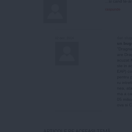
...si cand te-
raspunde
dan slug
02 dec, 2014
un buge
"Dragne
are Dra
acuzat M
ste in a
EAP) co
pentru 
ru intre
nea, ata
ma a cas
05 milio
ova si 
ARTICOLE PE ACEEAŞI TEMĂ