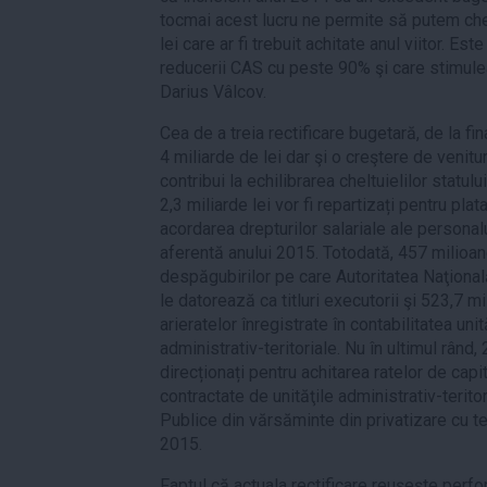
tocmai acest lucru ne permite să putem che
lei care ar fi trebuit achitate anul viitor. E
reducerii CAS cu peste 90% şi care stimule
Darius Vâlcov.
Cea de a treia rectificare bugetară, de la fi
4 miliarde de lei dar şi o creştere de venitur
contribui la echilibrarea cheltuielilor statulu
2,3 miliarde lei vor fi repartizați pentru plat
acordarea drepturilor salariale ale personalu
aferentă anului 2015. Totodată, 457 milioane
despăgubirilor pe care Autoritatea Naţională
le datorează ca titluri executorii şi 523,7 m
arieratelor înregistrate în contabilitatea unit
administrativ-teritoriale. Nu în ultimul rând,
direcționați pentru achitarea ratelor de capi
contractate de unităţile administrativ-terito
Publice din vărsăminte din privatizare cu t
2015.
Faptul că actuala rectificare reușește perf