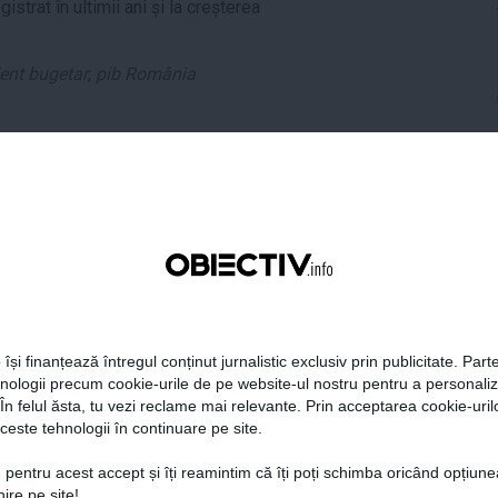
strat în ultimii ani și la creșterea
ent bugetar
,
pib România
tweet
pin it
share
 își finanțează întregul conținut jurnalistic exclusiv prin publicitate. Parte
hnologii precum cookie-urile de pe website-ul nostru pentru a personali
 În felul ăsta, tu vezi reclame mai relevante. Prin acceptarea cookie-urilo
ceste tehnologii în continuare pe site.
era preşedintelui
Tanczos Barna: Nu se poate
 pentru acest accept și îți reamintim că îți poți schimba oricând opțiune
r Dan îşi publică
exclude nicio variantă în
ire pe site!