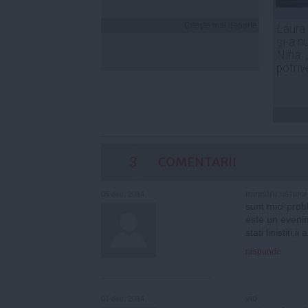
Citeşte mai departe
Laura
și-a n
Nina. 
potriv
3
COMENTARII
ministru usturoi
05 dec, 2014
sunt mici pro
este un evenim
stati linistiti,
raspunde
vio
01 dec, 2014