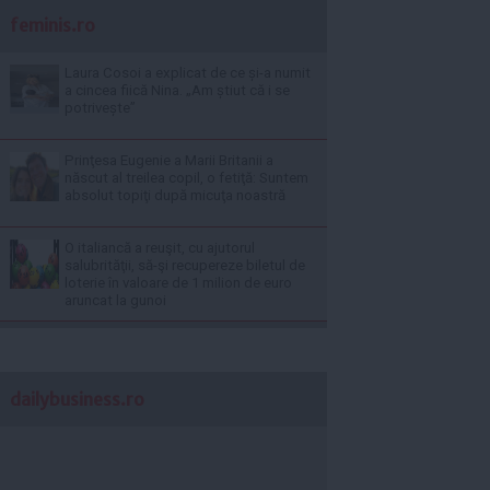
feminis.ro
Laura Cosoi a explicat de ce și-a numit
a cincea fiică Nina. „Am știut că i se
potrivește”
Prinţesa Eugenie a Marii Britanii a
născut al treilea copil, o fetiţă: Suntem
absolut topiţi după micuţa noastră
O italiancă a reuşit, cu ajutorul
salubrităţii, să-şi recupereze biletul de
loterie în valoare de 1 milion de euro
aruncat la gunoi
dailybusiness.ro