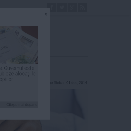
x
s: Guvernul este
ubleze alocaţiile
opiilor
George Stoica
| 01 dec, 2014
Citeşte mai departe