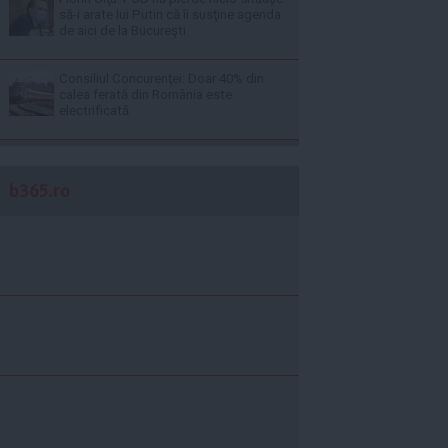
să-i arate lui Putin că îi susţine agenda
de aici de la Bucureşti
Consiliul Concurenţei: Doar 40% din
calea ferată din România este
electrificată
b365.ro