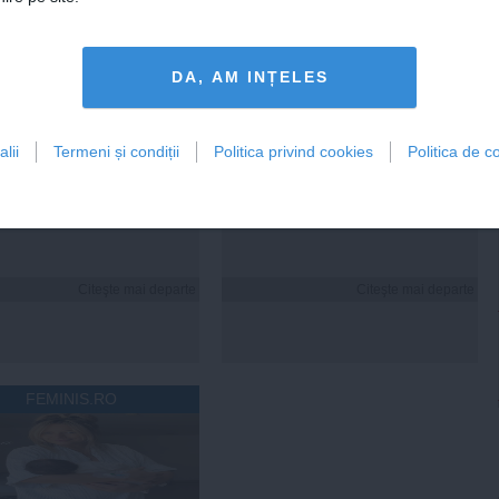
aţiile de avere şi de
formarea guvernului; probabil
ese
în două săptămâni o să avem
rezultate
DA, AM INȚELES
18:49
Citeşte mai departe
05 aug, 18:46
Citeşte mai departe
DAILYBUSINESS.RO
STIRIDESPORT.RO
lii
Termeni și condiții
Politica privind cookies
Politica de co
Citeşte mai departe
Citeşte mai departe
FEMINIS.RO