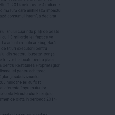
ltui în 2014 cele peste 4 miliarde
ste o măsură care anihilează impactul
ază consumul intern”, a declarat
nalul anului cuprinde plăţi de peste
i cu 1,3 miliarde lei, fapt ce va
i. La actuala rectificare bugetară
a de titluri executorii pentru
lui din sectorul bugetar, tranşă
 lei vor fi alocate pentru plata
 pentru Restituirea Proprietăţilor
ilioane lei pentru achitarea
ăţilor și subdiviziunilor
 203 milioane lei au fost
tal aferente împrumuturilor
riale ale Ministerului Finanţelor
ermen de plata în perioada 2014-
ormanța de a nu avea incluse