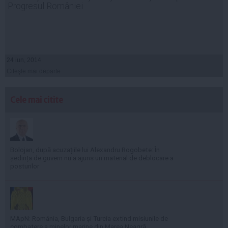
Progresul României
24 iun, 2014
Citeşte mai departe
Cele mai citite
Bolojan, după acuzațiile lui Alexandru Rogobete: În
ședința de guvern nu a ajuns un material de deblocare a
posturilor
MApN: România, Bulgaria și Turcia extind misiunile de
combatere a minelor marine din Marea Neagră