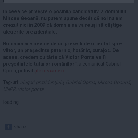
Auto
În ceea ce privește o posibilă candidatură a domnului
Sport
Mircea Geoană, nu putem spune decât că noi nu am
crezut nici în 2009 că domnia sa va reuși să câștige
Handbal
alegerile prezidențiale.
Box
România are nevoie de un președinte orientat spre
Baschet
viitor, un președinte puternic, hotărât, curajos. De
Tenis
aceea, credem cu tărie că Victor Ponta va fi
președintele tuturor românilor”
, a comunicat Gabriel
Alte sporturi
Oprea, potrivit
ştiripesurse.ro.
Life
Tag-uri:
alegeri prezidenţiale
,
Gabriel Oprea
,
Mircea Geoană
,
Funny
UNPR
,
victor ponta
Travel
loading...
Stil de viata
share