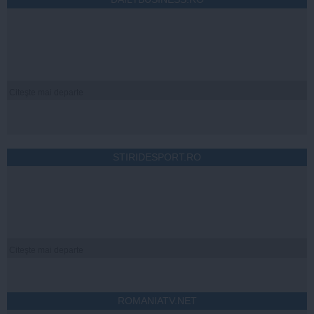
Citeşte mai departe
STIRIDESPORT.RO
Citeşte mai departe
ROMANIATV.NET