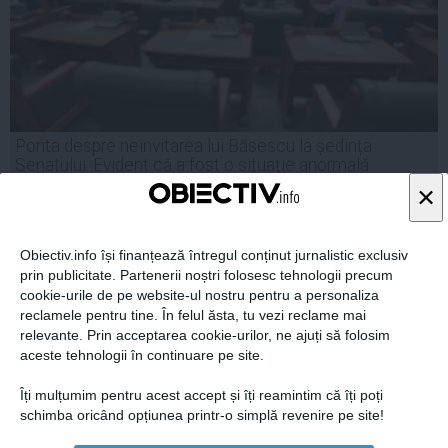
Ponta despre neinvitarea lui Băsescu la ședința
Senatului: Evident că a fost o situaţie anormală
×
Obiectiv.info își finanțează întregul conținut jurnalistic exclusiv
17 iun, 2014
prin publicitate. Partenerii noștri folosesc tehnologii precum
Citeşte mai departe
cookie-urile de pe website-ul nostru pentru a personaliza
reclamele pentru tine. În felul ăsta, tu vezi reclame mai
relevante. Prin acceptarea cookie-urilor, ne ajuți să folosim
aceste tehnologii în continuare pe site.
Îți mulțumim pentru acest accept și îți reamintim că îți poți
schimba oricând opțiunea printr-o simplă revenire pe site!