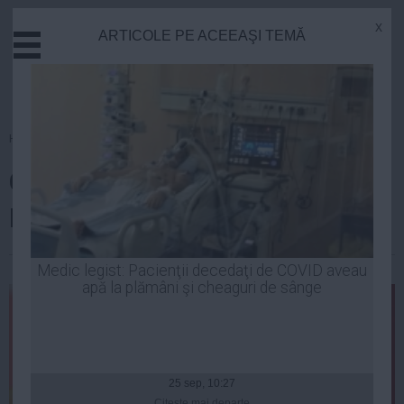
x
ARTICOLE PE ACEEAŞI TEMĂ
Actual
Economie
Justitie
Externe
Homepage
»
Politica
Educatie
Gabriel Oprea dă de pământ cu
Sanatate
Stiinta
Mircea Geoană
Tehnologie
Cultura
| 17 iun, 2014
Medic legist: Pacienţii decedaţi de COVID aveau
apă la plămâni şi cheaguri de sânge
Mediu
Life
Politica
Guvern
25 sep, 10:27
Citeşte mai departe