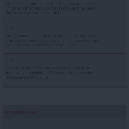
Situatia s-a împuțit rău de tot în București și în zonele
limitrofe: Oamenii ies la protest în fața Gărzii de Mediu,
din cauza mirosului insuportabil
VIDEO Ministerul Sănătății, reacție virulentă, după ce o
ambulanță a fost atacată de oameni cu bâte și topoare:
Totul a pornit de la mesaje false pe TikTok
Pe Polymarket un candidat s-a detașat clar pentru
funcția de prim-ministru al României: Actualul ministru
de Finanțe are 48% șanse
economica.net