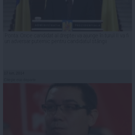
Ponta: Orice candidat al dreptei va ajunge în turul II va fi
un adversar puternic pentru candidatul stângii
17 iun, 2014
Citeşte mai departe