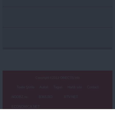
Copyright ©2013 OBIECTIV.info
Toate Ştirile
Autori
Taguri
Hartă site
Contact
NOOBZ.ro
B365.RO
RTV.NET
ECONOMICA.NET