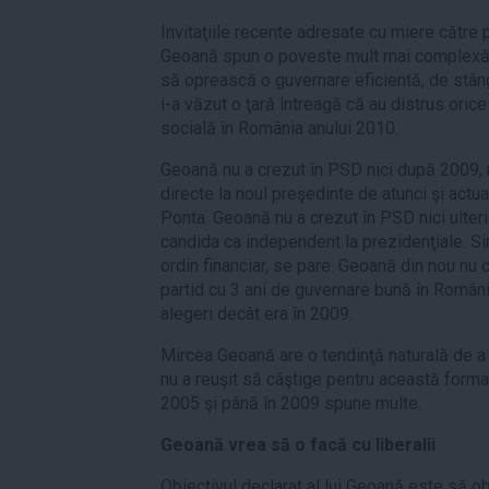
Invitaţiile recente adresate cu miere către
Geoană spun o poveste mult mai complexă. 
să oprească o guvernare eficientă, de stâng
i-a văzut o ţară întreagă că au distrus oric
socială în România anului 2010.
Geoană nu a crezut în PSD nici după 2009, m
directe la noul preşedinte de atunci şi actua
Ponta. Geoană nu a crezut în PSD nici ulteri
candida ca independent la prezidenţiale. Si
ordin financiar, se pare. Geoană din nou nu
partid cu 3 ani de guvernare bună în Români
alegeri decât era în 2009.
Mircea Geoană are o tendinţă naturală de a 
nu a reuşit să câştige pentru această formaţ
2005 şi până în 2009 spune multe.
Geoană vrea să o facă cu liberalii
Obiectivul declarat al lui Geoană este să obţ