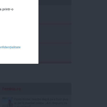
a printr-o
nfidențialitate
feminis.ro
Florin Ristei, reacție după ce a fost pus
la zid în mediul online: „Am răspuns cu
o statistică”