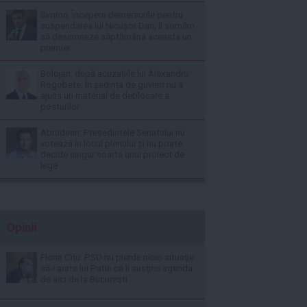
Simion: Începem demersurile pentru
suspendarea lui Nicușor Dan; îl somăm
să desemneze săptămâna aceasta un
premier
Bolojan, după acuzațiile lui Alexandru
Rogobete: În ședința de guvern nu a
ajuns un material de deblocare a
posturilor
Abrudean: Președintele Senatului nu
votează în locul plenului și nu poate
decide singur soarta unui proiect de
lege
Opinii
Florin Cîţu: PSD nu pierde nicio situaţie
să-i arate lui Putin că îi susţine agenda
de aici de la Bucureşti