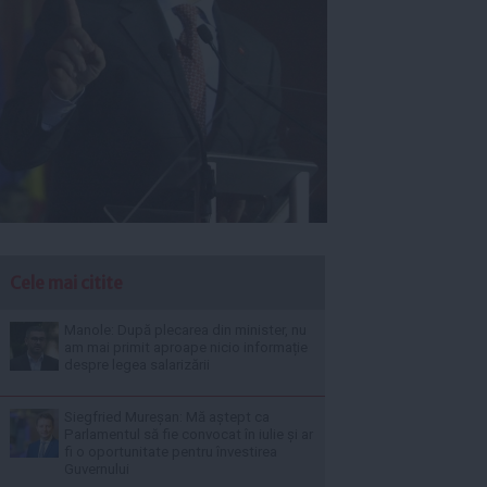
Cele mai citite
Manole: După plecarea din minister, nu
am mai primit aproape nicio informație
despre legea salarizării
Siegfried Mureșan: Mă aștept ca
Parlamentul să fie convocat în iulie și ar
fi o oportunitate pentru învestirea
Guvernului