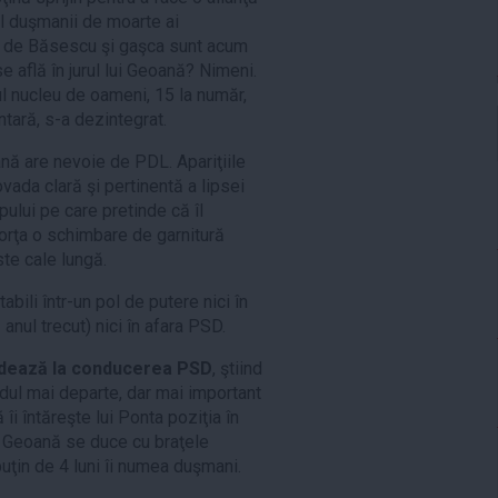
l duşmanii de moarte ai
il de Băsescu şi gaşca sunt acum
e află în jurul lui Geoană? Nimeni.
ul nucleu de oameni, 15 la număr,
ntară, s-a dezintegrat.
ă are nevoie de PDL. Apariţiile
vada clară şi pertinentă a lipsei
ului pe care pretinde că îl
orţa o schimbare de garnitură
te cale lungă.
ili într-un pol de putere nici în
ă anul trecut) nici în afara PSD.
idează la conducerea PSD
, ştiind
dul mai departe, dar mai important
îi întăreşte lui Ponta poziţia în
m Geoană se duce cu braţele
uţin de 4 luni îi numea duşmani.