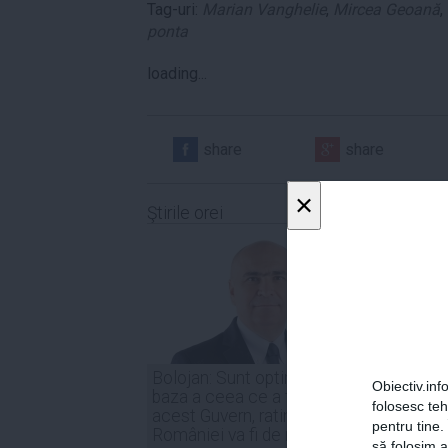
Tag-uri:
Marian Vanghelie
,
Mircea Geoană
,
ponta
loading...
share
share
×
Ştirile orei
Bolojan: Sunt optimist că, în
Irineu
Obiectiv.info
baza a ceea ce a făcut
indust
folosesc te
acest Guvern, ratingul
trebui
pentru tine.
României va fi de menținere
compe
să folosim a