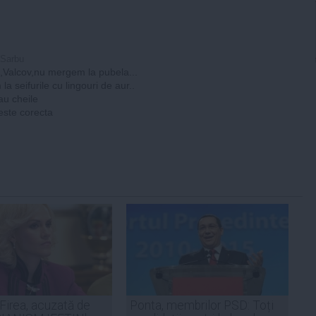
 Sarbu
,Valcov,nu mergem la pubela...
a seifurile cu lingouri de aur..
au cheile
este corecta
 Firea, acuzată de
Ponta, membrilor PSD: Toți