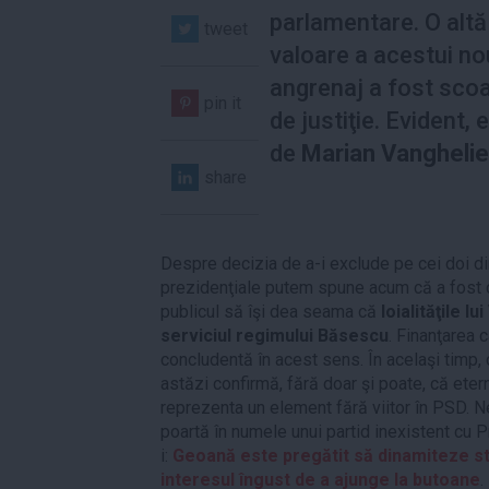
parlamentare. O altă
tweet
valoare a acestui no
angrenaj a fost scoa
pin it
de justiţie. Evident,
de
Marian Vanghelie
share
Despre decizia de a-i exclude pe cei doi di
prezidenţiale putem spune acum că a fost 
publicul să îşi dea seama că
loialităţile l
serviciul regimului Băsescu
. Finanţarea
concludentă în acest sens. În acelaşi timp
astăzi confirmă, fără doar şi poate, că eter
reprezenta un element fără viitor în PSD. N
poartă în numele unui partid inexistent cu 
i:
Geoană este pregătit să dinamiteze s
interesul îngust de a ajunge la butoane
.