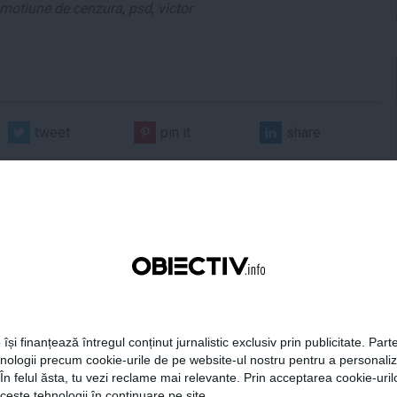
motiune de cenzura
,
psd
,
victor
tweet
pin it
share
 Darău afirmă că
USR: PSD face totul pentru
 își finanțează întregul conținut jurnalistic exclusiv prin publicitate. Parte
ria naţională de apărare
ca România să piardă
hnologii precum cookie-urile de pe website-ul nostru pentru a personali
e să devină mai
miliarde de euro din PNRR
 În felul ăsta, tu vezi reclame mai relevante. Prin acceptarea cookie-urilo
titivă
ceste tehnologii în continuare pe site.