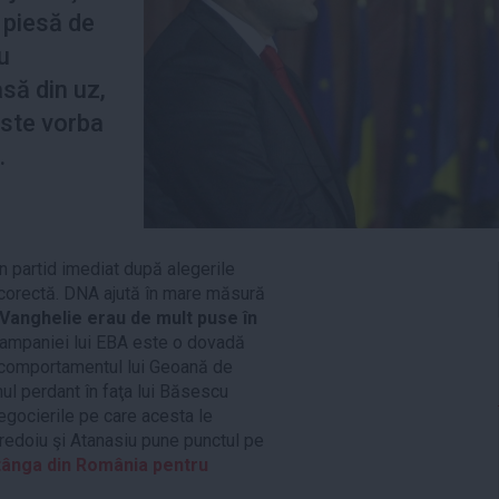
 piesă de
u
să din uz,
 este vorba
.
n partid imediat după alegerile
corectă. DNA ajută în mare măsură
ui Vanghelie erau de mult puse în
 campaniei lui EBA este o dovadă
, comportamentul lui Geoană de
nul perdant în faţa lui Băsescu
egocierile pe care acesta le
Predoiu şi Atanasiu pune punctul pe
tânga din România pentru