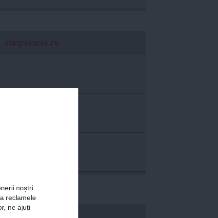
stiripesurse.ro
nerii noștri
za reclamele
r, ne ajuți
economica.net