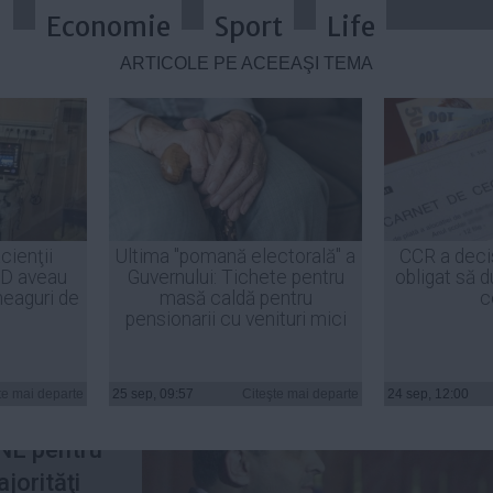
a
Economie
Sport
Life
ARTICOLE PE ACEEAŞI TEMĂ
decizia PSD de a-i arunca la pubel
cienţii
Ultima "pomană electorală" a
CCR a deci
ID aveau
Guvernului: Tichete pentru
obligat să d
heaguri de
masă caldă pentru
c
pensionarii cu venituri mici
şedintele
SR, a
te mai departe
25 sep, 09:57
Citeşte mai departe
24 sep, 12:00
există
PNL pentru
jorităţi