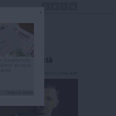
x
ă a fost corectă
s: Guvernul este
ubleze alocaţiile
opiilor
Andrei Pop
| 23 mar, 18:09
Citeşte mai departe