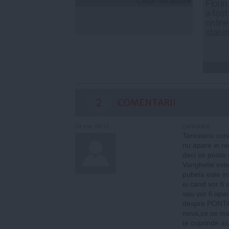
Citeşte mai departe
Florin
a fost
online
statis
2
COMENTARII
cantautor
24 mar, 09:10
Tariceanu cond
nu apare in reg
deci se poate 
Vanghelie este 
pubela este in
ei cand vor fi 
sau vor fi apar
despre PONTA,p
neva,ce se ma
te cuprinde as