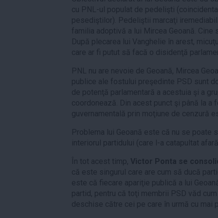
cu PNL-ul populat de pedelişti (coincidenta
pesediştilor). Pedeliştii marcaţi iremediab
familia adoptivă a lui Mircea Geoană. Cine s
După plecarea lui Vanghelie în arest, micuţ
care ar fi putut să facă o disidenţă parlame
PNL nu are nevoie de Geoană, Mircea Geoan
publice ale fostului preşedinte PSD sunt do
de potenţă parlamentară a acestuia şi a grup
coordonează. Din acest punct şi până la a f
guvernamentală prin moţiune de cenzură es
Problema lui Geoană este că nu se poate stab
interiorul partidului (care l-a catapultat afar
În tot acest timp,
Victor Ponta se consol
că este singurul care are cum să ducă parti
este că fiecare apariţie publică a lui Geoană 
partid, pentru că toţi membrii PSD văd cu
deschise către cei pe care în urmă cu mai p