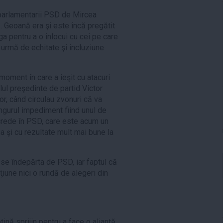
 parlamentarii PSD de Mircea
Geoană era şi este încă pregătit
a pentru a o înlocui cu cei pe care
e urmă de echitate şi incluziune
oment în care a ieşit cu atacuri
lul preşedinte de partid Victor
or, când circulau zvonuri că va
ngurul impediment fiind unul de
 crede în PSD, care este acum un
a şi cu rezultate mult mai bune la
se îndepărta de PSD, iar faptul că
iune nici o rundă de alegeri din
ină sprijin pentru a face o alianţă