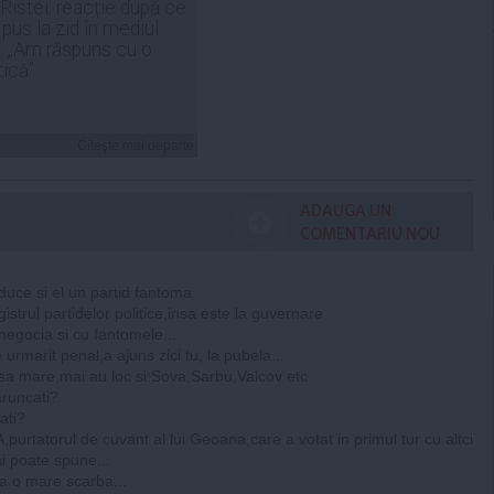
 Ristei, reacție după ce
 pus la zid în mediul
: „Am răspuns cu o
tică”
Citeşte mai departe
ADAUGA UN
COMENTARIU NOU
uce si el un partid fantoma.
istrul partidelor politice,insa este la guvernare
negocia si cu fantomele...
urmarit penal,a ajuns zici tu, la pubela...
sa mare,mai au loc si:Sova,Sarbu,Valcov etc
aruncati?
ati?
urtatorul de cuvant al lui Geoana,care a votat in primul tur cu altci
i poate spune...
a o mare scarba...