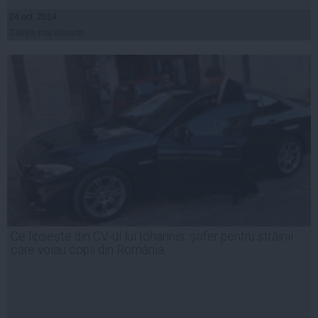
24 oct, 2014
Citeşte mai departe
Ce lipsește din CV-ul lui Iohannis: șofer pentru străinii
care voiau copii din România