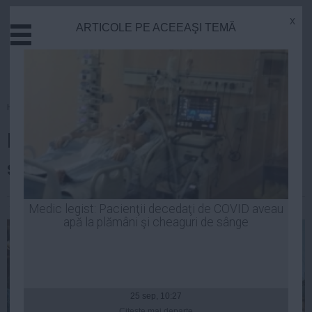
x
ARTICOLE PE ACEEAŞI TEMĂ
Actual
Economie
Justitie
Externe
Homepage
»
Opinii
Educatie
Iohannis își pune echipa online
Sanatate
Stiinta
să-i acopere gafele
Tehnologie
Cultura
Simona Bran
| 24 oct, 2014
Medic legist: Pacienţii decedaţi de COVID aveau
apă la plămâni şi cheaguri de sânge
Mediu
Life
Politica
Guvern
25 sep, 10:27
Citeşte mai departe