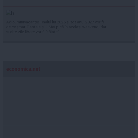
Adio, minivacanțe! Finalul lui 2026 și tot anul 2027 vor fi
de coșmar. Paștele și 1 Mai pică în același weekend, dar
și alte zile libere vor fi ”tăiate”
economica.net