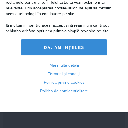
reclamele pentru tine. În felul ăsta, tu vezi reclame mai
relevante. Prin acceptarea cookie-urilor, ne ajuți să folosim
24 oct, 2014
aceste tehnologii în continuare pe site.
Citeşte mai departe
Îți mulțumim pentru acest accept și îți reamintim că îți poți
schimba oricând opțiunea printr-o simplă revenire pe site!
DA, AM INȚELES
Mai multe detalii
Termeni și condiții
Politica privind cookies
Politica de confidențialitate
Programul economic al lui Iohannis - povești cu zâne