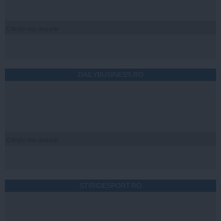
Citeşte mai departe
DAILYBUSINESS.RO
Citeşte mai departe
STIRIDESPORT.RO