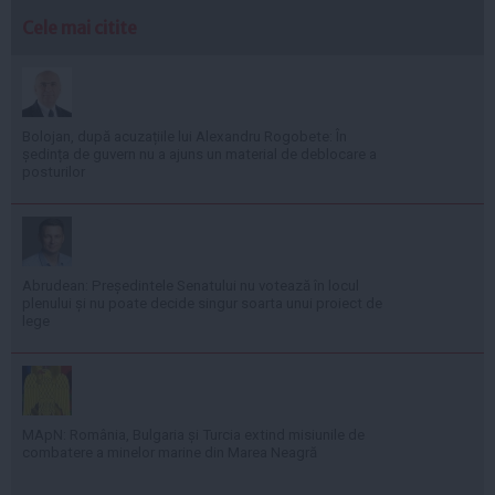
Cele mai citite
Bolojan, după acuzațiile lui Alexandru Rogobete: În
ședința de guvern nu a ajuns un material de deblocare a
posturilor
Abrudean: Președintele Senatului nu votează în locul
plenului și nu poate decide singur soarta unui proiect de
lege
MApN: România, Bulgaria și Turcia extind misiunile de
combatere a minelor marine din Marea Neagră