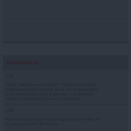
stiripesurse.ro
VIDEO 'Sărbătoare sau sfidare?' Ploieștenii contestă
organizarea Zilelor Orașului, acuză 'circ pe bani publici'
și cer soluții pentru gropi și șobolani. O ambulanță în
misiune, redirecționată din cauza restricțiilor
Rusia a lansat un atac la scară largă asupra Kievului, dar
și asupra porturilor din Ucraina