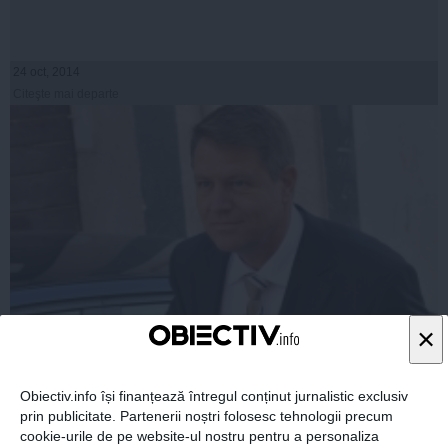
24 oct, 2014
Citeşte mai departe
×
Educație: ”Dascălul” Ghiniohannis scapă de reformită,
dar nu și de habarnamită
Obiectiv.info își finanțează întregul conținut jurnalistic exclusiv
prin publicitate. Partenerii noștri folosesc tehnologii precum
cookie-urile de pe website-ul nostru pentru a personaliza