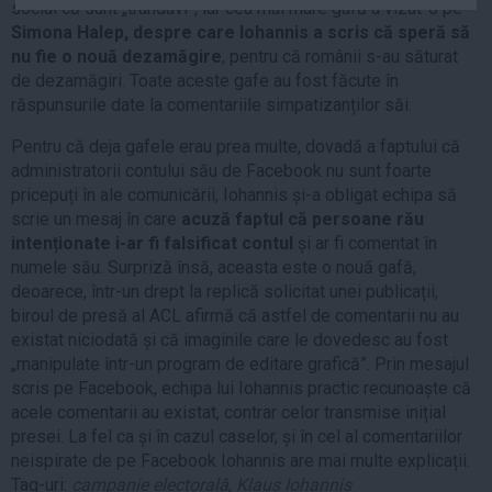
social că sunt „trândavi”, iar cea mai mare gafă a vizat-o pe
Auto
Simona Halep, despre care Iohannis a scris că speră să
Sport
nu fie o nouă dezamăgire
, pentru că românii s-au săturat
de dezamăgiri. Toate aceste gafe au fost făcute în
Handbal
răspunsurile date la comentariile simpatizanților săi.
Box
Pentru că deja gafele erau prea multe, dovadă a faptului că
Baschet
administratorii contului său de Facebook nu sunt foarte
pricepuți în ale comunicării, Iohannis și-a obligat echipa să
Tenis
scrie un mesaj în care
acuză faptul că persoane rău
Alte sporturi
intenționate i-ar fi falsificat contul
și ar fi comentat în
Life
numele său. Surpriză însă, aceasta este o nouă gafă,
deoarece, într-un drept la replică solicitat unei publicații,
Funny
biroul de presă al ACL afirmă că astfel de comentarii nu au
Travel
existat niciodată și că imaginile care le dovedesc au fost
„manipulate într-un program de editare grafică”. Prin mesajul
Stil de viata
scris pe Facebook, echipa lui Iohannis practic recunoaște că
acele comentarii au existat, contrar celor transmise inițial
presei. La fel ca și în cazul caselor, și în cel al comentariilor
neispirate de pe Facebook Iohannis are mai multe explicații.
Tag-uri:
campanie electorală
,
Klaus Iohannis