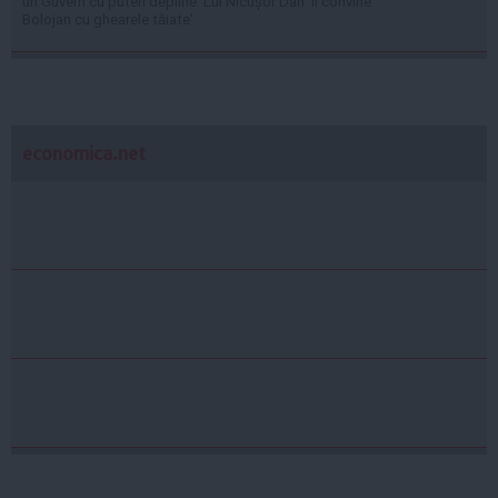
un Guvern cu puteri depline: Lui Nicușor Dan 'îi convine
Bolojan cu ghearele tăiate'
economica.net