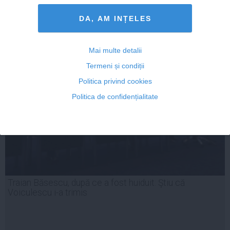
DA, AM INȚELES
08 mai, 2014
Citeşte mai departe
Mai multe detalii
Termeni și condiții
Politica privind cookies
Politica de confidențialitate
Traian Băsescu, după ce a fost huiduit: Ştiu că
Voiculescu i-a trimis