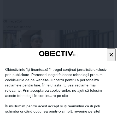
08 mai, 2014
Citeşte mai departe
×
Obiectiv.info își finanțează întregul conținut jurnalistic exclusiv
prin publicitate. Partenerii noștri folosesc tehnologii precum
cookie-urile de pe website-ul nostru pentru a personaliza
reclamele pentru tine. În felul ăsta, tu vezi reclame mai
relevante. Prin acceptarea cookie-urilor, ne ajuți să folosim
aceste tehnologii în continuare pe site.
Judecătorul stan Mustață, suspendat de CSM
Îți mulțumim pentru acest accept și îți reamintim că îți poți
schimba oricând opțiunea printr-o simplă revenire pe site!