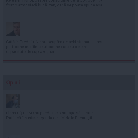
Kelemen Hunor, despre consultările de la Cotroceni: A
fost o atmosferă bună, zen, dacă se poate spune așa
Cătălin Predoiu: Ne preocupăm de achiziționarea unor
platforme maritime autonome care au o mare
capacitate de supraveghere
Opinii
Florin Cîţu: PSD nu pierde nicio situaţie să-i arate lui
Putin că îi susţine agenda de aici de la Bucureşti