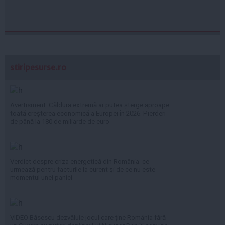
stiripesurse.ro
Avertisment: Căldura extremă ar putea șterge aproape
toată creșterea economică a Europei în 2026. Pierderi
de până la 180 de miliarde de euro
Verdict despre criza energetică din România: ce
urmează pentru facturile la curent și de ce nu este
momentul unei panici
VIDEO Băsescu dezvăluie jocul care ține România fără