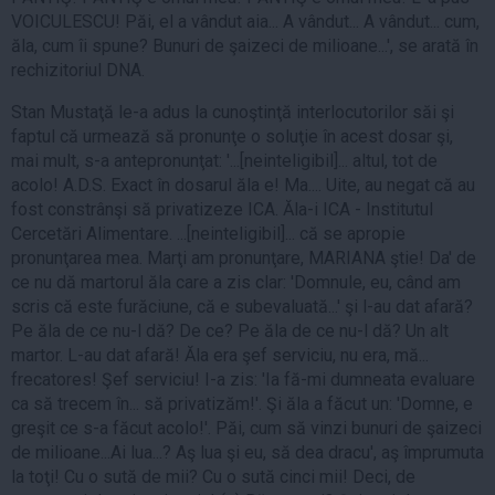
VOICULESCU! Păi, el a vândut aia... A vândut... A vândut... cum,
ăla, cum îi spune? Bunuri de şaizeci de milioane...', se arată în
rechizitoriul DNA.
Stan Mustaţă le-a adus la cunoştinţă interlocutorilor săi şi
faptul că urmează să pronunţe o soluţie în acest dosar şi,
mai mult, s-a antepronunţat: '...[neinteligibil]... altul, tot de
acolo! A.D.S. Exact în dosarul ăla e! Ma.... Uite, au negat că au
fost constrânşi să privatizeze ICA. Ăla-i ICA - Institutul
Cercetări Alimentare. ...[neinteligibil]... că se apropie
pronunţarea mea. Marţi am pronunţare, MARIANA ştie! Da' de
ce nu dă martorul ăla care a zis clar: 'Domnule, eu, când am
scris că este furăciune, că e subevaluată...' şi l-au dat afară?
Pe ăla de ce nu-l dă? De ce? Pe ăla de ce nu-l dă? Un alt
martor. L-au dat afară! Ăla era şef serviciu, nu era, mă...
frecatores! Şef serviciu! I-a zis: 'Ia fă-mi dumneata evaluare
ca să trecem în... să privatizăm!'. Şi ăla a făcut un: 'Domne, e
greşit ce s-a făcut acolo!'. Păi, cum să vinzi bunuri de şaizeci
de milioane...Ai lua...? Aş lua şi eu, să dea dracu', aş împrumuta
la toţi! Cu o sută de mii? Cu o sută cinci mii! Deci, de