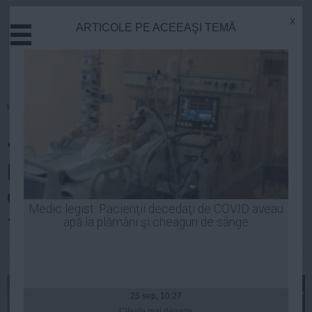
x
ARTICOLE PE ACEEAŞI TEMĂ
Actual
Economie
Justitie
Externe
Homepage
»
Justitie
Educatie
Judecătorul Mustaţă, despre
Sanatate
Stiinta
privatizarea ICA: Aş lua şi eu, să
Tehnologie
dea dracu!/60 milioane să iei cu
Cultura
Medic legist: Pacienţii decedaţi de COVID aveau
100 de mii
apă la plămâni şi cheaguri de sânge
Mediu
Life
Robert Georgescu
| 27 mai, 2014
Politica
Guvern
25 sep, 10:27
Citeşte mai departe