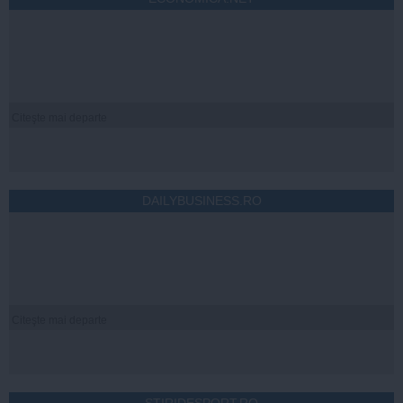
Citeşte mai departe
DAILYBUSINESS.RO
Citeşte mai departe