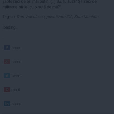
şaptezeci de ori mai puţin! (...) Bă, tu auzi? Şaizeci de
milioane să iei cu o sută de mii?''.
Tag-uri:
Dan Voiculescu
,
privatizare ICA
,
Stan Mustata
loading...
share
share
tweet
pin it
share