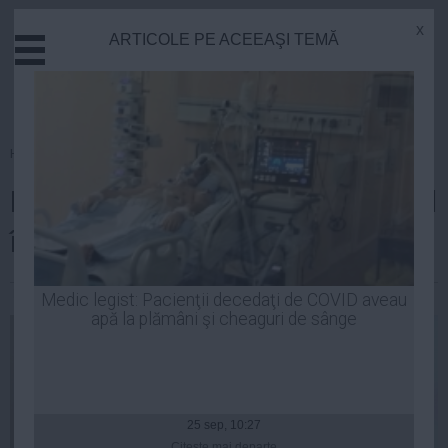
x
ARTICOLE PE ACEEAŞI TEMĂ
Actual
Economie
Justitie
Externe
Homepage
»
Actual
Educatie
KLAUS IOHANNIS conduce topul
Sanatate
Stiinta
încrederii româniilor
Tehnologie
Cultura
Robert Georgescu
| 02 mar, 10:05
Medic legist: Pacienţii decedaţi de COVID aveau
apă la plămâni şi cheaguri de sânge
Mediu
Life
Politica
Guvern
25 sep, 10:27
Citeşte mai departe