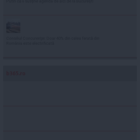
Putin că îi susţine agenda de aici de la Bucureşti
Consiliul Concurenţei: Doar 40% din calea ferată din
România este electrificată
b365.ro