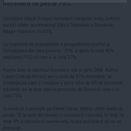
încredere de peste
70%
.
Auto
Sport
Următorul clasat în topul încrederii românilor este, potrivit
sursei citate, guvernatorul Băncii Naționale a României,
Handbal
Mugur Isărescu, cu 33%.
Box
Baschet
De explozia de popularitate a preşedintelui profită şi
formaţiunea din care provine - PNL a ajuns la cota 40%
Tenis
depăşind PSD-ul care e la cota 37%.
Alte sporturi
Life
Foarte bine la capitolul încredere stă și șefa DNA. Astfel,
Laura Codruţa Kovesi are o cotă de 51% încredere, iar
Funny
instituţia pe care o conduce a atins cifra de 69 de procente,
situându-se la doar câteva procente de Biserică care e la
Travel
cota 73%.
Stil de viata
În ceea ce o privește pe Elena Udrea, datele citate arată că
peste 70 la sută din români o consideră vinovată, în timp ce
doar 4% o consideră nevinovată, restul preferând să nu se
pronunţe.