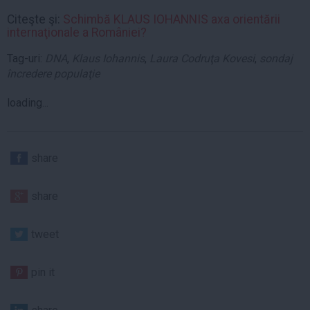
Citeşte şi:
Schimbă KLAUS IOHANNIS axa orientării
internaţionale a României?
Tag-uri:
DNA
,
Klaus Iohannis
,
Laura Codruţa Kovesi
,
sondaj
încredere populaţie
loading...
share
share
tweet
pin it