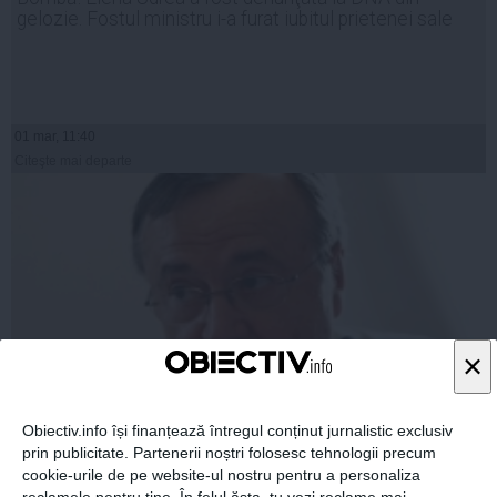
gelozie. Fostul ministru i-a furat iubitul prietenei sale
01 mar, 11:40
Citeşte mai departe
×
Obiectiv.info își finanțează întregul conținut jurnalistic exclusiv
prin publicitate. Partenerii noștri folosesc tehnologii precum
ION CRISTOIU, teorie INCENDIARĂ despre Laura
cookie-urile de pe website-ul nostru pentru a personaliza
Codruța Kovesi
reclamele pentru tine. În felul ăsta, tu vezi reclame mai