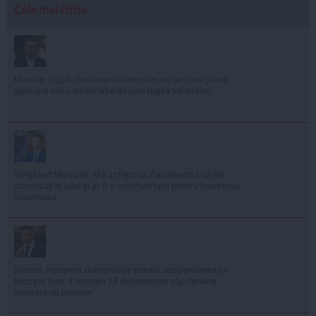
Cele mai citite
Manole: După plecarea din minister, nu am mai primit
aproape nicio informație despre legea salarizării
Siegfried Mureșan: Mă aștept ca Parlamentul să fie
convocat în iulie și ar fi o oportunitate pentru învestirea
Guvernului
Simion: Începem demersurile pentru suspendarea lui
Nicușor Dan; îl somăm să desemneze săptămâna
aceasta un premier