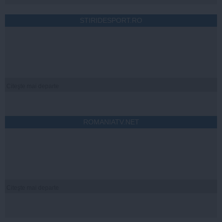
STIRIDESPORT.RO
Citeşte mai departe
ROMANIATV.NET
Citeşte mai departe