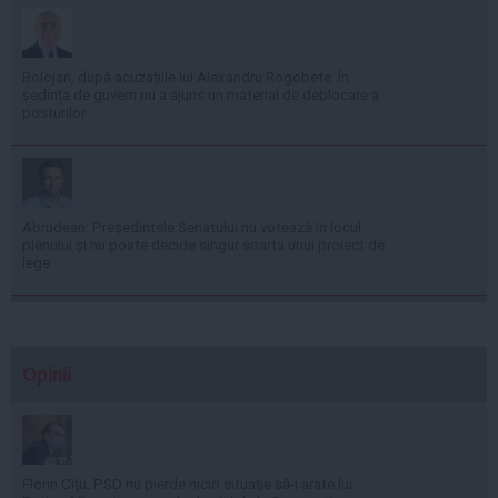
Bolojan, după acuzațiile lui Alexandru Rogobete: În
ședința de guvern nu a ajuns un material de deblocare a
posturilor
Abrudean: Președintele Senatului nu votează în locul
plenului și nu poate decide singur soarta unui proiect de
lege
Opinii
Florin Cîţu: PSD nu pierde nicio situaţie să-i arate lui