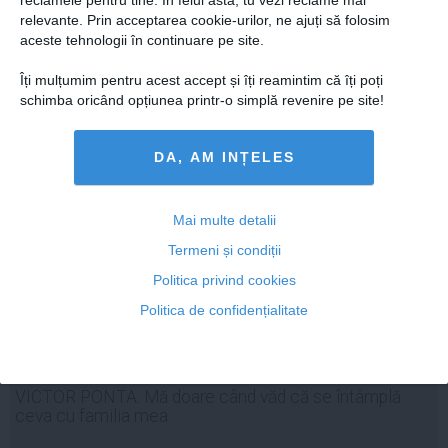
relevante. Prin acceptarea cookie-urilor, ne ajuți să folosim
aceste tehnologii în continuare pe site.
Îți mulțumim pentru acest accept și îți reamintim că îți poți
01 mar, 13:37
schimba oricând opțiunea printr-o simplă revenire pe site!
Citeşte mai departe
DA, AM INȚELES
Mai multe detalii
Termeni și condiții
Politica privind cookies
Politica de confidențialitate
VICTOR PONTA: Mă doare când văd că se întâmplă
ceva cu familia mea