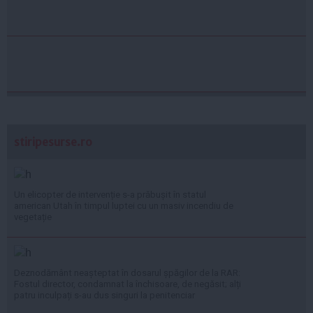
stiripesurse.ro
Un elicopter de intervenție s-a prăbușit în statul
american Utah în timpul luptei cu un masiv incendiu de
vegetație
Deznodământ neașteptat în dosarul șpăgilor de la RAR:
Fostul director, condamnat la închisoare, de negăsit; alți
patru inculpați s-au dus singuri la penitenciar