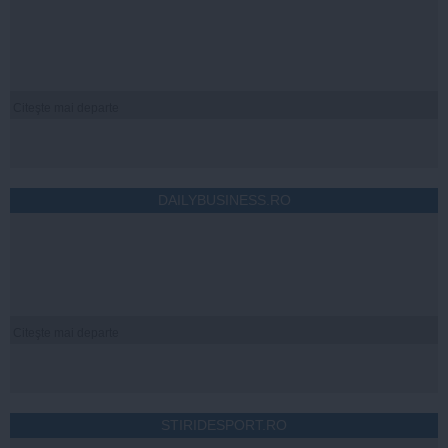
Citeşte mai departe
DAILYBUSINESS.RO
Citeşte mai departe
STIRIDESPORT.RO