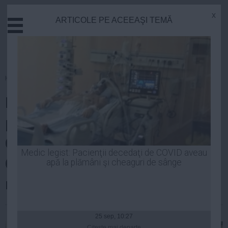
x
ARTICOLE PE ACEEAŞI TEMĂ
Actual
Economie
Justitie
Externe
Homepage
»
Politica
Educatie
Iohannis se încăpăţânează să
Sanatate
Stiinta
păstreze vie memoria lui
Tehnologie
Ceauşescu în viaţa românilor.
Cultura
Medic legist: Pacienţii decedaţi de COVID aveau
Gestul care a stârnit numeroase
apă la plămâni şi cheaguri de sânge
Mediu
Life
reacţii
Politica
| 26 ian, 09:33
Guvern
25 sep, 10:27
Citeşte mai departe