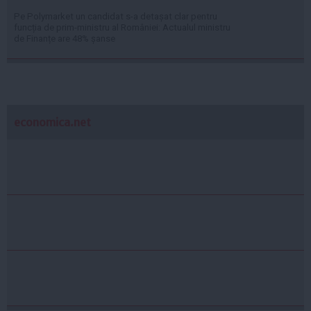
Pe Polymarket un candidat s-a detașat clar pentru
funcția de prim-ministru al României: Actualul ministru
de Finanțe are 48% șanse
economica.net