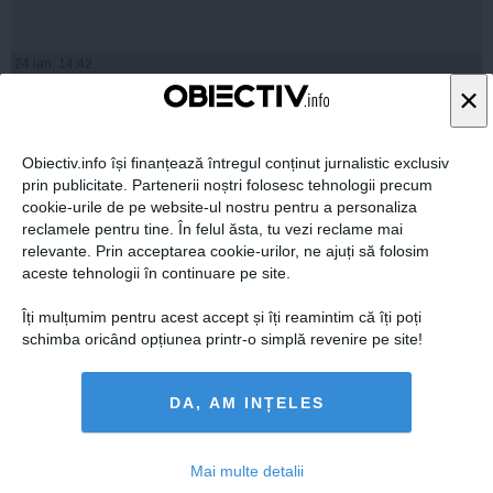
24 ian, 14:42
Citeşte mai departe
×
Obiectiv.info își finanțează întregul conținut jurnalistic exclusiv
prin publicitate. Partenerii noștri folosesc tehnologii precum
cookie-urile de pe website-ul nostru pentru a personaliza
reclamele pentru tine. În felul ăsta, tu vezi reclame mai
relevante. Prin acceptarea cookie-urilor, ne ajuți să folosim
aceste tehnologii în continuare pe site.
Îți mulțumim pentru acest accept și îți reamintim că îți poți
schimba oricând opțiunea printr-o simplă revenire pe site!
Klaus Iohannis vizitează luni depozitele de arhivă ale
CNSAS din Popeşti Leordeni
DA, AM INȚELES
Mai multe detalii