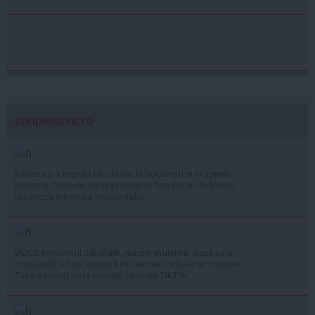
stiripesurse.ro
Situatia s-a împuțit rău de tot în București și în zonele
limitrofe: Oamenii ies la protest în fața Gărzii de Mediu,
din cauza mirosului insuportabil
VIDEO Ministerul Sănătății, reacție virulentă, după ce o
ambulanță a fost atacată de oameni cu bâte și topoare:
Totul a pornit de la mesaje false pe TikTok