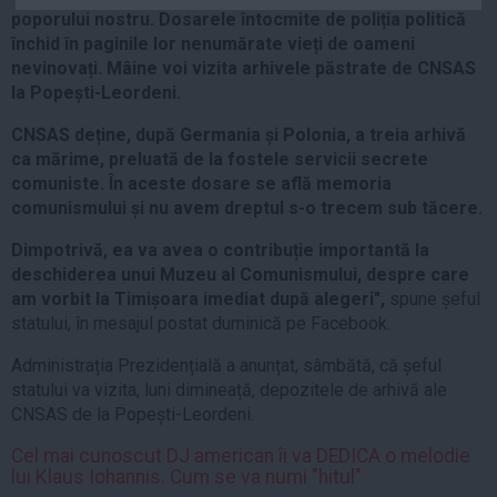
poporului nostru. Dosarele întocmite de poliția politică
Auto
închid în paginile lor nenumărate vieți de oameni
Sport
nevinovați. Mâine voi vizita arhivele păstrate de CNSAS
la Popești-Leordeni.
Handbal
Box
CNSAS deține, după Germania și Polonia, a treia arhivă
ca mărime, preluată de la fostele servicii secrete
Baschet
comuniste. În aceste dosare se află memoria
Tenis
comunismului și nu avem dreptul s-o trecem sub tăcere.
Alte sporturi
Dimpotrivă, ea va avea o contribuție importantă la
Life
deschiderea unui Muzeu al Comunismului, despre care
am vorbit la Timișoara imediat după alegeri",
spune șeful
Funny
statului, în mesajul postat duminică pe Facebook.
Travel
Administrația Prezidențială a anunțat, sâmbătă, că șeful
Stil de viata
statului va vizita, luni dimineață, depozitele de arhivă ale
CNSAS de la Popești-Leordeni.
Cel mai cunoscut DJ american îi va DEDICA o melodie
lui Klaus Iohannis. Cum se va numi "hitul"