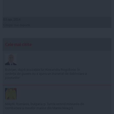
03 apr, 2014
Citeşte mai departe
Cele mai citite
Bolojan, după acuzațiile lui Alexandru Rogobete: În
ședința de guvern nu a ajuns un material de deblocare a
posturilor
MApN: România, Bulgaria și Turcia extind misiunile de
combatere a minelor marine din Marea Neagră