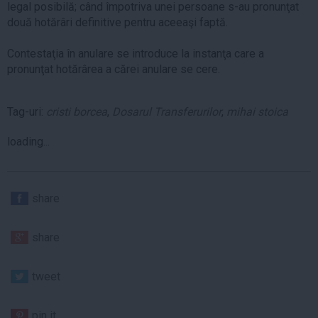
legal posibilă; când împotriva unei persoane s-au pronunţat
două hotărâri definitive pentru aceeaşi faptă.
Contestaţia în anulare se introduce la instanţa care a
pronunţat hotărârea a cărei anulare se cere.
Tag-uri:
cristi borcea
,
Dosarul Transferurilor
,
mihai stoica
loading...
share
share
tweet
pin it