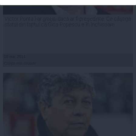
Victor Ponta l-ar graţia, dacă ar fi preşedinte: Ce câştigă
statul din faptul că Gica Popescu e în închisoare
10 mar, 2014
Citeşte mai departe