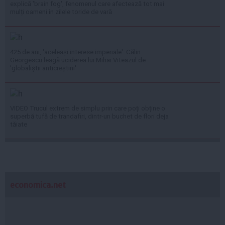
explică 'brain fog', fenomenul care afectează tot mai
mulți oameni în zilele toride de vară
425 de ani, 'aceleași interese imperiale': Călin
Georgescu leagă uciderea lui Mihai Viteazul de
'globaliștii anticreștini'
VIDEO Trucul extrem de simplu prin care poți obține o
superbă tufă de trandafiri, dintr-un buchet de flori deja
tăiate
economica.net