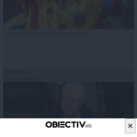
Merită Gică Popescu a doua şansă?
08 mar, 2014
Citeşte mai departe
×