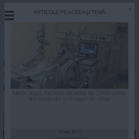
x
ARTICOLE PE ACEEAŞI TEMĂ
Actual
Economie
Justitie
Externe
Homepage
»
Justitie
Educatie
Mutare de ultimă oră a lui Mihai
Sanatate
Stiinta
Stoica şi Cristian Borcea în
Tehnologie
Dosarul Transferurilor
Cultura
Medic legist: Pacienţii decedaţi de COVID aveau
apă la plămâni şi cheaguri de sânge
Mediu
Laurentiu Panait
| 12 mar, 2014
Life
Politica
Guvern
25 sep, 10:27
Citeşte mai departe