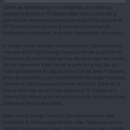
Auto
Curtea de Apel Bucureşti i-a condamnat, în 4 martie, pe
managerul general al FC Steaua Mihai Stoica la trei ani şi
Sport
şase luni de închisoare cu executare şi pe fostul acţionar al
Handbal
FC Dinamo Cristian Borcea la şase ani şi patru luni de
închisoare cu executare, în dosarul transferurilor de jucători.
Box
Baschet
În acelaşi dosar, instanţa i-a condamnat pe fostul acţionarul
Tenis
majoritar al FC Rapid George Copos la trei ani şi opt luni de
închisoare, pe fostul impresar Ioan Becali la şase ani şi patru
Alte sporturi
luni, pe impresarul Victor Becali la patru ani şi opt luni, pe
Life
fostul preşedintele al clubului Gloria Bistriţa Jean Pădureanu
la trei ani şi patru luni, pe fostul fotbalist Gheorghe Popescu,
Funny
candidat la şefia Federaţiei Române de Fotbal, la trei ani, o
Travel
lună şi zece zile, iar pe fostul acţionar al FC Dinamo şi U
Craiova Gigi Neţoiu la trei ani şi patru luni de închisoare, toate
Stil de viata
pedepsele fiind cu executare.
Mihai Stoica, George Copos şi Gheorghe Popescu sunt
încarceraţi la Penitenciarul Rahova, Jean Pădureanu este la
Spitalul Penitenciarului Jilava, Cristian Borcea, Ioan şi Victor