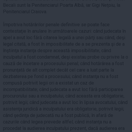
Becali sunt la Penitenciarul Poarta Albă, iar Gigi Neţoiu, la
Penitenciarul Craiova.
Împotriva hotărârilor penale definitive se poate face
contestaţie în anulare în următoarele cazuri: când judecata în
apel a avut loc fără citarea legală a unei părţi sau când, deşi
legal citată, a fost în imposibilitate de a se prezenta şi de a
înştiinţa instanţa despre această imposibilitate; când
inculpatul a fost condamnat, deşi existau probe cu privire la o
cauză de încetare a procesului penal; când hotărârea a fost
pronunţată de alt complet decât cel care a luat parte la
dezbaterea pe fond a procesului; când instanţa nu a fost
compusă potrivit legii ori a existat un caz de
incompatibilitate; când judecata a avut loc fără participarea
procurorului sau a inculpatului, când aceasta era obligatorie,
potrivit legii; când judecata a avut loc în lipsa avocatului, când
asistenţa juridică a inculpatului era obligatorie, potrivit legii;
când şedinţa de judecată nu a fost publică, în afară de
cazurile când legea prevede altfel; când instanţa nu a
procedat la audierea inculpatului prezent, dacă audierea era