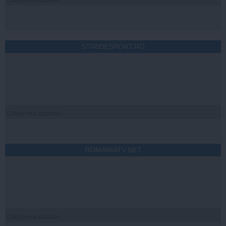
STIRIDESPORT.RO
Citeşte mai departe
ROMANIATV.NET
Citeşte mai departe