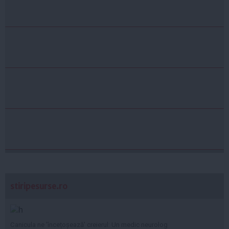
stiripesurse.ro
Canicula ne 'încețoșează' creierul: Un medic neurolog