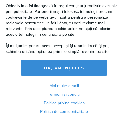
Obiectiv.info își finanțează întregul conținut jurnalistic exclusiv
prin publicitate. Partenerii noștri folosesc tehnologii precum
cookie-urile de pe website-ul nostru pentru a personaliza
Avocatul lui Jean Pădureanu va depune cerere de
reclamele pentru tine. În felul ăsta, tu vezi reclame mai
întrerupere a pedepsei pe motive medicale
relevante. Prin acceptarea cookie-urilor, ne ajuți să folosim
aceste tehnologii în continuare pe site.
Îți mulțumim pentru acest accept și îți reamintim că îți poți
schimba oricând opțiunea printr-o simplă revenire pe site!
10 mar, 2014
Citeşte mai departe
DA, AM INȚELES
Mai multe detalii
Termeni și condiții
Politica privind cookies
Politica de confidențialitate