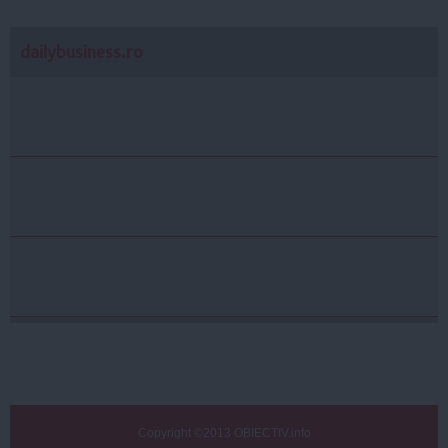
dailybusiness.ro
Copyright ©2013 OBIECTIV.info