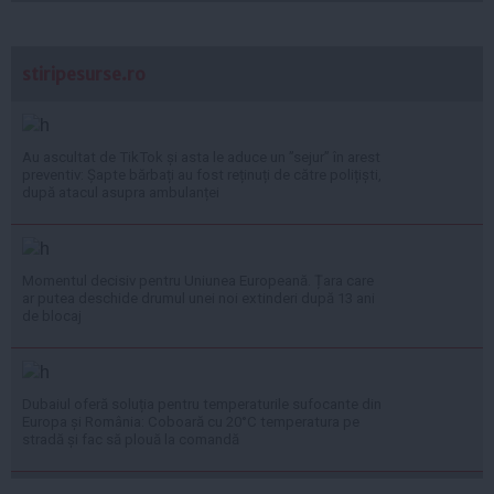
stiripesurse.ro
Au ascultat de TikTok și asta le aduce un ”sejur” în arest
preventiv: Șapte bărbați au fost reținuți de către polițiști,
după atacul asupra ambulanței
Momentul decisiv pentru Uniunea Europeană. Țara care
ar putea deschide drumul unei noi extinderi după 13 ani
de blocaj
Dubaiul oferă soluția pentru temperaturile sufocante din
Europa și România: Coboară cu 20°C temperatura pe
stradă și fac să plouă la comandă