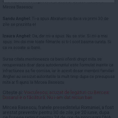
interceptarea se regaseste la dosarul Bercea Mondialu -
Auto
Mircea Basescu.
Sport
Sandu Anghel:
Ti-a spus Abraham ca daca va primi 30 de
Handbal
zile se prezinta el
Box
Izaura Anghel:
Da, dar mi-a spus: Nu se stie. Si mi-a mai
Baschet
spus: Imi dai mie toate filmarile si ti-l scot basma curata. Si
Tenis
ca va scoate si banii.
Alte sporturi
Sursa citata mentioneaza ca banii oferiti drept mita se
Life
recupereaza doar daca autodenuntul este formulat inainte ca
infractiunea sa fie comisa, iar in acest dosar membrii familiei
Funny
Anghel au sesizat autoritatile la mult timp dupa ce presupusa
Travel
mita ar fi ajuns la Mircea Basescu.
Stil de viata
Citește și:
Voiculescu, acuzat de legături cu Bercea:
Dosarul e o făcătură. Nu i-am dat niciun ban
Mircea Basescu, fratele presedintelui Romaniei, a fost
arestat preventiv pentru 30 de zile, pe 20 iunie, dupa
ce fusese retinut pentru 24 de ore de procurorii DNA,