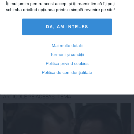
Îți mulțumim pentru acest accept și îți reamintim că îți poți
schimba oricând opțiunea printr-o simplă revenire pe site!
DA, AM INȚELES
Citeşte mai departe
Mai multe detalii
Termeni și condiții
COMENTARII
Politica privind cookies
ADAUGA UN
Politica de confidențialitate
COMENTARIU NOU
ARTICOLE PE ACEEAŞI TEMĂ