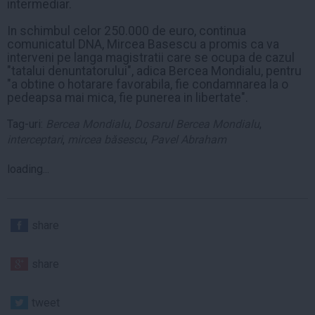
intermediar.
In schimbul celor 250.000 de euro, continua
comunicatul DNA, Mircea Basescu a promis ca va
interveni pe langa magistratii care se ocupa de cazul
"tatalui denuntatorului", adica Bercea Mondialu, pentru
"a obtine o hotarare favorabila, fie condamnarea la o
pedeapsa mai mica, fie punerea in libertate".
Tag-uri:
Bercea Mondialu
,
Dosarul Bercea Mondialu
,
interceptari
,
mircea băsescu
,
Pavel Abraham
loading...
share
share
tweet