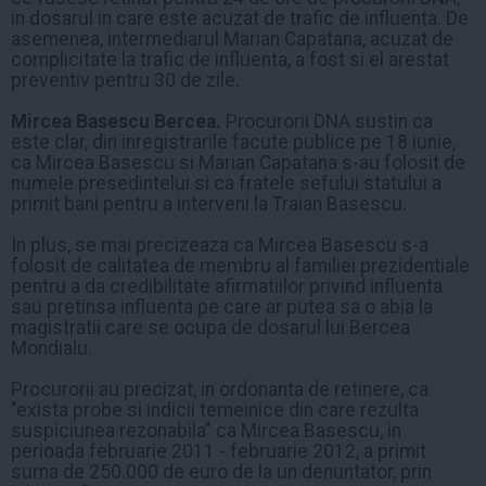
in dosarul in care este acuzat de trafic de influenta. De
asemenea, intermediarul Marian Capatana, acuzat de
complicitate la trafic de influenta, a fost si el arestat
preventiv pentru 30 de zile.
Mircea Basescu Bercea.
Procurorii DNA sustin ca
este clar, din inregistrarile facute publice pe 18 iunie,
ca Mircea Basescu si Marian Capatana s-au folosit de
numele presedintelui si ca fratele sefului statului a
primit bani pentru a interveni la Traian Basescu.
In plus, se mai precizeaza ca Mircea Basescu s-a
folosit de calitatea de membru al familiei prezidentiale
pentru a da credibilitate afirmatiilor privind influenta
sau pretinsa influenta pe care ar putea sa o abia la
magistratii care se ocupa de dosarul lui Bercea
Mondialu.
Procurorii au precizat, in ordonanta de retinere, ca
"exista probe si indicii temeinice din care rezulta
suspiciunea rezonabila" ca Mircea Basescu, in
perioada februarie 2011 - februarie 2012, a primit
suma de 250.000 de euro de la un denuntator, prin