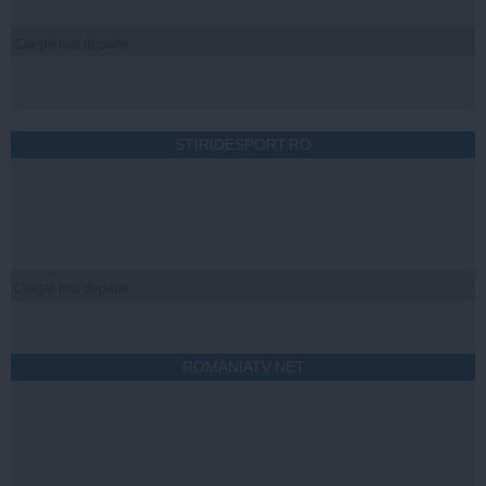
Citeşte mai departe
STIRIDESPORT.RO
Citeşte mai departe
ROMANIATV.NET