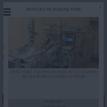
x
ARTICOLE PE ACEEAŞI TEMĂ
Actual
Economie
Justitie
Externe
Homepage
»
Justitie
Educatie
Noi interceptări în dosarul
Sanatate
Stiinta
Bercea-Mircea Băsescu:
Tehnologie
Abraham "a promis că va scoate
Cultura
Medic legist: Pacienţii decedaţi de COVID aveau
și bani"
apă la plămâni şi cheaguri de sânge
Mediu
Life
Robert Georgescu
| 05 iul, 2014
Politica
Guvern
25 sep, 10:27
Citeşte mai departe