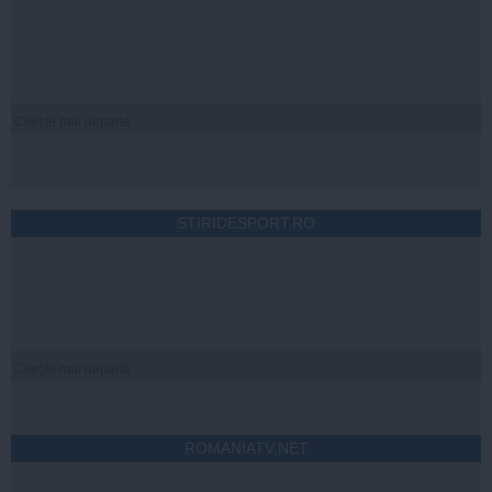
Citeşte mai departe
STIRIDESPORT.RO
Citeşte mai departe
ROMANIATV.NET