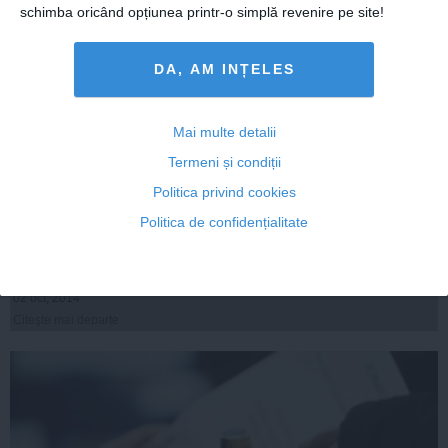
schimba oricând opțiunea printr-o simplă revenire pe site!
DA, AM INȚELES
Mai multe detalii
Termeni și condiții
Singurul candidat care-l poate învinge pe Victor Ponta
în turul II. O spune chiar prezidenţiabilul
Politica privind cookies
Politica de confidențialitate
02 oct, 2014
Citeşte mai departe