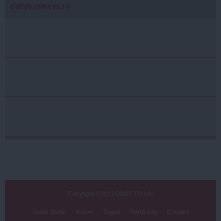
dailybusiness.ro
Copyright ©2013 OBIECTIV.info
Toate Ştirile
Autori
Taguri
Hartă site
Contact