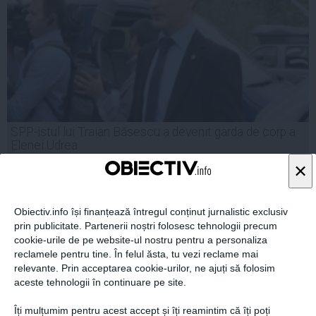
SPP-istul lui Traian Băsescu a devenit garda de corp a
Elenei Udrea
×
Obiectiv.info își finanțează întregul conținut jurnalistic exclusiv
02 oct, 2014
prin publicitate. Partenerii noștri folosesc tehnologii precum
Citeşte mai departe
cookie-urile de pe website-ul nostru pentru a personaliza
reclamele pentru tine. În felul ăsta, tu vezi reclame mai
relevante. Prin acceptarea cookie-urilor, ne ajuți să folosim
aceste tehnologii în continuare pe site.
Îți mulțumim pentru acest accept și îți reamintim că îți poți