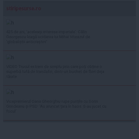
stiripesurse.ro
425 de ani, 'aceleași interese imperiale': Călin
Georgescu leagă uciderea lui Mihai Viteazul de
'globaliștii anticreștini'
VIDEO Trucul extrem de simplu prin care poți obține o
superbă tufă de trandafiri, dintr-un buchet de flori deja
tăiate
Vicepremierul Oana Gheorghiu rupe punțile cu Sorin
Grindeanu și PSD: 'Au aruncat țara în haos. S-au jucat cu
focul'