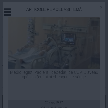
x
ARTICOLE PE ACEEAŞI TEMĂ
Actual
Economie
Justitie
Externe
Homepage
»
Politica
Educatie
Planurile măreţe ale
Sanatate
Stiinta
prezidenţiabilului Tăriceanu:
Tehnologie
Vreau ca România să ajungă a
Cultura
Medic legist: Pacienţii decedaţi de COVID aveau
şaptea putere a Europei
apă la plămâni şi cheaguri de sânge
Mediu
Life
| 03 oct, 2014
Politica
Guvern
25 sep, 10:27
Citeşte mai departe