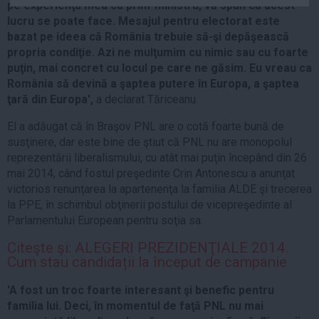
pe experienţa mea ca prim-ministru, vă spun că acest
Auto
lucru se poate face. Mesajul pentru electorat este
Sport
bazat pe ideea că România trebuie să-şi depăşească
propria condiţie. Azi ne mulţumim cu nimic sau cu foarte
Handbal
puţin, mai concret cu locul pe care ne găsim. Eu vreau ca
România să devină a şaptea putere în Europa, a şaptea
Box
ţară din Europa',
a declarat Tăriceanu.
Baschet
El a adăugat că în Braşov PNL are o cotă foarte bună de
Tenis
susţinere, dar este bine de ştiut că PNL nu are monopolul
Alte sporturi
reprezentării liberalismului, cu atât mai puţin începând din 26
Life
mai 2014, când fostul preşedinte Crin Antonescu a anunţat
victorios renunţarea la apartenenţa la familia ALDE şi trecerea
Funny
la PPE, în schimbul obţinerii postului de vicepreşedinte al
Travel
Parlamentului European pentru soţia sa.
Stil de viata
Citeşte şi: ALEGERI PREZIDENŢIALE 2014.
Cum stau candidații la început de campanie
'A fost un troc foarte interesant şi benefic pentru
familia lui. Deci, în momentul de faţă PNL nu mai