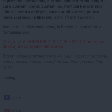
reprezintă liberalismul, a rămas numai o firmă. Singurii
care suntem liberali suntem noi, Partidul Reformator
Liberal, pentru cetăţenii care vor să voteze, pentru
ideile şi principiile liberale',
a mai afirmat Tăriceanu.
Acesta s-a întâlnit vineri seara, la Braşov, cu susţinători ai
formaţiunii sale.
Citeşte şi: ALEGERI PREZIDENŢIALE 2014. Cum se va
desfăşura campania electorală
Tag-uri:
alegeri prezidențiale 2014
,
Calin Popescu Tariceanu
,
calin popescu tariceanu candidat
,
candidati prezidentiale
2014
loading...
share
share