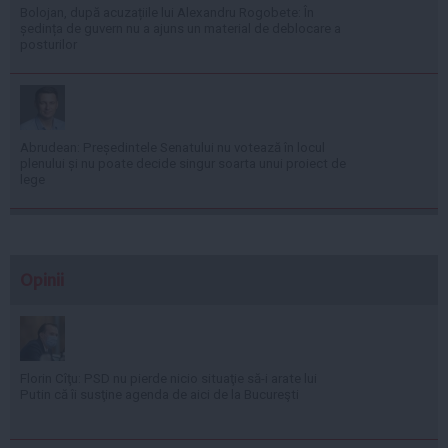
Bolojan, după acuzațiile lui Alexandru Rogobete: În
ședința de guvern nu a ajuns un material de deblocare a
posturilor
Abrudean: Președintele Senatului nu votează în locul
plenului și nu poate decide singur soarta unui proiect de
lege
Opinii
Florin Cîţu: PSD nu pierde nicio situaţie să-i arate lui
Putin că îi susţine agenda de aici de la Bucureşti