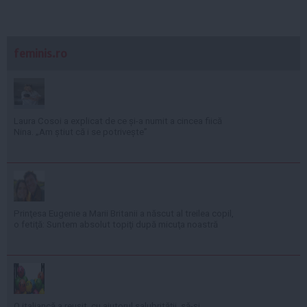
feminis.ro
Laura Cosoi a explicat de ce și-a numit a cincea fiică
Nina. „Am știut că i se potrivește”
Prinţesa Eugenie a Marii Britanii a născut al treilea copil,
o fetiţă: Suntem absolut topiţi după micuţa noastră
O italiancă a reuşit, cu ajutorul salubrităţii, să-şi