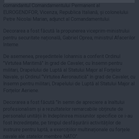
comandantul Comandamentului Permanent al
Auto
EUROGENDFOR, Vicenza, Republica Italiană, și colonelului
Sport
Petre Nicolai Marian, adjunct al Comandamentului.
Handbal
Decorarea a fost făcută la propunerea viceprim-ministrului
Box
pentru securitate națională, Gabriel Oprea, ministrul Afacerilor
Interne.
Baschet
Tenis
De asemenea, președintele Iohannis a conferit Ordinul
"Virtutea Maritimă" în grad de Cavaler, cu însemn pentru
Alte sporturi
militari, Drapelului de Luptă al Statului Major al Forțelor
Life
Navale, și Ordinul "Virtutea Aeronautică" în grad de Cavaler, cu
însemn pentru militari, Drapelului de Luptă al Statului Major al
Funny
Forțelor Aeriene.
Travel
Decorarea a fost făcută "în semn de apreciere a înaltului
Stil de viata
profesionalism și a rezultatelor remarcabile obținute de
personalul unității în îndeplinirea misiunilor specifice ce i-au
fost încredințate, pe timpul desfășurării activităților de
instruire pentru luptă, a exercițiilor multinaționale cu forțele
navale ale statelor membre NATO".