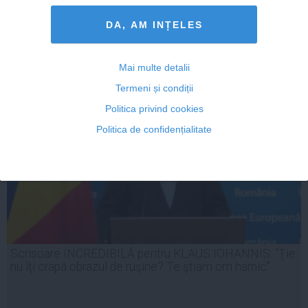
DA, AM INȚELES
29 iun, 09:48
Citeşte mai departe
Mai multe detalii
Termeni și condiții
Politica privind cookies
Politica de confidențialitate
Scrisoare INCREDIBILĂ pentru KLAUS IOHANNIS: "Ţie
nu îţi crapă obrazul de ruşine? Te ştiam om harnic"