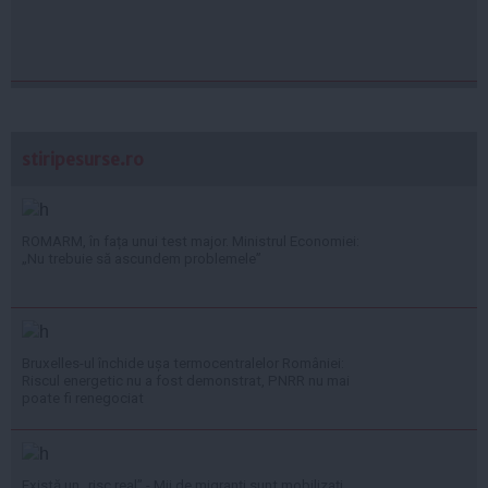
stiripesurse.ro
ROMARM, în fața unui test major. Ministrul Economiei:
„Nu trebuie să ascundem problemele”
Bruxelles-ul închide ușa termocentralelor României:
Riscul energetic nu a fost demonstrat, PNRR nu mai
poate fi renegociat
Există un „risc real” - Mii de migranți sunt mobilizați