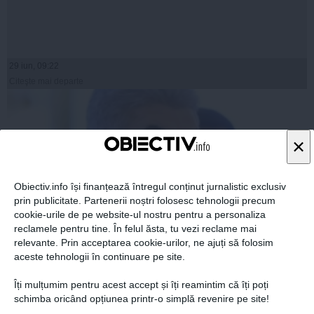
29 iun, 09:22
Citeşte mai departe
×
Obiectiv.info își finanțează întregul conținut jurnalistic exclusiv
prin publicitate. Partenerii noștri folosesc tehnologii precum
cookie-urile de pe website-ul nostru pentru a personaliza
reclamele pentru tine. În felul ăsta, tu vezi reclame mai
relevante. Prin acceptarea cookie-urilor, ne ajuți să folosim
aceste tehnologii în continuare pe site.
Gabriel Oprea, despre numirea lui MRU la șefia SIE: Nu
ne retragem cuvântul
Îți mulțumim pentru acest accept și îți reamintim că îți poți
schimba oricând opțiunea printr-o simplă revenire pe site!