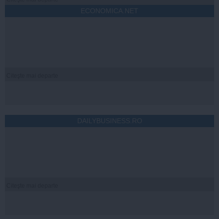
ECONOMICA.NET
Citeşte mai departe
DAILYBUSINESS.RO
Citeşte mai departe