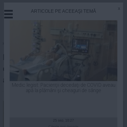
x
ARTICOLE PE ACEEAŞI TEMĂ
Actual
Economie
Justitie
Externe
Homepage
»
Politica
Educatie
Președintele Iohannis i-a
Sanatate
Stiinta
decorat pe comandantul și
Tehnologie
adjunctul EUROGENDFOR
Cultura
Medic legist: Pacienţii decedaţi de COVID aveau
apă la plămâni şi cheaguri de sânge
Mediu
Laurentiu Panait
| 30 iun, 16:37
Life
Politica
Guvern
25 sep, 10:27
Citeşte mai departe