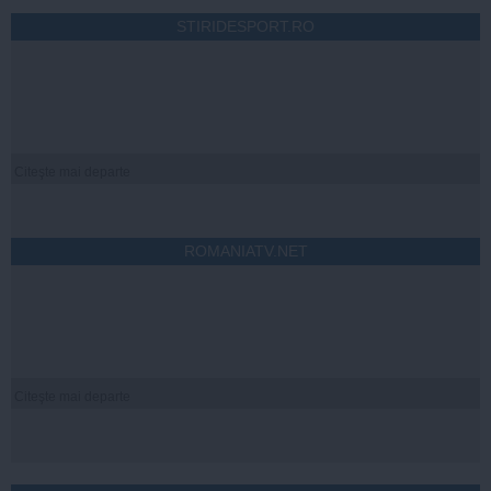
STIRIDESPORT.RO
Citeşte mai departe
ROMANIATV.NET
Citeşte mai departe