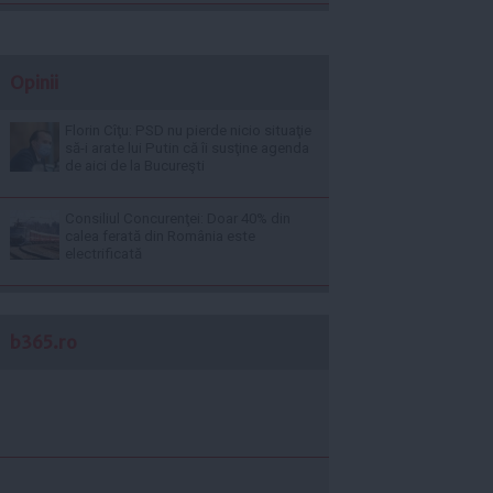
Opinii
Florin Cîţu: PSD nu pierde nicio situaţie
să-i arate lui Putin că îi susţine agenda
de aici de la Bucureşti
Consiliul Concurenţei: Doar 40% din
calea ferată din România este
electrificată
b365.ro