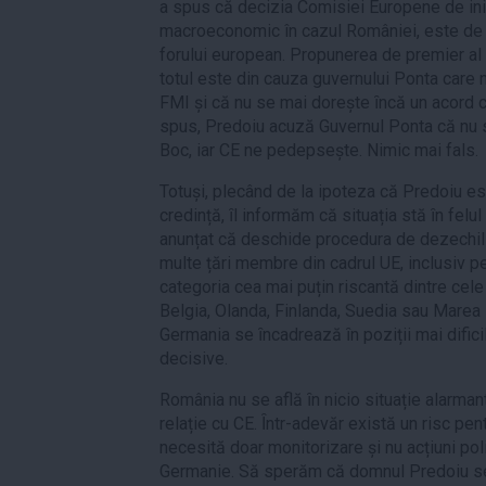
a spus că decizia Comisiei Europene de iniţ
macroeconomic în cazul României, este de f
forului european. Propunerea de premier al
totul este din cauza guvernului Ponta care n
FMI și că nu se mai dorește ȋncă un acord cu 
spus, Predoiu acuză Guvernul Ponta că nu s
Boc, iar CE ne pedepsește. Nimic mai fals.
Totuși, plecând de la ipoteza că Predoiu es
credință, ȋl informăm că situația stă ȋn fel
anunțat că deschide procedura de dezechi
multe țări membre din cadrul UE, inclusiv p
categoria cea mai puțin riscantă dintre cele 
Belgia, Olanda, Finlanda, Suedia sau Marea B
Germania se ȋncadrează ȋn poziții mai dificil
decisive.
România nu se află ȋn nicio situație alarmantă
relație cu CE. Ȋntr-adevăr există un risc pent
necesită doar monitorizare și nu acțiuni pol
Germanie. Să sperăm că domnul Predoiu se 