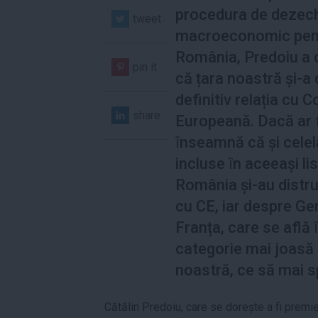
procedura de dezech
tweet
macroeconomic pen
România, Predoiu a 
pin it
că țara noastră și-a 
definitiv relația cu 
share
Europeană. Dacă ar f
ȋnseamnă că și celela
incluse ȋn aceeași li
România și-au distru
cu CE, iar despre Ge
Franța, care se află 
categorie mai joasă 
noastră, ce să mai
Cătălin Predoiu, care se dorește a fi premier