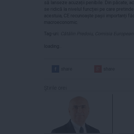
să lanseze acuzații penibile. Din păcate, a
se ridică la nivelul funcției pe care pretind
acestuia, CE recunoaște pașii importanți făc
macroeconomic.
Tag-uri:
Cătălin Predoiu
,
Comisia European
loading...
share
share
Ştirile orei