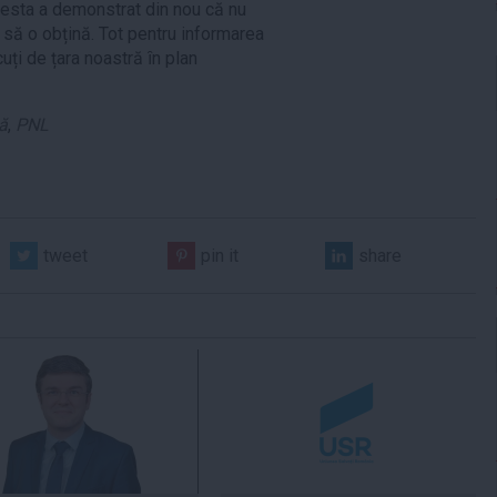
cesta a demonstrat din nou că nu
e să o obțină. Tot pentru informarea
uți de țara noastră ȋn plan
ă
,
PNL
tweet
pin it
share