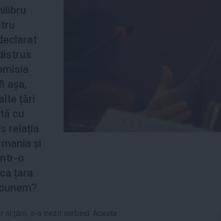
ilibru
tru
declarat
distrus
Comisia
i așa,
lte țări
stă cu
s relația
rmania și
ȋntr-o
ca țara
 spunem?
 al țării, s-a trezit vorbind. Acesta