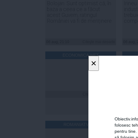
Bolojan: Sunt optimist că, în
Irineu
baza a ceea ce a făcut
indust
acest Guvern, ratingul
trebui
României va fi de menținere
compe
06 aug, 21:10
Citeşte mai departe
06 aug, 
ECONOMICA.NET
×
Citeşte mai departe
Obiectiv.info
ROMANIATV.NET
folosesc te
pentru tine.
să folosim a