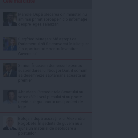
Cele mai citite
Manole: După plecarea din minister, nu
am mai primit aproape nicio informație
despre legea salarizării
Siegfried Mureșan: Mă aștept ca
Parlamentul să fie convocat în iulie și ar
fi o oportunitate pentru învestirea
Guvernului
Simion: Începem demersurile pentru
suspendarea lui Nicușor Dan; îl somăm
să desemneze săptămâna aceasta un
premier
Abrudean: Președintele Senatului nu
votează în locul plenului și nu poate
decide singur soarta unui proiect de
lege
Bolojan, după acuzațiile lui Alexandru
Rogobete: În ședința de guvern nu a
ajuns un material de deblocare a
posturilor