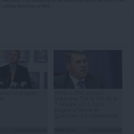
-E PREA MULT--si inseamna ca am devenit un popor de IDIOTI--Ma
-l plimba Mmonica cu M10 .
sează un program
Predoiu: PNL vizează
al
reducerea TVA la 19% de la
1 ianuarie 2016, dacă
programul liberal de
guvernare va fi implementat
9
Citeşte mai departe
28 feb, 15:51
Citeşte mai departe