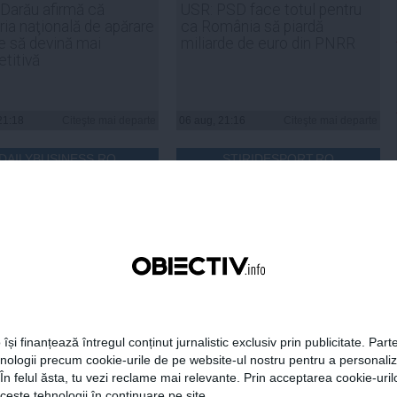
 Darău afirmă că
USR: PSD face totul pentru
ria naţională de apărare
ca România să piardă
e să devină mai
miliarde de euro din PNRR
titivă
21:18
Citeşte mai departe
06 aug, 21:16
Citeşte mai departe
DAILYBUSINESS.RO
STIRIDESPORT.RO
Citeşte mai departe
Citeşte mai departe
 își finanțează întregul conținut jurnalistic exclusiv prin publicitate. Parte
FEMINIS.RO
hnologii precum cookie-urile de pe website-ul nostru pentru a personali
 În felul ăsta, tu vezi reclame mai relevante. Prin acceptarea cookie-urilo
ceste tehnologii în continuare pe site.