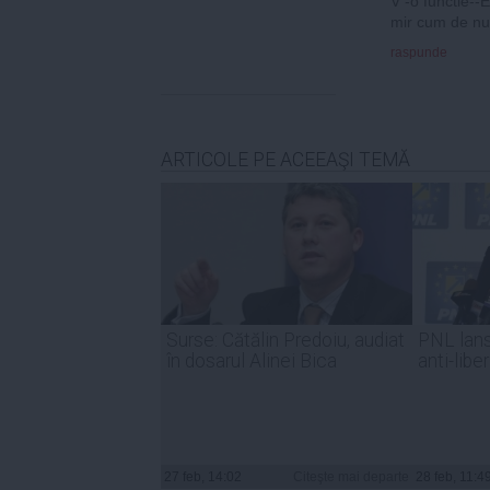
V -o functie-
mir cum de nu
raspunde
ARTICOLE PE ACEEAŞI TEMĂ
Surse: Cătălin Predoiu, audiat
PNL lan
în dosarul Alinei Bica
anti-liber
27 feb, 14:02
Citeşte mai departe
28 feb, 11:4