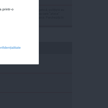
a printr-o
În plină criză energetică, polițiștii au
descins la gruparea care "ataca"
parcurile fotovoltaice. Percheziții în
patru localități
economica.net
nfidențialitate