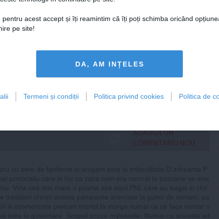
 pentru acest accept și îți reamintim că îți poți schimba oricând opțiune
ire pe site!
 Ristei, reacție după ce
 pus la zid în mediul
: „Am răspuns cu o
DA, AM INȚELES
tică”
lii
Termeni și condiții
Politica privind cookies
Politica de co
Citeşte mai departe
ADAUGA UN
COMENTARIU NOU
stru cu aere de fanfaron si arogant pina la imbecilitate.O zdreanta P
inal portocaliu care in loc sa zaca cum era normal la puscarie se vise
tru. Vina cea mai mare o poarta asa zisul PNL care au bagat in chil
i de tradatori cretini aceste panarame aruncate la gunoi de romani, pa
lii si cosmetizate precum mortul la morga numai ca sa faca numar s
i sa intre la guvernare. Scopul scuza mijloacele. Numai ca aceasta ad