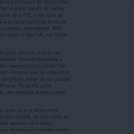
iere a procedurii de dezechilibru
apt o primă ripostă din partea
 celor de la PNL a mai spus că
u a acceptat condițiile dorite de
creditorii internaționali. Atfel
tă drepți ȋn fața FMI, cum făcea
te prost informat și nu de rea
ul următor: Comisia Europeană a
libru macroeconomic pentru mai
entru România, care se situează ȋn
identificate, alături de țări precum
ritanie. Pe de altă parte,
e, care necesită acțiuni politice
 și nici nu și-a distrus nicio
ru țara noastră, dar unul minor, ce
itice decisive ca ȋn cadrul
va informa mult mai bine ȋnainte