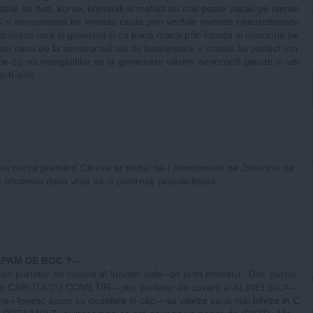
bile de hoti, kurve, kriminali si mafioti nu mai poate pacali pe nimen
eul si nerusinarea lor imensa cauta prin vechile metode ceausistosecu
tabilizeze tara si guvernul si sa puna mana prin frauda si minciuna pe
tat ceva de la nenorocitul ala de bashinescu e scoala lui perfect vizi
ie cu voi nelegiuitilor nu la guvernare viermii nenorociti plecati in latr
-ti iesit.
oia parca premier! Cineva ar trebui sa-l atentioneze pe Johannis sa
e altcineva daca vrea sa-si pastreze popularitatea...
APAM DE BOC ?--
un purtator de cuvant al functiei sale--de prim ministru . Dar, purtat
 din CARUTA CU COVILTIR---pus purtator de cuvant al ALINEI BICA--
are-i lovesc acum cu posetele in cap---sa viseze sa-si mai bifeze in C