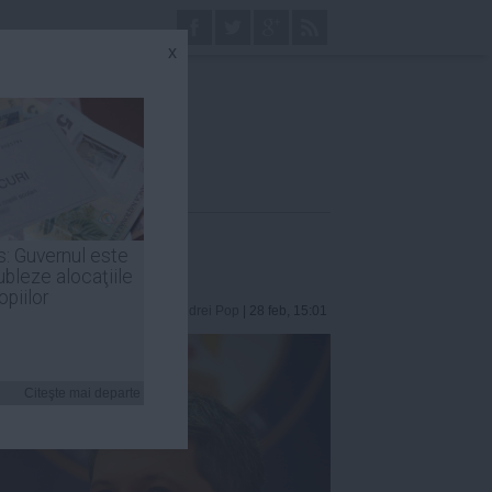
x
s: Guvernul este
ubleze alocaţiile
opiilor
Andrei Pop
| 28 feb, 15:01
Citeşte mai departe