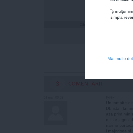
Îți mulțumim
simplă reven
Citeşte mai departe
Florin
a fost
online
statis
Mai multe deta
3
COMENTARII
tyrex
01 mar, 00:32
Un tampit sini
DL-ista , krim
aza prim minis
otii lor jegos
narme portoca
i majoritate s