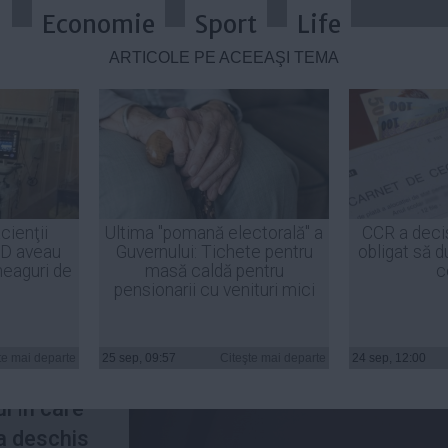
a
Economie
Sport
Life
ARTICOLE PE ACEEAŞI TEMĂ
rbind
cienţii
Ultima "pomană electorală" a
CCR a deci
ID aveau
Guvernului: Tichete pentru
obligat să d
heaguri de
masă caldă pentru
c
pensionarii cu venituri mici
ublică ori
te mai departe
25 sep, 09:57
Citeşte mai departe
24 sep, 12:00
 ce
l ȋn care
a deschis