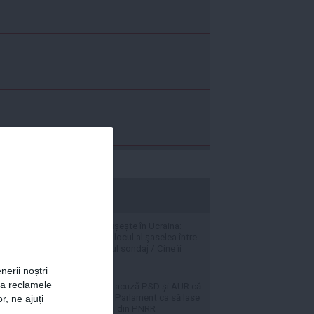
stiripesurse.ro
Zelenski se prăbușește în Ucraina:
președintele e pe locul al şaselea între
liderii ţării în ultimul sondaj / Cine îi
„suflă în ceafă”
nerii noștri
za reclamele
VIDEO Ilie Bolojan acuză PSD și AUR că
au făcut alianță în Parlament ca să lase
r, ne ajuți
România fără bani din PNRR