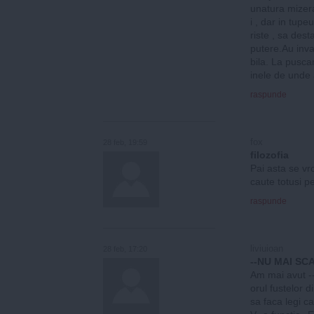
unatura mizera
i , dar in tup
riste , sa des
putere.Au inva
bila. La puscar
inele de unde a
raspunde
fox
28 feb, 19:59
filozofia
Pai asta se vr
caute totusi p
raspunde
liviuioan
28 feb, 17:20
--NU MAI SC
Am mai avut --
orul fustelor
sa faca legi c