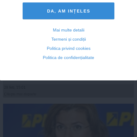
DA, AM INȚELES
Mai multe detalii
Termeni și condiții
Politica privind cookies
Predoiu se trezește vorbind
Politica de confidențialitate
28 feb, 15:01
Citeşte mai departe