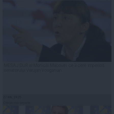
MESAJ DUR al Monicăi Macovei: ce îi cere imperios
senatorului Varujan Vosganian
27 feb, 19:25
Citeşte mai departe