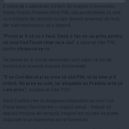
Auto
E vorba de o adevărată lovitură de imagine a Guvernului
Ponta. Practic Puterea oferă PNL-ului posibilitatea să vină
Sport
cu o moțiune de cenzură cu care liberalii amenință de mult,
dar sunt neputincioși să o depună.
Handbal
Box
"Proști ar fi să nu o facă. Dacă o fac ne-au prins pentru
că noul Cod Fiscal chiar nu e rău"
, a spus un lider PNL
Baschet
pentru
stiripesurse.ro.
Tenis
De partea lor și social-democrații sunt siguri că vor da
Alte sporturi
lovitura prin această mișcare îndrăzneață:
Life
”E un Cod liberal și aș vrea să văd PNL-ul că vine și îl
Funny
critică. Nu prea au cum, iar alegațiile lui Predoiu artă că
Travel
i-am prins.”
, susține un lider PSD.
Stil de viata
Dacă Coaliția vine cu angajarea răspunderii pe noul Cod
Fiscal atunci Opoziția are o singură șansă - trebuie să
depună moțiune de cenzură, singurul act cu care se poate
răspunde la un asemenea act al Guvernului.