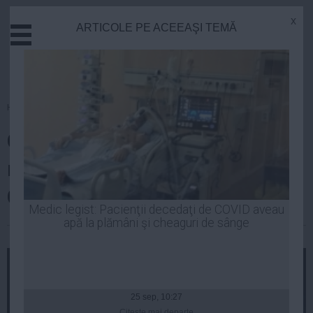
x
ARTICOLE PE ACEEAŞI TEMĂ
Actual
Economie
Justitie
Externe
Homepage
»
Actual
Educatie
Coaliția a decis angajarea
Sanatate
Stiinta
răspunderii Guvernului pe noul
Tehnologie
Cod Fiscal
Cultura
Medic legist: Pacienţii decedaţi de COVID aveau
apă la plămâni şi cheaguri de sânge
Mediu
Robert Georgescu
| 03 mar, 08:20
Life
Politica
Guvern
25 sep, 10:27
Citeşte mai departe