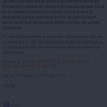
La cum stau taberele în acest moment în Parlamentul
României o moțiune de cenzură ar eșua lamentabil. Dacă
nu se depune moțiune de cenzură e ca și cum ar fi
abandonat lupta și sunt de acord cu un Cod Fiscal pe
care l-au criticat aiurea doar pentru că vine din partea
Guvernului.
Evident că președintele ar putea cere reexaminarea legii sau
o contestația la CCR, dar este puțin probabil să o facă pentru
că astfel ar accentua și mai mult slăbiciunea formațiunii din
care a plecat.
Citeşte şi:
TRAIAN BĂSESCU: Activitate intensă,
strategie anti-PSD şi anti-PNL
Tag-uri:
cod fiscal
,
noul cod fiscal
,
PNL
loading...
share