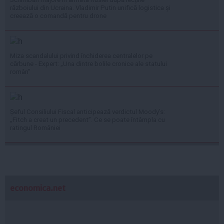
războiului din Ucraina. Vladimir Putin unifică logistica și
creează o comandă pentru drone
Miza scandalului privind închiderea centralelor pe
cărbune - Expert: „Una dintre bolile cronice ale statului
român”
Șeful Consiliului Fiscal anticipează verdictul Moody’s:
„Fitch a creat un precedent”. Ce se poate întâmpla cu
ratingul României
economica.net