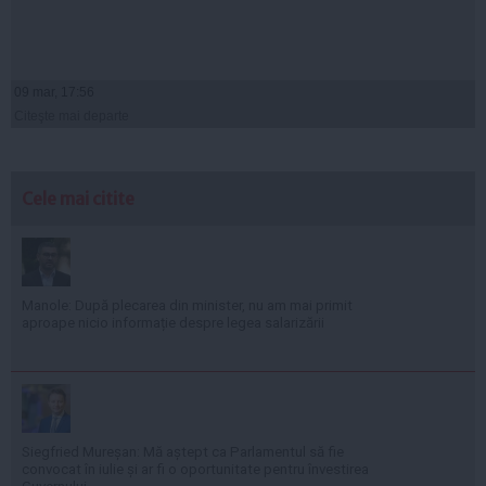
09 mar, 17:56
Citeşte mai departe
Cele mai citite
Manole: După plecarea din minister, nu am mai primit
aproape nicio informație despre legea salarizării
Siegfried Mureșan: Mă aștept ca Parlamentul să fie
convocat în iulie și ar fi o oportunitate pentru învestirea