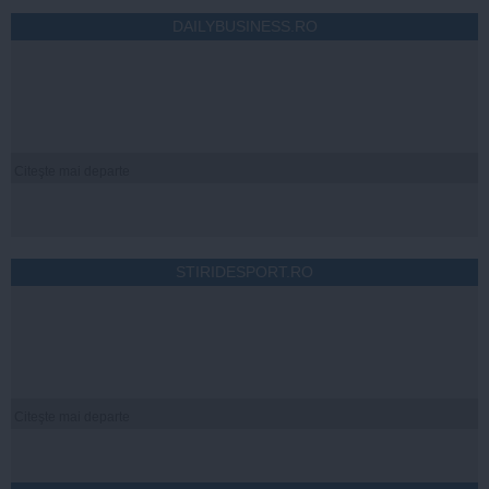
DAILYBUSINESS.RO
Citeşte mai departe
STIRIDESPORT.RO
Citeşte mai departe