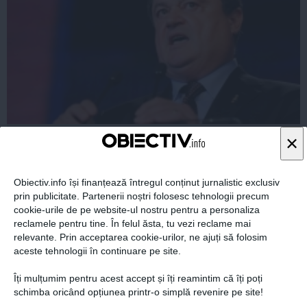
Vasile Blaga: Programul de guvernare al PNL va sta la
×
baza parteneriatului cu președintele Iohannis
Obiectiv.info își finanțează întregul conținut jurnalistic exclusiv
prin publicitate. Partenerii noștri folosesc tehnologii precum
cookie-urile de pe website-ul nostru pentru a personaliza
28 feb, 14:32
reclamele pentru tine. În felul ăsta, tu vezi reclame mai
Citeşte mai departe
relevante. Prin acceptarea cookie-urilor, ne ajuți să folosim
aceste tehnologii în continuare pe site.
Îți mulțumim pentru acest accept și îți reamintim că îți poți
schimba oricând opțiunea printr-o simplă revenire pe site!