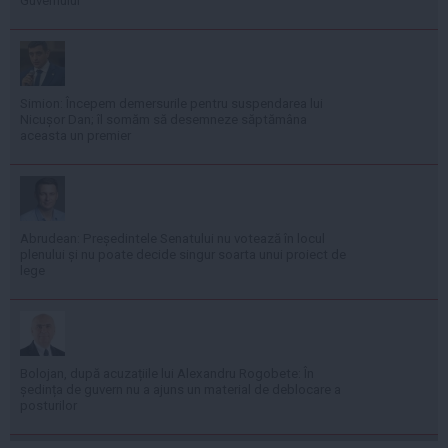
Guvernului
Simion: Începem demersurile pentru suspendarea lui
Nicușor Dan; îl somăm să desemneze săptămâna
aceasta un premier
Abrudean: Președintele Senatului nu votează în locul
plenului și nu poate decide singur soarta unui proiect de
lege
Bolojan, după acuzațiile lui Alexandru Rogobete: În
ședința de guvern nu a ajuns un material de deblocare a
posturilor