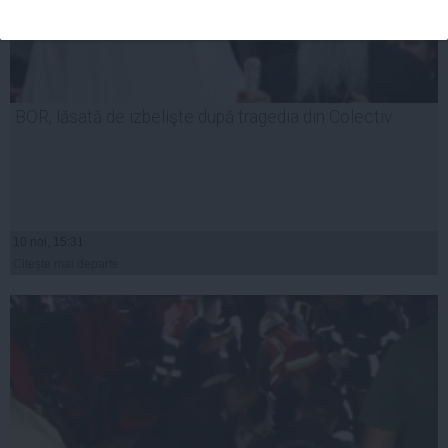
BOR, lăsată de izbelişte după tragedia din Colectiv
10 noi, 15:31
Citeşte mai departe