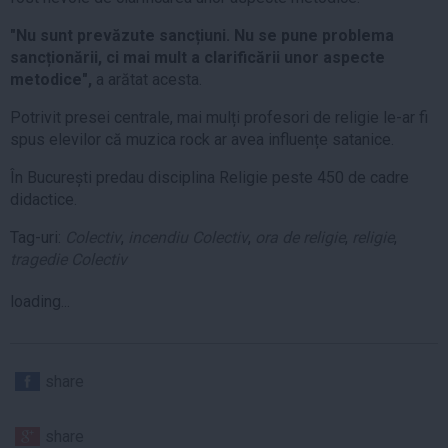
"Nu sunt prevăzute sancțiuni. Nu se pune problema
sancționării, ci mai mult a clarificării unor aspecte
metodice",
a arătat acesta.
Potrivit presei centrale, mai mulți profesori de religie le-ar fi
spus elevilor că muzica rock ar avea influențe satanice.
În București predau disciplina Religie peste 450 de cadre
didactice.
Tag-uri:
Colectiv
,
incendiu Colectiv
,
ora de religie
,
religie
,
tragedie Colectiv
loading...
share
share