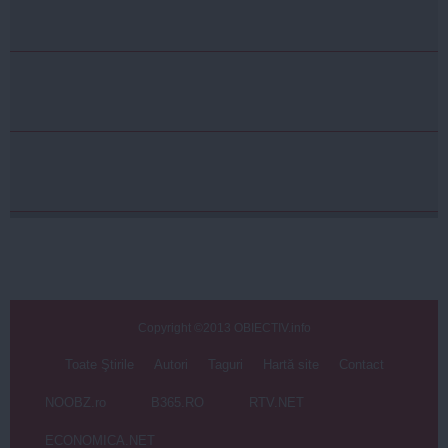
Copyright ©2013 OBIECTIV.info
Toate Ştirile
Autori
Taguri
Hartă site
Contact
NOOBZ.ro
B365.RO
RTV.NET
ECONOMICA.NET