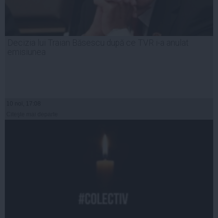
Decizia lui Traian Băsescu după ce TVR i-a anulat
emisiunea
10 noi, 17:08
Citeşte mai departe