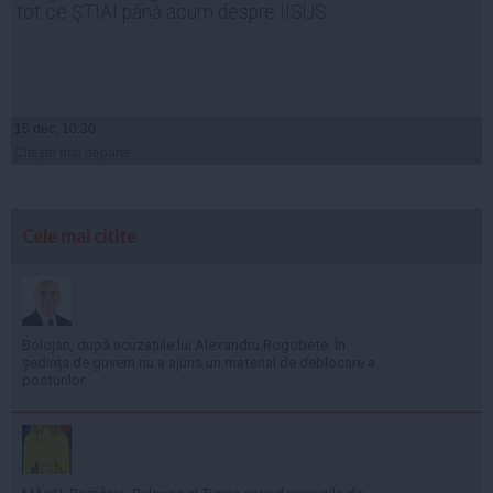
tot ce ŞTIAI până acum despre IISUS
15 dec, 10:30
Citeşte mai departe
Cele mai citite
Bolojan, după acuzațiile lui Alexandru Rogobete: În
ședința de guvern nu a ajuns un material de deblocare a
posturilor