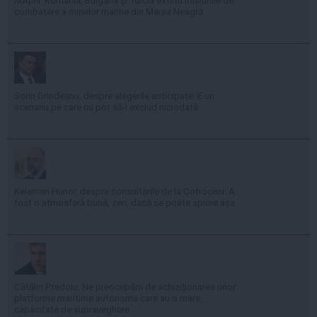
MApN: România, Bulgaria și Turcia extind misiunile de
combatere a minelor marine din Marea Neagră
Sorin Grindeanu, despre alegerile anticipate: E un
scenariu pe care nu pot să-l exclud niciodată
Kelemen Hunor, despre consultările de la Cotroceni: A
fost o atmosferă bună, zen, dacă se poate spune așa
Cătălin Predoiu: Ne preocupăm de achiziționarea unor
platforme maritime autonome care au o mare
capacitate de supraveghere