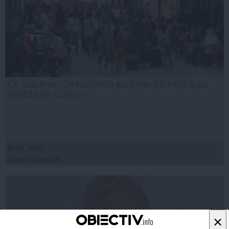
Ce cluburi din Centrul Vechi au rămas ÎNCHISE după
tragedia din Colectiv
10 noi, 15:00
Citeşte mai departe
×