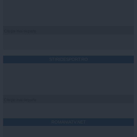
Citeşte mai departe
STIRIDESPORT.RO
Citeşte mai departe
ROMANIATV.NET