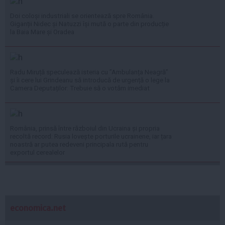
Doi coloși industriali se orientează spre România.
Giganții Nidec și Natuzzi își mută o parte din producție
la Baia Mare și Oradea
Radu Miruță speculează isteria cu ”Ambulanța Neagră”
și îi cere lui Grindeanu să introducă de urgență o lege la
Camera Deputaților: Trebuie să o votăm imediat
România, prinsă între războiul din Ucraina și propria
recoltă record: Rusia lovește porturile ucrainene, iar țara
noastră ar putea redeveni principala rută pentru
exportul cerealelor
economica.net