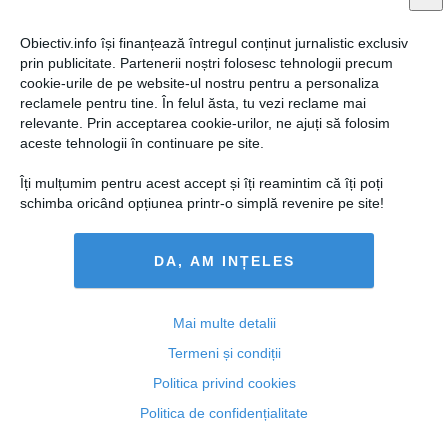
Obiectiv.info își finanțează întregul conținut jurnalistic exclusiv
prin publicitate. Partenerii noștri folosesc tehnologii precum
cookie-urile de pe website-ul nostru pentru a personaliza
reclamele pentru tine. În felul ăsta, tu vezi reclame mai
relevante. Prin acceptarea cookie-urilor, ne ajuți să folosim
aceste tehnologii în continuare pe site.
Hans Klemm: În această perioadă de tranziție SUA vor
rămâne un puternic prieten, aliat și partener al României
Îți mulțumim pentru acest accept și îți reamintim că îți poți
schimba oricând opțiunea printr-o simplă revenire pe site!
DA, AM INȚELES
10 noi, 15:06
Citeşte mai departe
Mai multe detalii
Termeni și condiții
Politica privind cookies
Politica de confidențialitate