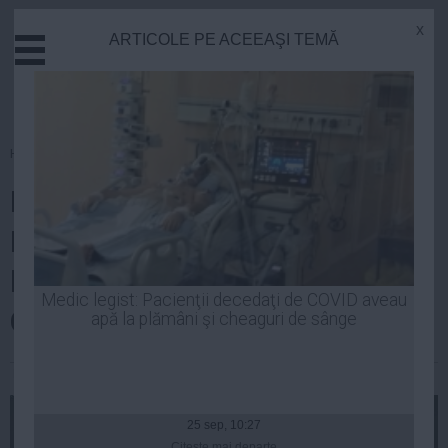
x
ARTICOLE PE ACEEAŞI TEMĂ
Actual
Economie
Justitie
Externe
Homepage
»
Cultura
Educatie
Profesorii de religie din
Sanatate
Stiinta
Bucureşti s-au întâlnit să
Tehnologie
lămurească lucrurile în cazul
Cultura
Medic legist: Pacienţii decedaţi de COVID aveau
COLECTIV
apă la plămâni şi cheaguri de sânge
Mediu
Life
Laurentiu Panait
| 11 noi, 15:11
Politica
Guvern
25 sep, 10:27
Citeşte mai departe