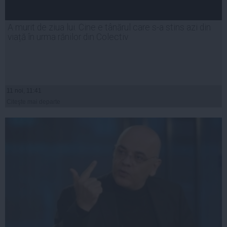
A murit de ziua lui. Cine e tânărul care s-a stins azi din
viață în urma rănilor din Colectiv
11 noi, 11:41
Citeşte mai departe