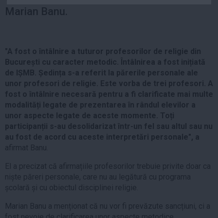
Auto
Marian Banu.
Sport
Handbal
"A fost o întâlnire a tuturor profesorilor de religie din
Box
București cu caracter metodic. Întâlnirea a fost inițiată
Baschet
de IȘMB. Ședința s-a referit la părerile personale ale
unor profesori de religie. Este vorba de trei profesori. A
Tenis
fost o întâlnire necesară pentru a fi clarificate mai multe
Alte sporturi
modalități legate de prezentarea în rândul elevilor a
Life
unor aspecte legate de aceste momente. Toți
participanții s-au desolidarizat într-un fel sau altul sau nu
Funny
au fost de acord cu aceste interpretări personale", a
afirmat Banu.
Travel
Stil de viata
El a precizat că afirmațiile profesorilor trebuie privite doar ca
niște păreri personale, care nu au legătură cu programa
școlară și cu obiectul disciplinei religie.
Marian Banu a menționat că nu vor fi prevăzute sancțiuni, ci a
fost nevoie de clarificarea unor aspecte metodice.