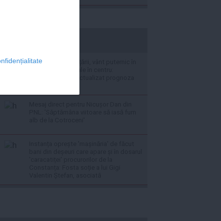
stiripesurse.ro
nfidențialitate
Caniculă în sudul țării, vânt puternic în
est și ploi torențiale în centru:
meteorologii au actualizat prognoza
de vreme
Mesaj direct pentru Nicușor Dan din
PNL: 'Săptămâna viitoare să iasă fum
alb de la Cotroceni'
Instanța oprește 'mașinăria' de făcut
bani din deșeuri care apare și în dosarul
'caracatiței' procurorilor de la
Constanța: Fosta soție a lui Gigi
Valentin Ștefan, asociată