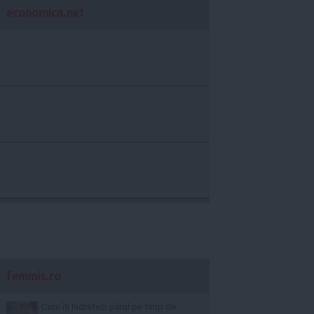
economica.net
feminis.ro
Cum îți hidratezi părul pe timp de