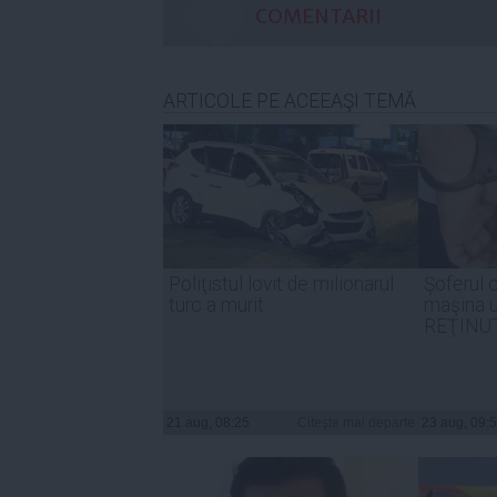
COMENTARII
ARTICOLE PE ACEEAŞI TEMĂ
Poliţistul lovit de milionarul
Şoferul c
turc a murit
maşina u
REŢINUT
21 aug, 08:25
Citeşte mai departe
23 aug, 09: