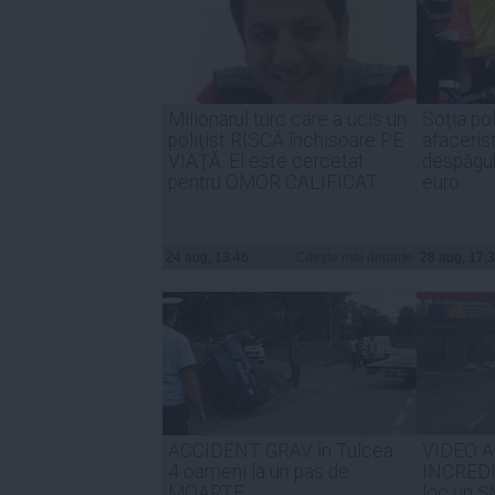
Milionarul turc care a ucis un
Soţia pol
poliţist RISCĂ închisoare PE
afacerist
VIAŢĂ. El este cercetat
despăgub
pentru OMOR CALIFICAT
euro
24 aug, 13:46
Citeşte mai departe
28 aug, 17:
ACCIDENT GRAV în Tulcea.
VIDEO A
4 oameni la un pas de
INCREDIB
MOARTE
loc un 