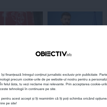
Centralele pe cărbune
Zelenski a ajuns în Serbia, în
 necesitate în situația
prima sa vizită în acest stat
ță majoră a țării
aliat tradițional al Rusiei după
re
2022
 își finanțează întregul conținut jurnalistic exclusiv prin publicitate. Parte
19:47
Citeşte mai departe
07 aug, 21:11
Citeşte mai departe
hnologii precum cookie-urile de pe website-ul nostru pentru a personali
 În felul ăsta, tu vezi reclame mai relevante. Prin acceptarea cookie-urilo
DAILYBUSINESS.RO
STIRIDESPORT.RO
ceste tehnologii în continuare pe site.
 pentru acest accept și îți reamintim că îți poți schimba oricând opțiune
ire pe site!