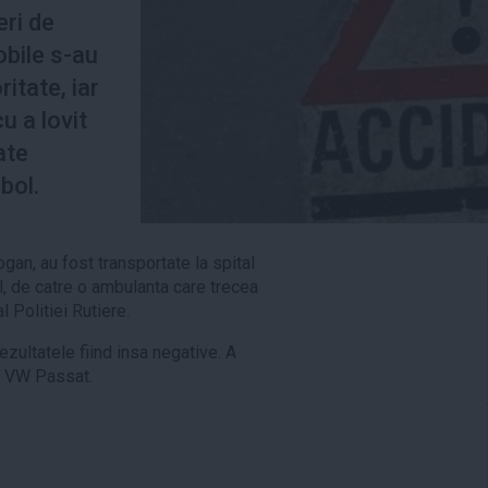
eri de
bile s-au
ritate, iar
u a lovit
ate
bol.
gan, au fost transportate la spital
l, de catre o ambulanta care trecea
l Politiei Rutiere.
rezultatele fiind insa negative. A
n VW Passat.