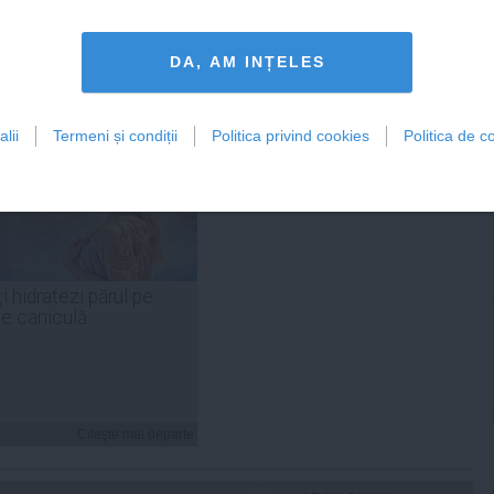
Citeşte mai departe
Citeşte mai departe
DA, AM INȚELES
lii
Termeni și condiții
Politica privind cookies
Politica de co
FEMINIS.RO
i hidratezi părul pe
de caniculă
Citeşte mai departe