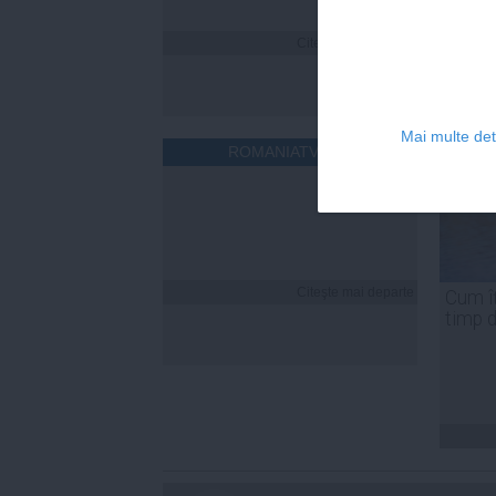
Citeşte mai departe
Mai multe deta
ROMANIATV.NET
Citeşte mai departe
Cum îț
timp 