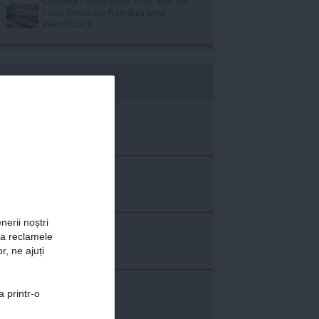
Consiliul Concurenţei: Doar 40% din
calea ferată din România este
electrificată
b365.ro
nerii noștri
za reclamele
r, ne ajuți
a printr-o