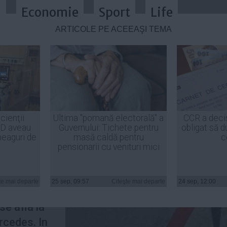
a
Economie
Sport
Life
ARTICOLE PE ACEEAŞI TEMĂ
ntr-un accident rutier. Două victim
cienţii
Ultima "pomană electorală" a
CCR a deci
ID aveau
Guvernului: Tichete pentru
obligat să d
heaguri de
masă caldă pentru
c
pensionarii cu venituri mici
cu,
cat in
te mai departe
25 sep, 09:57
Citeşte mai departe
24 sep, 12:00
cident
 se afla la
rcedes. In