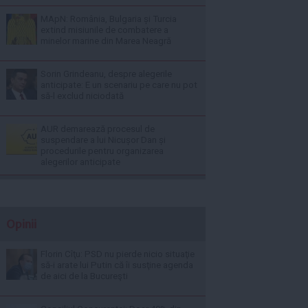
MApN: România, Bulgaria și Turcia
extind misiunile de combatere a
minelor marine din Marea Neagră
Sorin Grindeanu, despre alegerile
anticipate: E un scenariu pe care nu pot
să-l exclud niciodată
AUR demarează procesul de
suspendare a lui Nicușor Dan și
procedurile pentru organizarea
alegerilor anticipate
Opinii
Florin Cîţu: PSD nu pierde nicio situaţie
să-i arate lui Putin că îi susţine agenda
de aici de la Bucureşti