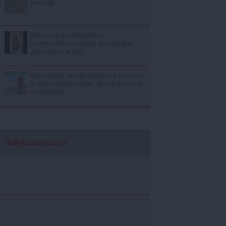
caniculă
Alina Pușcău, mărturisire
cutremurătoare înainte de operație:
„Am cancer la sân”
Florin Ristei, reacție după ce a fost pus
la zid în mediul online: „Am răspuns cu
o statistică”
dailybusiness.ro