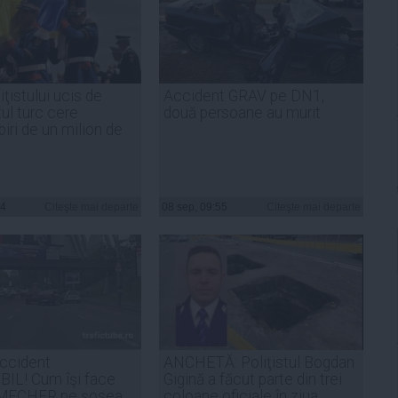
iţistului ucis de
Accident GRAV pe DN1,
ul turc cere
două persoane au murit
iri de un milion de
34
Citeşte mai departe
08 sep, 09:55
Citeşte mai departe
ccident
ANCHETĂ: Poliţistul Bogdan
IL! Cum îşi face
Gigină a făcut parte din trei
ŞMECHER pe şosea
coloane oficiale în ziua