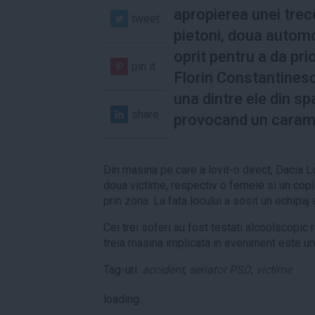
apropierea unei trec
tweet
pietoni, doua automo
oprit pentru a da prio
pin it
Florin Constantinesc
una dintre ele din sp
share
provocand un caram
Din masina pe care a lovit-o direct, Dacia Lo
doua victime, respectiv o femeie si un copi
prin zona. La fata locului a sosit un echipaj a
Cei trei soferi au fost testati alcoolscopic 
treia masina implicata in eveniment este u
Tag-uri:
accident
,
senator PSD
,
victime
loading...