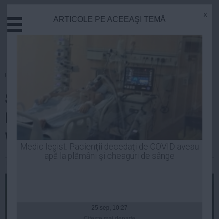
x
ARTICOLE PE ACEEAŞI TEMĂ
Actual
Economie
Justitie
Externe
Homepage
»
Tenis
Educatie
Simona Halep se menţine pe
Sanatate
Stiinta
locul al treilea în clasamentul
Tehnologie
WTA
Cultura
Medic legist: Pacienţii decedaţi de COVID aveau
apă la plămâni şi cheaguri de sânge
Mediu
Laurentiu Panait
| 07 iul, 2014
Life
Politica
Guvern
25 sep, 10:27
Citeşte mai departe