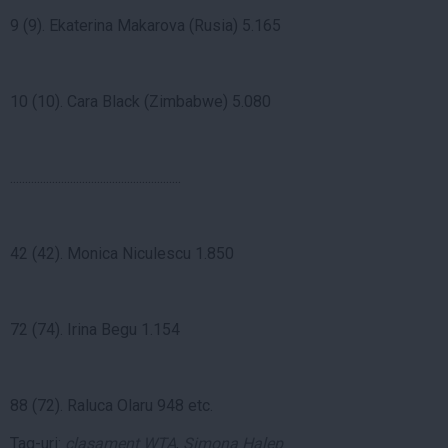
9 (9). Ekaterina Makarova (Rusia) 5.165
10 (10). Cara Black (Zimbabwe) 5.080
.........................................................
42 (42). Monica Niculescu 1.850
72 (74). Irina Begu 1.154
88 (72). Raluca Olaru 948 etc.
Tag-uri:
clasament WTA
,
Simona Halep