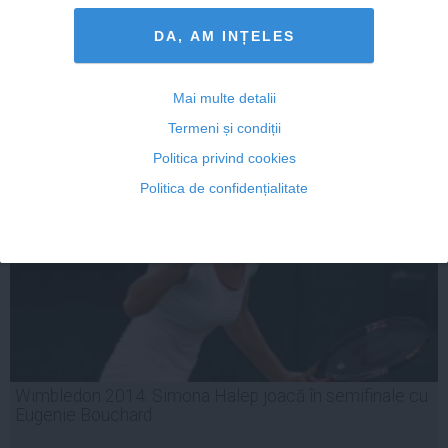
ADAUGA UN
DA, AM INȚELES
COMENTARIU NOU
Mai multe detalii
ARTICOLE PE ACEEAŞI TEMĂ
Termeni și condiții
Politica privind cookies
Politica de confidențialitate
Wimbledon 2014. Simona Halep joacă în semifinale cu
Eugenie Bouchard