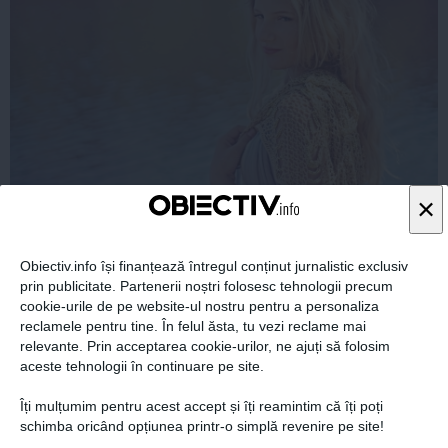
×
Cum îți hidratezi părul pe timp de caniculă
Obiectiv.info își finanțează întregul conținut jurnalistic exclusiv
prin publicitate. Partenerii noștri folosesc tehnologii precum
cookie-urile de pe website-ul nostru pentru a personaliza
reclamele pentru tine. În felul ăsta, tu vezi reclame mai
relevante. Prin acceptarea cookie-urilor, ne ajuți să folosim
aceste tehnologii în continuare pe site.
Citeşte mai departe
Îți mulțumim pentru acest accept și îți reamintim că îți poți
schimba oricând opțiunea printr-o simplă revenire pe site!
COMENTARII