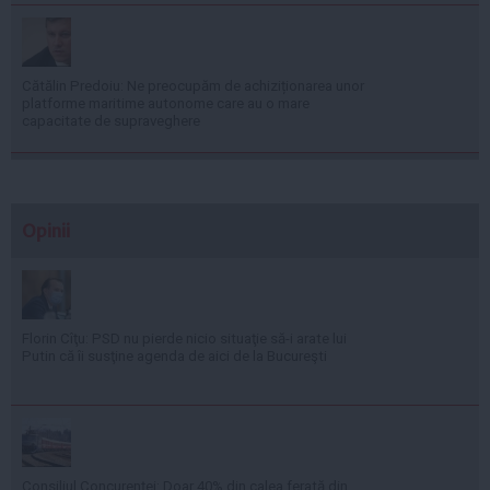
Cătălin Predoiu: Ne preocupăm de achiziționarea unor
platforme maritime autonome care au o mare
capacitate de supraveghere
Opinii
Florin Cîţu: PSD nu pierde nicio situaţie să-i arate lui
Putin că îi susţine agenda de aici de la Bucureşti
Consiliul Concurenţei: Doar 40% din calea ferată din