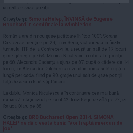
''top ten'', după finala de la All England Club, fiind pe 7, după
Auto
un salt de şase poziţii.
Sport
Citeşte şi:
Simona Halep, ÎNVINSĂ de Eugenie
Bouchard în semifinale la Wimbledon
Handbal
Box
România are din nou şase jucătoare în ''top 100'': Sorana
Cîrstea se menţine pe 29, Irina Begu, victorioasă în finala
Baschet
turneului ITF de la Contrexeville, a reuşit un salt de 17 locuri
Tenis
şi se găseşte pe 64, Monica Niculescu a coborât o poziţie,
Alte sporturi
pe 68, Alexandra Cadanţu a ajuns pe 87, după o cădere de 14
locuri, iar Alexandra Dulgheru a revenit în prima sută după o
Life
lungă perioadă, fiind pe 98, graţie unui salt de şase poziţii
faţă de acum două săptămâni.
Funny
Travel
La dublu, Monica Niculescu e în continuare cea mai bună
româncă, staţionând pe locul 42, Irina Begu se află pe 72, iar
Stil de viata
Raluca Olaru pe 88.
Citeşte şi:
BRD Bucharest Open 2014. SIMONA
HALEP ne dă o veste bună: ''Voi fi aptă miercuri de
joc''