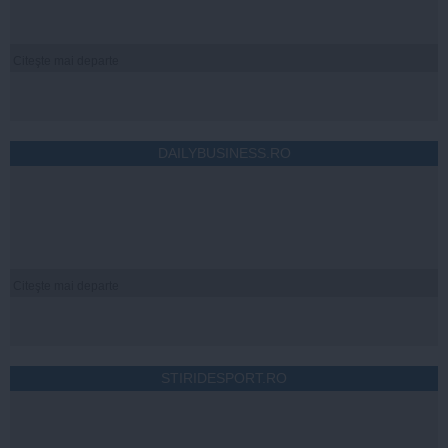
Citeşte mai departe
DAILYBUSINESS.RO
Citeşte mai departe
STIRIDESPORT.RO