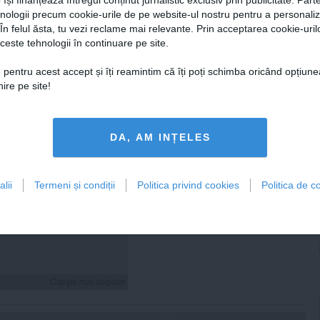
hnologii precum cookie-urile de pe website-ul nostru pentru a personali
 În felul ăsta, tu vezi reclame mai relevante. Prin acceptarea cookie-urilo
Citeşte mai departe
Citeşte mai departe
ceste tehnologii în continuare pe site.
 pentru acest accept și îți reamintim că îți poți schimba oricând opțiune
ire pe site!
FEMINIS.RO
DA, AM INȚELES
lii
Termeni și condiții
Politica privind cookies
Politica de co
i hidratezi părul pe
de caniculă
Citeşte mai departe