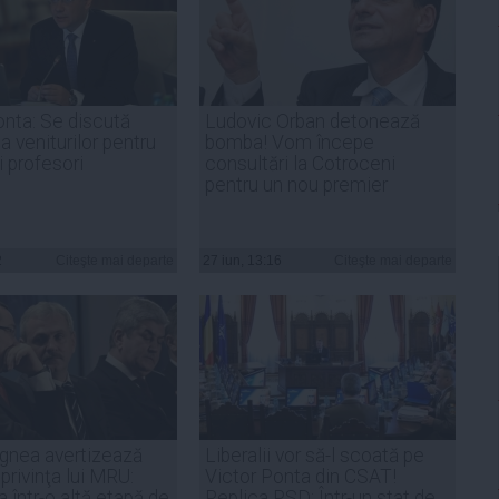
onta: Se discută
Ludovic Orban detonează
a veniturilor pentru
bomba! Vom începe
i profesori
consultări la Cotroceni
pentru un nou premier
2
Citeşte mai departe
27 iun, 13:16
Citeşte mai departe
agnea avertizează
Liberalii vor să-l scoată pe
privinţa lui MRU:
Victor Ponta din CSAT!
 într-o altă etapă de
Replica PSD: Într-un stat de