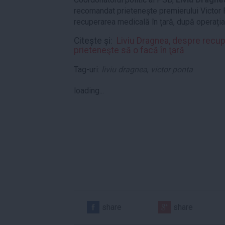
recomandat prietenește premierului Victor 
recuperarea medicală în țară, după operația 
Citește și:
Liviu Dragnea, despre recup
prieteneşte să o facă în ţară
Tag-uri:
liviu dragnea
,
victor ponta
loading...
share
share