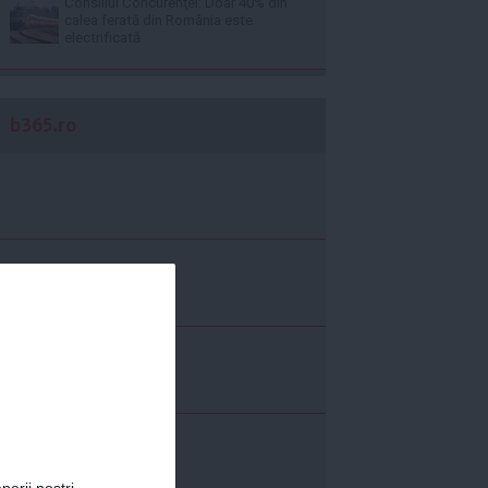
Consiliul Concurenţei: Doar 40% din
calea ferată din România este
electrificată
b365.ro
nerii noștri