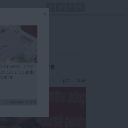
x
ntru recuperare
s: Guvernul este
ubleze alocaţiile
opiilor
Laurentiu Panait
| 27 iun, 14:06
Citeşte mai departe