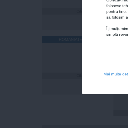
folosesc te
pentru tine.
Citeşte mai departe
să folosim a
Îți mulțumim
simplă reven
ROMANIATV.NET
Mai multe deta
Citeşte mai departe
Cum îț
timp 