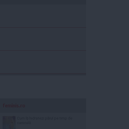
feminis.ro
Cum îți hidratezi părul pe timp de
caniculă