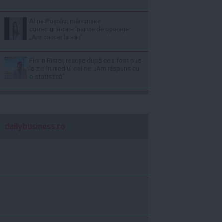
Alina Pușcău, mărturisire
cutremurătoare înainte de operație:
„Am cancer la sân”
Florin Ristei, reacție după ce a fost pus
la zid în mediul online: „Am răspuns cu
o statistică”
dailybusiness.ro