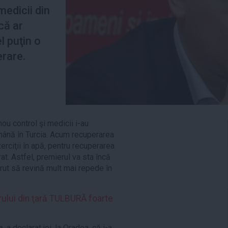
edicii din
că ar
l puţin o
rare.
ou control şi medicii i-au
nă în Turcia. Acum recuperarea
erciţii în apă, pentru recuperarea
rat. Astfel, premierul va sta încă
 vrut să revină mult mai repede în
rului din ţară TULBURĂ foarte
a
, a declarat joi, la Oradea, că i-a