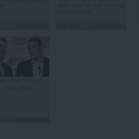
re
drept nu se fac legi împotriva
unor persoane
4
Citeşte mai departe
28 iun, 10:22
Citeşte mai departe
atac DUR la Klaus
 "Nişte iobagi"
2
Citeşte mai departe