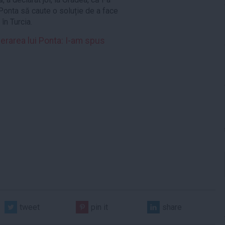
Ponta să caute o soluție de a face
în Turcia.
erarea lui Ponta: I-am spus
tweet
pin it
share