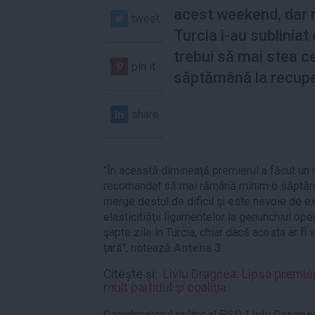
acest weekend, dar m
tweet
Turcia i-au subliniat 
trebui să mai stea ce
pin it
săptămână la recupe
share
"În această dimineaţă premierul a făcut un n
recomandat să mai rămână minim o săptămâ
merge destul de dificil şi este nevoie de ex
elasticitiăţii ligamentelor la genunchiul ope
şapte zile în Turcia, chiar dacă acesta ar fi
ţară", notează
Antena 3
.
Citește și:
Liviu Dragnea: Lipsa premie
mult partidul şi coaliţia
Coordonatorul politic al PSD,
Liviu Dragne