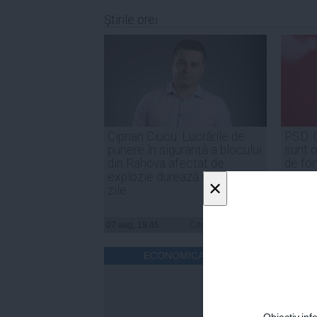
Ştirile orei
Ciprian Ciucu: Lucrările de
PSD: 
punere în siguranță a blocului
sunt o
din Rahova afectat de
de for
explozie durează circa 50 de
noast
×
zile
07 aug, 19:45
Citeşte mai departe
07 aug, 
ECONOMICA.NET
Obiectiv.info