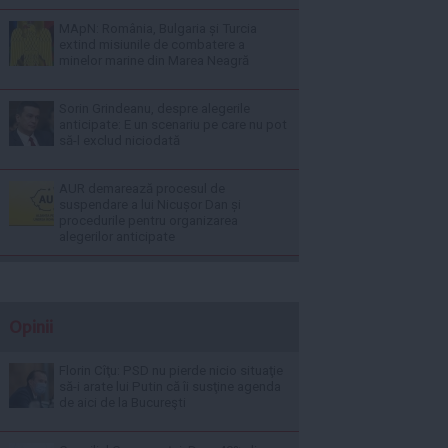
MApN: România, Bulgaria și Turcia
extind misiunile de combatere a
minelor marine din Marea Neagră
Sorin Grindeanu, despre alegerile
anticipate: E un scenariu pe care nu pot
să-l exclud niciodată
AUR demarează procesul de
suspendare a lui Nicușor Dan și
procedurile pentru organizarea
alegerilor anticipate
Opinii
Florin Cîţu: PSD nu pierde nicio situaţie
să-i arate lui Putin că îi susţine agenda
de aici de la Bucureşti