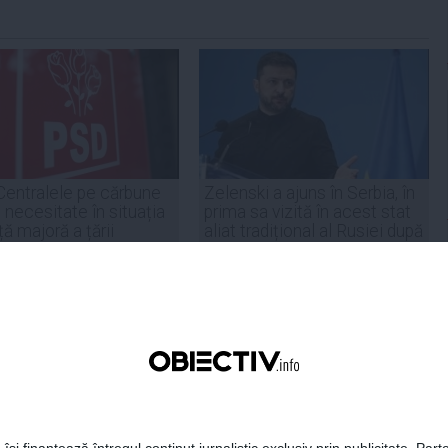
Centralele pe cărbune
Zelenski a ajuns în Serbia, în
 necesitate în situația
prima sa vizită în acest stat
ță majoră a țării
aliat tradițional al Rusiei după
re
2022
19:47
Citeşte mai departe
07 aug, 21:11
Citeşte mai departe
DAILYBUSINESS.RO
STIRIDESPORT.RO
 își finanțează întregul conținut jurnalistic exclusiv prin publicitate. Parte