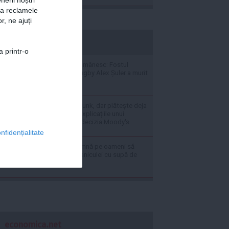
za reclamele
r, ne ajuți
stiripesurse.ro
a printr-o
Doliu în sportul românesc: Fostul
internațional de rugby Alex Șuler a murit
la doar 25 de ani
„România nu e în junk, dar plătește deja
ca și cum ar fi” - Explicațiile unui
economist după decizia Moody's
nfidențialitate
Țara care îi îndeamnă pe oameni să
lupte împotriva caniculei cu supă de
carne de câine
economica.net