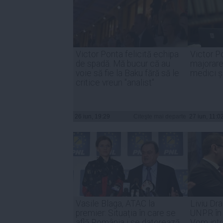
Victor Ponta felicită echipa
Victor P
de spadă. Mă bucur că au
majorare
voie să fie la Baku fără să le
medici ș
critice vreun "analist"
26 iun, 19:29
Citeşte mai departe
27 iun, 11:0
Vasile Blaga, ATAC la
Liviu Dr
premier: Situația în care se
UNPR în 
află România i se datorează
Vom intra