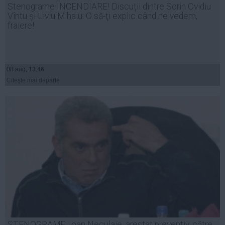
Stenograme INCENDIARE! Discuții dintre Sorin Ovidiu
Auto
Vîntu și Liviu Mihaiu: O să-ţi explic când ne vedem,
Sport
fraiere!
Handbal
Box
08 aug, 13:46
Baschet
Citeşte mai departe
Tenis
Alte sporturi
Life
Funny
Travel
Stil de viata
STENOGRAME. Ioan Neculaie, arestat preventiv, către