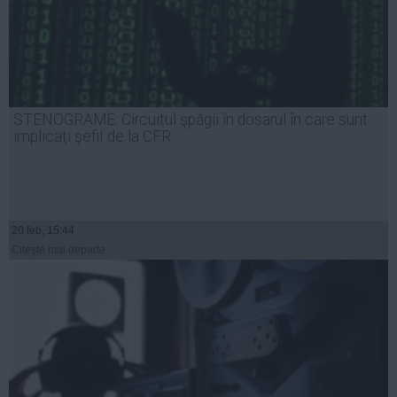
STENOGRAME: Circuitul şpăgii în dosarul în care sunt
implicaţi şefiI de la CFR
20 feb, 15:44
Citeşte mai departe