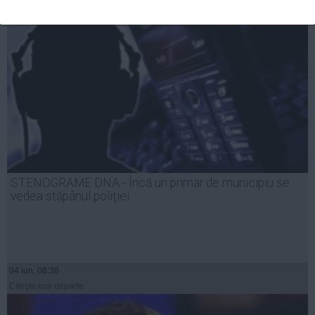
STENOGRAME DNA - Încă un primar de municipiu se
vedea stăpânul poliţiei
04 iun, 08:38
Citeşte mai departe