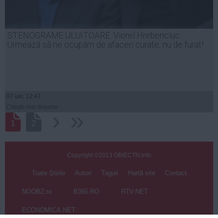
STENOGRAME ULUITOARE. Viorel Hrebenciuc:
Urmează să ne ocupăm de afaceri curate, nu de furat!
07 ian, 12:47
Citeşte mai departe
›
››
1
2
Copyright ©2013 OBIECTIV.info
Toate Ştirile
Autori
Taguri
Hartă site
Contact
NOOBZ.ro
B365.RO
RTV.NET
ECONOMICA.NET