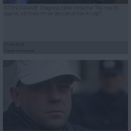
Presedintie
STENOGRAME. Dragnea, către Iordache: "Nu mai fiți
USL
așa răi, că toate mi se descarcă mie în cap!"
PSD
PNL
PDL
17 oct, 12:23
PPDD
Citeşte mai departe
UDMR
PMP
Administraţie Publică
Economie
Finante
Energie
Imobiliare
Companii
Turism