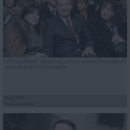
STENOGRAME: Senatorul Cordoş i-a cerut fiicei sale să
ascundă probe incriminatorii
24 apr, 14:35
Citeşte mai departe