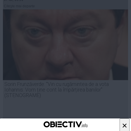
Citeşte mai departe
Sorin Frunzăverde: "Vin cu rugămintea de a vota
Iohannis. Vom ține cont la împărțirea banilor"
(STENOGRAME)
03 iul, 15:57
×
Citeşte mai departe