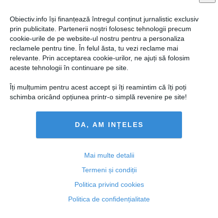
Obiectiv.info își finanțează întregul conținut jurnalistic exclusiv
prin publicitate. Partenerii noștri folosesc tehnologii precum
cookie-urile de pe website-ul nostru pentru a personaliza
reclamele pentru tine. În felul ăsta, tu vezi reclame mai
relevante. Prin acceptarea cookie-urilor, ne ajuți să folosim
aceste tehnologii în continuare pe site.
Îți mulțumim pentru acest accept și îți reamintim că îți poți
schimba oricând opțiunea printr-o simplă revenire pe site!
DA, AM INȚELES
STENOGRAME! Kiss: Aici sunt mulţi care driblează. Toţi
vor să obţină câte o parte
Mai multe detalii
Termeni și condiții
Politica privind cookies
18 iun, 20:53
Politica de confidențialitate
Citeşte mai departe