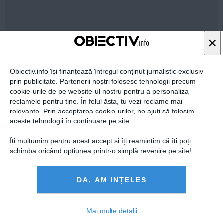
×
06 iul, 2014
Citeşte mai departe
Obiectiv.info își finanțează întregul conținut jurnalistic exclusiv
prin publicitate. Partenerii noștri folosesc tehnologii precum
cookie-urile de pe website-ul nostru pentru a personaliza
reclamele pentru tine. În felul ăsta, tu vezi reclame mai
relevante. Prin acceptarea cookie-urilor, ne ajuți să folosim
aceste tehnologii în continuare pe site.
Îți mulțumim pentru acest accept și îți reamintim că îți poți
schimba oricând opțiunea printr-o simplă revenire pe site!
DA, AM INȚELES
TRAIAN BĂSESCU. Traian Băsescu şi-a comemorat
suspendarea cu noi atacuri politice
Mai multe detalii