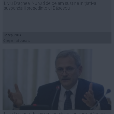
Liviu Dragnea: Nu văd de ce am susţine iniţiativa
Auto
suspendării preşedintelui Băsescu
Sport
Handbal
Box
12 sep, 2014
Baschet
Citeşte mai departe
Tenis
Alte sporturi
Life
Funny
Travel
Stil de viata
Liviu Dragnea, despre suspendarea lui Traian Băsescu