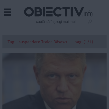
Actual
Economie
Justitie
Externe
Tag: "suspendare Traian Băsescu" - pag. (1 / 1)
Educatie
Sanatate
Stiinta
Tehnologie
Cultura
Mediu
Life
Politica
Guvern