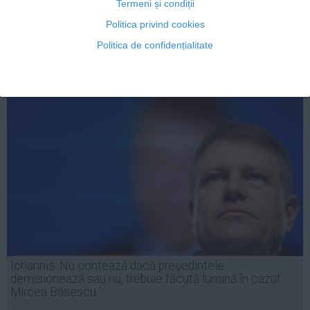
Termeni și condiții
Politica privind cookies
Politica de confidențialitate
04 iul, 2014
Citeşte mai departe
Iohannis: Nu contează dacă preşedintele
demisionează sau nu, trebuie făcută lumină în cazul
Mircea Băsescu