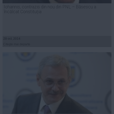
Presedintie
Iohannis, contrazis din nou din PNL – Băsescu a
USL
încălcat Constituția
PSD
PNL
PDL
28 oct, 2014
PPDD
Citeşte mai departe
UDMR
PMP
Administraţie Publică
Economie
Finante
Energie
Imobiliare
Companii
Turism