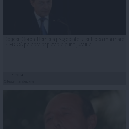
Bogdan Oprea: Demisia preşedintelui ar fi cea mai mare
PIEDICĂ pe care ar putea-o pune justiţiei
19 iun, 2014
Citeşte mai departe