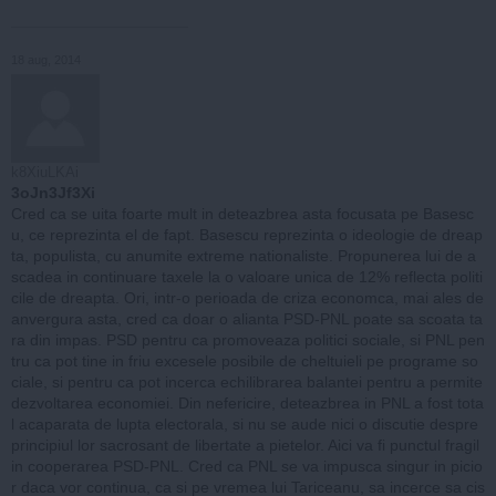
18 aug, 2014
k8XiuLKAi
3oJn3Jf3Xi
Cred ca se uita foarte mult in deteazbrea asta focusata pe Basesc
u, ce reprezinta el de fapt. Basescu reprezinta o ideologie de dreap
ta, populista, cu anumite extreme nationaliste. Propunerea lui de a
scadea in continuare taxele la o valoare unica de 12% reflecta politi
cile de dreapta. Ori, intr-o perioada de criza economca, mai ales de
anvergura asta, cred ca doar o alianta PSD-PNL poate sa scoata ta
ra din impas. PSD pentru ca promoveaza politici sociale, si PNL pen
tru ca pot tine in friu excesele posibile de cheltuieli pe programe so
ciale, si pentru ca pot incerca echilibrarea balantei pentru a permite
dezvoltarea economiei. Din nefericire, deteazbrea in PNL a fost tota
l acaparata de lupta electorala, si nu se aude nici o discutie despre
principiul lor sacrosant de libertate a pietelor. Aici va fi punctul fragil
in cooperarea PSD-PNL. Cred ca PNL se va impusca singur in picio
r daca vor continua, ca si pe vremea lui Tariceanu, sa incerce sa cis