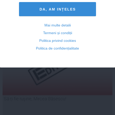
DA, AM INȚELES
19 iun, 2014
Mai multe detalii
Citeşte mai departe
Termeni și condiții
Politica privind cookies
Politica de confidențialitate
Să-ți fie rușine, Mircea Băsescu!