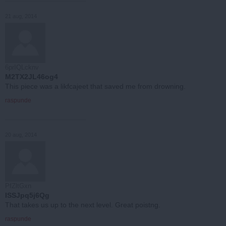
21 aug, 2014
6prIQLcknv
M2TX2JL46og4
This piece was a likfcajeet that saved me from drowning.
raspunde
20 aug, 2014
PfZltGxn
ISSJpq5j6Qg
That takes us up to the next level. Great poistng.
raspunde