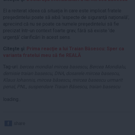
El a reiterat ideea că situaţia în care este implicat fratele
preşedintelui poate să aibă 'aspecte de siguranţă naţională',
apreciind că nu se poate ca numele preşedintelui să fie
precizat într-un context foarte grav, fără să existe 'de
urgenţă' clarificări în acest sens.
Citeşte şi
:
Prima reacţie a lui Traian Băsescu: Sper ca
varianta fratelui meu să fie REALĂ
Tag-uri:
bercea mondial mircea basescu
,
Bercea Mondialu
,
demisie traian basescu
,
DNA
,
dosarele mircea basescu
,
Klaus Iohannis
,
mircea băsescu
,
mircea basescu urmarit
penal
,
PNL
,
suspendare Traian Băsescu
,
traian basescu
loading...
share