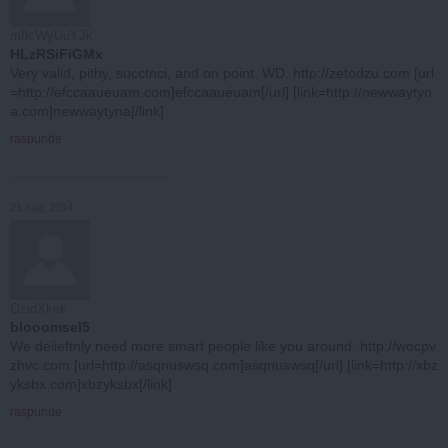
mflcWyUuYJk
HLzRSiFiGMx
Very valid, pithy, succtnci, and on point. WD. http://zetodzu.com [url
=http://efccaaueuam.com]efccaaueuam[/url] [link=http://newwaytyn
a.com]newwaytyna[/link]
raspunde
21 aug, 2014
OzidXkek
blooomseI5
We deiieftnly need more smart people like you around. http://wocpv
zhvc.com [url=http://asqnuswsq.com]asqnuswsq[/url] [link=http://xbz
yksbx.com]xbzyksbx[/link]
raspunde