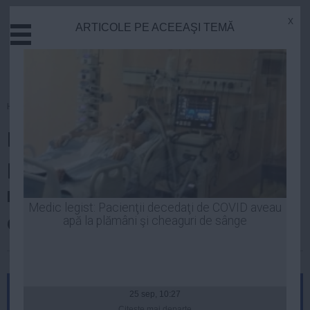
x
ARTICOLE PE ACEEAŞI TEMĂ
Actual
Economie
Justitie
Externe
Homepage
»
Politica
Educatie
Iohannis: Nu contează dacă
Sanatate
Stiinta
preşedintele demisionează sau
Tehnologie
nu, trebuie făcută lumină în
Cultura
Medic legist: Pacienţii decedaţi de COVID aveau
cazul Mircea Băsescu
apă la plămâni şi cheaguri de sânge
Mediu
Life
Robert Georgescu
| 19 iun, 2014
Politica
Guvern
25 sep, 10:27
Citeşte mai departe