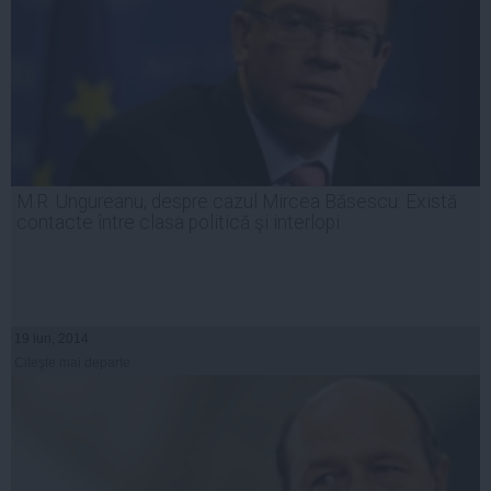
M.R. Ungureanu, despre cazul Mircea Băsescu: Există
contacte între clasa politică şi interlopi
19 iun, 2014
Citeşte mai departe