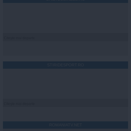
Citeşte mai departe
STIRIDESPORT.RO
Citeşte mai departe
ROMANIATV.NET