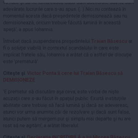
va face şi să ne lămurească dacă sunt adevărate sau nu sunt
Auto
adevărate lucrurile care s-au spus. (...) Nici nu contează în
Sport
momentul acesta dacă preşedintele demisionează sau nu
demisionează, oricum trebuie făcută lumină în această
Handbal
speţă', a spus Iohannis.
Box
Întrebat dacă suspendarea preşedintelui
Traian Băsescu
ar
Baschet
fi o soluţie viabilă în contextul scandalului în care este
implicat fratele său, Iohannis a arătat că o astfel de discuţie
Tenis
este 'prematură'.
Alte sporturi
Life
Citeşte şi
:
Victor Ponta îi cere lui Traian Băsescu să
DEMISIONEZE
Funny
'E prematur să discutăm aşa ceva, este vorba de nişte
Travel
acuzaţii care s-au făcut în spaţiul public. Există instituţiile
Stil de viata
abilitate care trebuie să facă lumină şi dacă se adeveresc,
atunci vor urma anumite căi de rezolvare şi dacă sunt false,
atunci putem să mergem pur şi simplu mai departe şi nu are
rost să ne agităm', a arătat liberalul.
Citeşte şi
:
Declaraţia INCREDIBILĂ a lui Mircea Băsescu