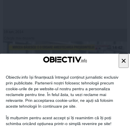
19 iun, 2014
Citeşte mai departe
×
Obiectiv.info își finanțează întregul conținut jurnalistic exclusiv
prin publicitate. Partenerii noștri folosesc tehnologii precum
cookie-urile de pe website-ul nostru pentru a personaliza
reclamele pentru tine. În felul ăsta, tu vezi reclame mai
relevante. Prin acceptarea cookie-urilor, ne ajuți să folosim
aceste tehnologii în continuare pe site.
Bercea, la DNA: Am dat bani şi pentru Kovesi şi Livia
Îți mulțumim pentru acest accept și îți reamintim că îți poți
Stanciu: DOUĂ milioane de euro
schimba oricând opțiunea printr-o simplă revenire pe site!