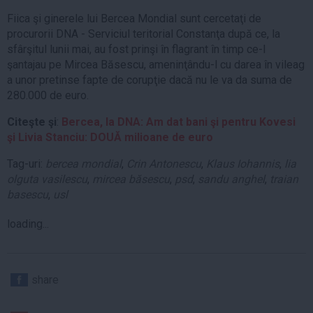
Fiica şi ginerele lui Bercea Mondial sunt cercetaţi de
procurorii DNA - Serviciul teritorial Constanţa după ce, la
sfârşitul lunii mai, au fost prinşi în flagrant în timp ce-l
şantajau pe Mircea Băsescu, ameninţându-l cu darea în vileag
a unor pretinse fapte de corupţie dacă nu le va da suma de
280.000 de euro.
Citeşte şi
:
Bercea, la DNA: Am dat bani şi pentru Kovesi
şi Livia Stanciu: DOUĂ milioane de euro
Tag-uri:
bercea mondial
,
Crin Antonescu
,
Klaus Iohannis
,
lia
olguta vasilescu
,
mircea băsescu
,
psd
,
sandu anghel
,
traian
basescu
,
usl
loading...
share