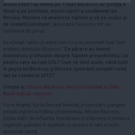
atunci când l-au demis pe Traian Băsescu, iar justiţia a
Auto
făcut-o pe jumătate, atunci când l-a condamnat pe
Sport
Bercea. Rămâne să analizeze faptele şi să se ocupe şi
de cealaltă jumătate',
apreciază Vasilescu într-un
Handbal
comunicat de presă.
Box
Ea adaugă faptul că aceia care nu s-au pronunţat însă 'sunt
Baschet
prietenii domnului Băsescu':
'Ce părere au domnii
Tenis
Antonescu şi Iohannis despre faptele preşedintelui, cel
pentru care au rupt USL? Cum se simt acum, când sunt
Alte sporturi
în gaşca lui Băsescu şi Bercea, ignorând complet votul
Life
dat de români în 2012?'.
Funny
Citeşte şi:
Mircea Băsescu: Am fost chemat la DNA
Travel
Bucureşti ca suspect
Stil de viata
Florin Anghel, fiul lui Bercea Mondial, a formulat o plângere
penală împotriva fratelui preşedintelui, Mircea Băsescu,
pentru trafic de influenţă, înşelăciune şi inducerea în eroare a
organelor judiciare în legătură cu dosarul în care el este
acuzat de şantaj.