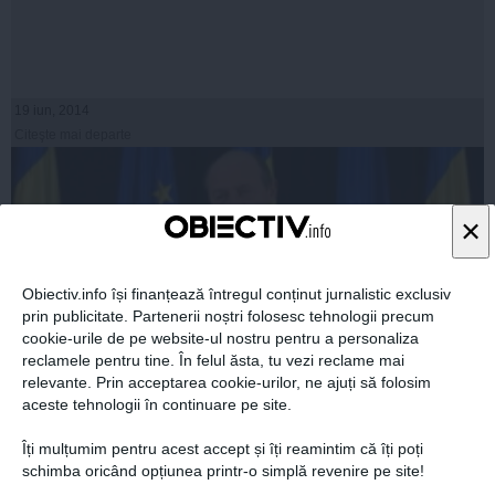
19 iun, 2014
Citeşte mai departe
×
Obiectiv.info își finanțează întregul conținut jurnalistic exclusiv
prin publicitate. Partenerii noștri folosesc tehnologii precum
cookie-urile de pe website-ul nostru pentru a personaliza
reclamele pentru tine. În felul ăsta, tu vezi reclame mai
relevante. Prin acceptarea cookie-urilor, ne ajuți să folosim
aceste tehnologii în continuare pe site.
Prima reacţie a lui Traian Băsescu: Sper ca varianta
fratelui meu să fie REALĂ
Îți mulțumim pentru acest accept și îți reamintim că îți poți
schimba oricând opțiunea printr-o simplă revenire pe site!