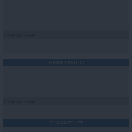
Citeşte mai departe
STIRIDESPORT.RO
Citeşte mai departe
ROMANIATV.NET