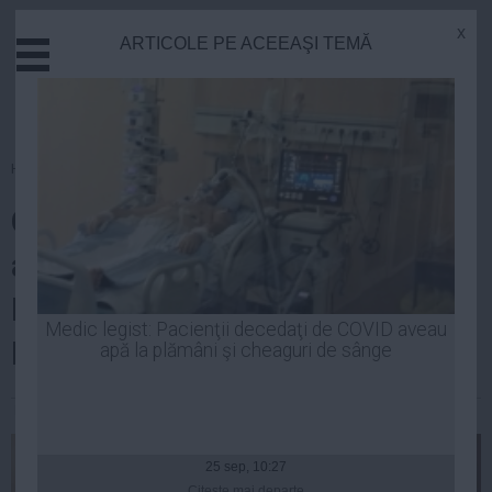
x
ARTICOLE PE ACEEAŞI TEMĂ
Actual
Economie
Justitie
Externe
Homepage
»
Politica
Educatie
Olguţa Vasilescu: Cum se simt
Sanatate
Stiinta
acum domnii Antonescu şi
Tehnologie
Iohannis, în gaşca lui Băsescu şi
Cultura
Medic legist: Pacienţii decedaţi de COVID aveau
Bercea?
apă la plămâni şi cheaguri de sânge
Mediu
Life
Robert Georgescu
| 19 iun, 2014
Politica
Guvern
25 sep, 10:27
Citeşte mai departe