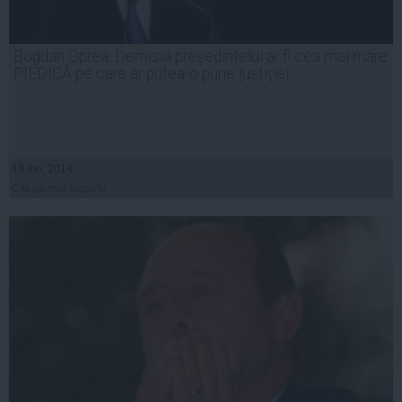
Bogdan Oprea: Demisia preşedintelui ar fi cea mai mare
PIEDICĂ pe care ar putea-o pune justiţiei
19 iun, 2014
Citeşte mai departe