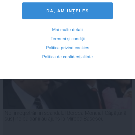
DA, AM INȚELES
19 iun, 2014
Citeşte mai departe
Mai multe detalii
Termeni și condiții
Politica privind cookies
Politica de confidențialitate
Noi înregistrări în scandalul Bercea Mondial. Căpăţână
susţine că banii au ajuns la Mircea Băsescu