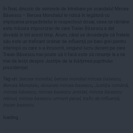
În final, dincolo de semnele de întrebare pe scandalul Mircea
Băsescu – Bercea Mondialul le ridică în legătură cu
implicarea preşedintelui în respectivul dosar, ceea ce rămâne
este măsura impocriziei de care Traian Băsescu a dat
dovadă în tot acest timp. Acum, când se dovedeşte că fratele
său este un traficant ordinar de influenţă pe bani grei pentru
interlopii cu care s-a încuscrit, singurul lucru decent pe care
Traian Băsescu mai poate să îl facă este să renunţe la a ne
mai da lecţii despre Justiţie de la înălţimea pupitrului
prezidenţial.
Tag-uri:
bercea mondial
,
bercea mondial mircea basescu
,
Bercea Mondialu
,
dosarele mircea basescu
,
Justiţia română
,
mircea băsescu
,
mircea basescu arestat
,
mircea basescu
retinut
,
mircea basescu urmarit penal
,
trafic de influenţă
,
traian basescu
loading...