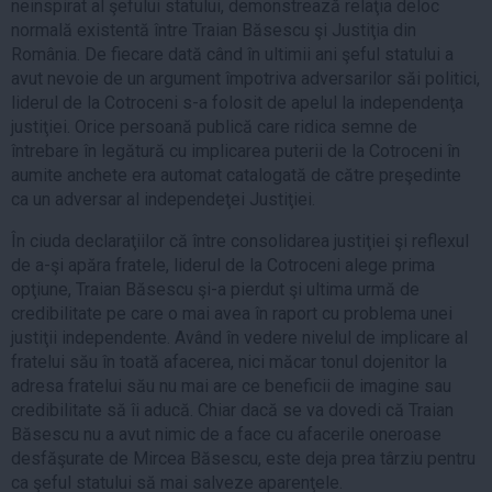
neinspirat al şefului statului, demonstrează relaţia deloc
normală existentă între Traian Băsescu şi Justiţia din
România. De fiecare dată când în ultimii ani şeful statului a
avut nevoie de un argument împotriva adversarilor săi politici,
liderul de la Cotroceni s-a folosit de apelul la independenţa
justiţiei. Orice persoană publică care ridica semne de
întrebare în legătură cu implicarea puterii de la Cotroceni în
aumite anchete era automat catalogată de către preşedinte
ca un adversar al independeţei Justiţiei.
În ciuda declaraţiilor că între consolidarea justiţiei şi reflexul
de a-şi apăra fratele, liderul de la Cotroceni alege prima
opţiune, Traian Băsescu şi-a pierdut şi ultima urmă de
credibilitate pe care o mai avea în raport cu problema unei
justiţii independente. Având în vedere nivelul de implicare al
fratelui său în toată afacerea, nici măcar tonul dojenitor la
adresa fratelui său nu mai are ce beneficii de imagine sau
credibilitate să îi aducă. Chiar dacă se va dovedi că Traian
Băsescu nu a avut nimic de a face cu afacerile oneroase
desfăşurate de Mircea Băsescu, este deja prea târziu pentru
ca şeful statului să mai salveze aparenţele.