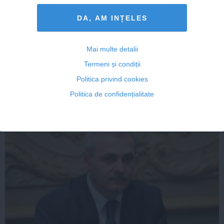
DA, AM INȚELES
Olguţa Vasilescu: Cum se simt acum domnii
Antonescu şi Iohannis, în gaşca lui Băsescu şi Bercea?
Mai multe detalii
Termeni și condiții
Politica privind cookies
Politica de confidențialitate
19 iun, 2014
Citeşte mai departe