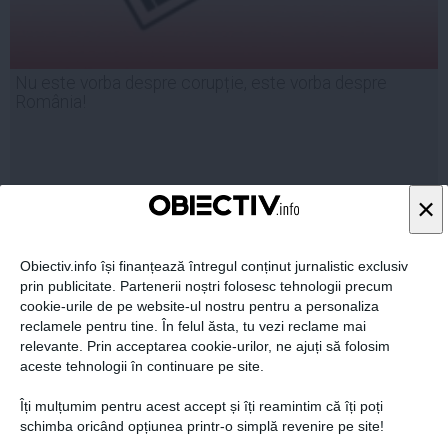
Nu este vorba despre corupție, este vorba despre
România!
×
19 iun, 2014
Citeşte mai departe
Obiectiv.info își finanțează întregul conținut jurnalistic exclusiv
prin publicitate. Partenerii noștri folosesc tehnologii precum
cookie-urile de pe website-ul nostru pentru a personaliza
reclamele pentru tine. În felul ăsta, tu vezi reclame mai
relevante. Prin acceptarea cookie-urilor, ne ajuți să folosim
aceste tehnologii în continuare pe site.
Îți mulțumim pentru acest accept și îți reamintim că îți poți
schimba oricând opțiunea printr-o simplă revenire pe site!