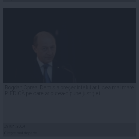
Bogdan Oprea: Demisia preşedintelui ar fi cea mai mare
PIEDICĂ pe care ar putea-o pune justiţiei
19 iun, 2014
Citeşte mai departe