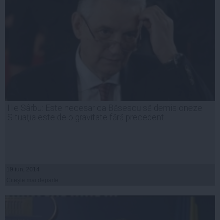
Ilie Sârbu: Este necesar ca Băsescu să demisioneze.
Situaţia este de o gravitate fără precedent
19 iun, 2014
Citeşte mai departe