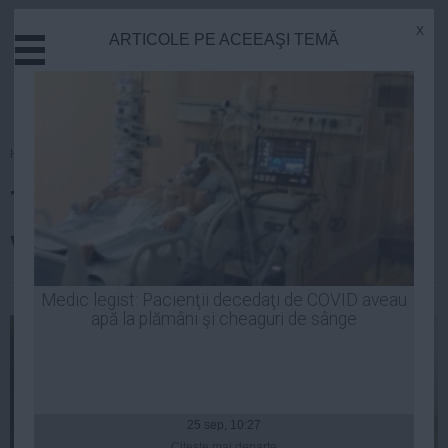
x
ARTICOLE PE ACEEAŞI TEMĂ
Actual
Economie
Justitie
Externe
Homepage
»
Opinii
Educatie
Traian Băsescu nu mai poate
Sanatate
Stiinta
vorbi despre Justiţie
Tehnologie
Cultura
Stefan Ionescu
| 19 iun, 2014
Medic legist: Pacienţii decedaţi de COVID aveau
apă la plămâni şi cheaguri de sânge
Mediu
Life
Politica
Guvern
25 sep, 10:27
Citeşte mai departe