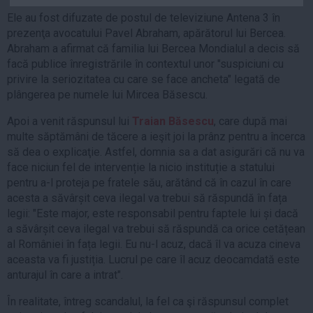
Auto
Ele au fost difuzate de postul de televiziune Antena 3 în
prezenţa avocatului Pavel Abraham, apărătorul lui Bercea.
Sport
Abraham a afirmat că familia lui Bercea Mondialul a decis să
Handbal
facă publice înregistrările în contextul unor "suspiciuni cu
privire la seriozitatea cu care se face ancheta" legată de
Box
plângerea pe numele lui Mircea Băsescu.
Baschet
Apoi a venit răspunsul lui
Traian Băsescu
, care după mai
Tenis
multe săptămâni de tăcere a ieşit joi la prânz pentru a încerca
Alte sporturi
să dea o explicaţie. Astfel, domnia sa a dat asigurări că nu va
Life
face niciun fel de intervenție la nicio instituție a statului
pentru a-l proteja pe fratele său, arătând că în cazul în care
Funny
acesta a săvârșit ceva ilegal va trebui să răspundă în fața
legii: "Este major, este responsabil pentru faptele lui și dacă
Travel
a săvârșit ceva ilegal va trebui să răspundă ca orice cetățean
Stil de viata
al României în fața legii. Eu nu-l acuz, dacă îl va acuza cineva
aceasta va fi justiția. Lucrul pe care îl acuz deocamdată este
anturajul în care a intrat".
În realitate, întreg scandalul, la fel ca şi răspunsul complet