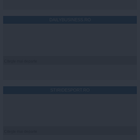
DAILYBUSINESS.RO
Citeşte mai departe
STIRIDESPORT.RO
Citeşte mai departe