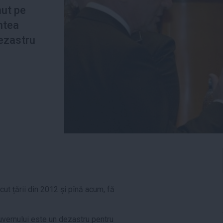
nut pe
ntea
dezastru
cut țării din 2012 și pînă acum, fă
guvernului este un dezastru pentru