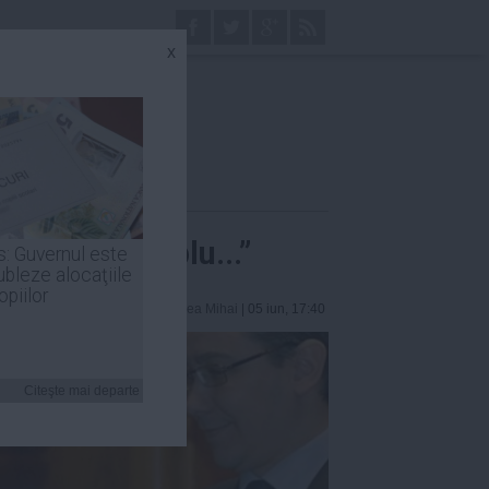
x
n lucru simplu...”
s: Guvernul este
ubleze alocaţiile
opiilor
Andreea Mihai
| 05 iun, 17:40
Citeşte mai departe