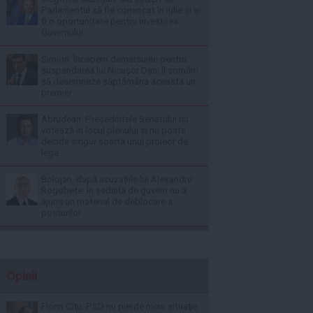
Parlamentul să fie convocat în iulie și ar
fi o oportunitate pentru învestirea
Guvernului
Simion: Începem demersurile pentru
suspendarea lui Nicușor Dan; îl somăm
să desemneze săptămâna aceasta un
premier
Abrudean: Președintele Senatului nu
votează în locul plenului și nu poate
decide singur soarta unui proiect de
lege
Bolojan, după acuzațiile lui Alexandru
Rogobete: În ședința de guvern nu a
ajuns un material de deblocare a
posturilor
Opinii
Florin Cîţu: PSD nu pierde nicio situaţie