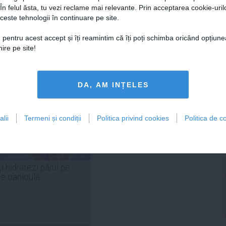
 În felul ăsta, tu vezi reclame mai relevante. Prin acceptarea cookie-urilo
ceste tehnologii în continuare pe site.
 pentru acest accept și îți reamintim că îți poți schimba oricând opțiune
ire pe site!
Citeşte mai departe
Citeşte mai departe
DA, AM INȚELES
FEMINIS.RO
lii
Termeni și condiții
Politica privind cookies
Politica de co
i hidratezi părul pe
de caniculă