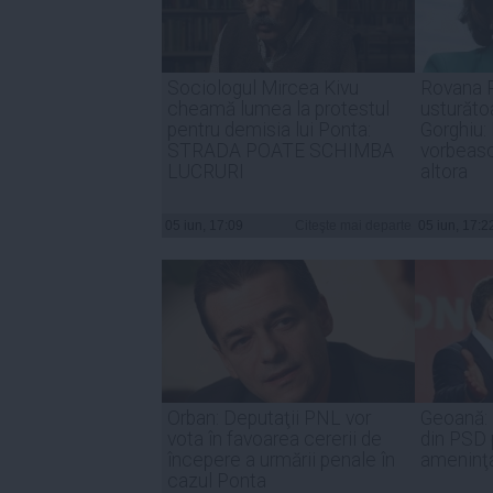
Sociologul Mircea Kivu
Rovana P
cheamă lumea la protestul
usturăto
pentru demisia lui Ponta:
Gorghiu:
STRADA POATE SCHIMBA
vorbeasc
LUCRURI
altora
05 iun, 17:09
Citeşte mai departe
05 iun, 17:2
Orban: Deputaţii PNL vor
Geoană: 
vota în favoarea cererii de
din PSD 
începere a urmării penale în
ameninţ
cazul Ponta