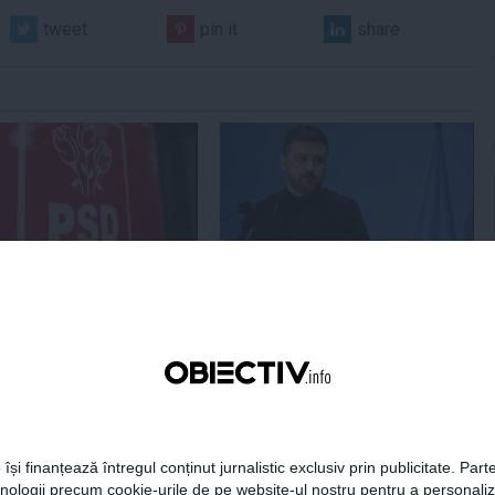
tweet
pin it
share
Centralele pe cărbune
Zelenski a ajuns în Serbia, în
 necesitate în situația
prima sa vizită în acest stat
ță majoră a țării
aliat tradițional al Rusiei după
re
2022
19:47
Citeşte mai departe
07 aug, 21:11
Citeşte mai departe
DAILYBUSINESS.RO
STIRIDESPORT.RO
 își finanțează întregul conținut jurnalistic exclusiv prin publicitate. Parte
hnologii precum cookie-urile de pe website-ul nostru pentru a personali