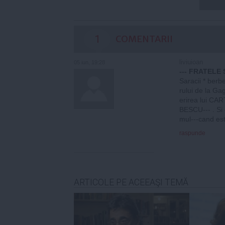
1
COMENTARII
liviuioan
05 iun, 19:28
--- FRATELE 
Saracii * berbe
rului de la Ga
erirea lui CA
BESCU--- . Si
mul---cand e
raspunde
ARTICOLE PE ACEEAŞI TEMĂ