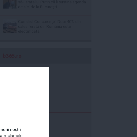
să-i arate lui Putin că îi susţine agenda
de aici de la Bucureşti
Consiliul Concurenţei: Doar 40% din
calea ferată din România este
electrificată
b365.ro
nerii noștri
za reclamele