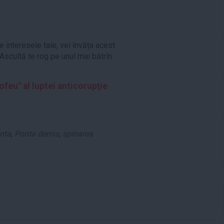
e interesele tale, vei învăța acest
 Ascultă te rog pe unul mai bătrîn
ofeu" al luptei anticorupţie
nta
,
Ponta demis
,
spinarea