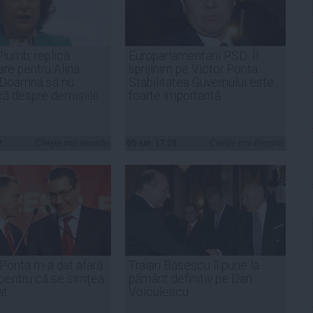
lumb, replică
Europarlamentarii PSD: Îl
are pentru Alina
sprijinim pe Victor Ponta.
 Doamna să nu
Stabilitatea Guvernului este
ă despre demisiile
foarte importantă
2
Citeşte mai departe
05 iun, 17:28
Citeşte mai departe
Ponta m-a dat afară
Traian Băsescu îl pune la
pentru că se simţea
pământ definitiv pe Dan
at
Voiculescu