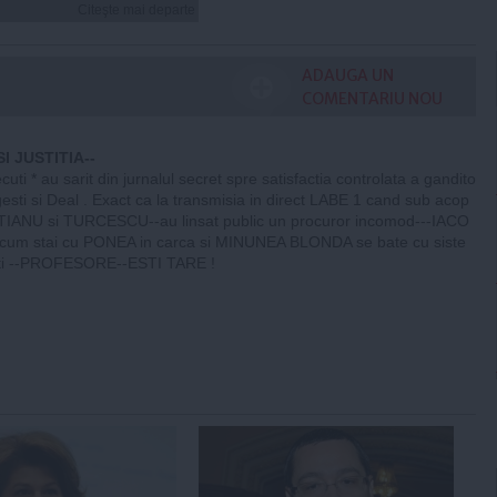
Citeşte mai departe
ADAUGA UN
COMENTARIU NOU
SI JUSTITIA--
cuti * au sarit din jurnalul secret spre satisfactia controlata a gandito
gesti si Deal . Exact ca la transmisia in direct LABE 1 cand sub acop
RTIANU si TURCESCU--au linsat public un procuror incomod---IACO
 cum stai cu PONEA in carca si MINUNEA BLONDA se bate cu siste
sti --PROFESORE--ESTI TARE !