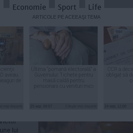
a
Economie
Sport
Life
ARTICOLE PE ACEEAŞI TEMĂ
T: “Bună ziua, Viorel, fă te rog u
cienţii
Ultima "pomană electorală" a
CCR a deci
ID aveau
Guvernului: Tichete pentru
obligat să d
heaguri de
masă caldă pentru
c
pensionarii cu venituri mici
aian
n mesaj pe
te mai departe
25 sep, 09:57
Citeşte mai departe
24 sep, 12:00
cere
Victor
une lui