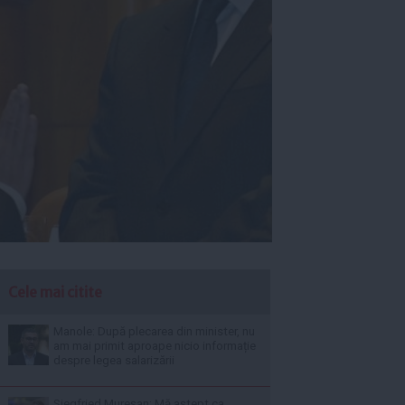
Cele mai citite
Manole: După plecarea din minister, nu
am mai primit aproape nicio informație
despre legea salarizării
Siegfried Mureșan: Mă aștept ca