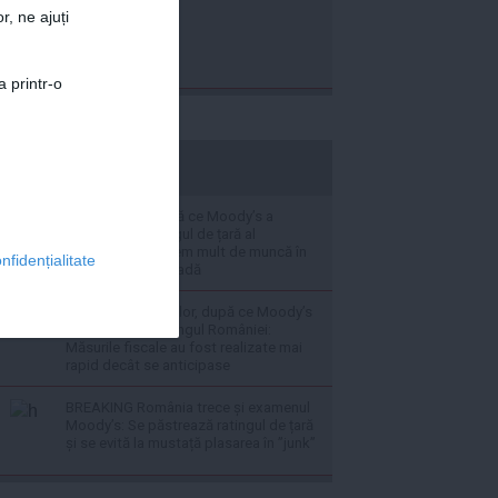
r, ne ajuți
a printr-o
stiripesurse.ro
Nicușor Dan, după ce Moody’s a
reconfirmat rantigul de țară al
României: Mai avem mult de muncă în
nfidențialitate
următoarea perioadă
Ministerul Finanțelor, după ce Moody’s
a reconfirmat ratingul României:
Măsurile fiscale au fost realizate mai
rapid decât se anticipase
BREAKING România trece și examenul
Moody’s: Se păstrează ratingul de țară
și se evită la mustață plasarea în ”junk”