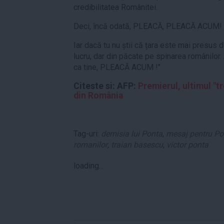
credibilitatea Românitei.
Deci, încă odată, PLEACĂ, PLEACĂ ACUM!
Iar dacă tu nu știi că țara este mai presus d
lucru, dar din păcate pe spinarea românilor.
ca tine, PLEACĂ ACUM !"
Citeste si: AFP:
Premierul, ultimul "tr
din România
Tag-uri:
demisia lui Ponta
,
mesaj pentru Po
romanilor
,
traian basescu
,
victor ponta
loading...