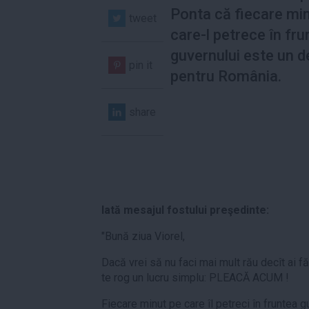
Ponta că fiecare mi
tweet
care-l petrece în fru
guvernului este un 
pin it
pentru România.
share
Iată mesajul fostului preşedinte:
"Bună ziua Viorel,
Dacă vrei să nu faci mai mult rău decît ai fă
te rog un lucru simplu: PLEACĂ ACUM !
Fiecare minut pe care îl petreci în fruntea 