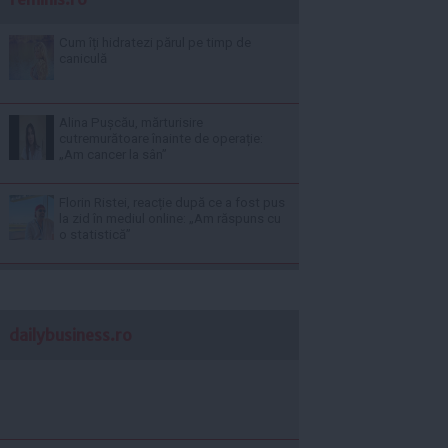
Cum îți hidratezi părul pe timp de
caniculă
Alina Pușcău, mărturisire
cutremurătoare înainte de operație:
„Am cancer la sân”
Florin Ristei, reacție după ce a fost pus
la zid în mediul online: „Am răspuns cu
o statistică”
dailybusiness.ro