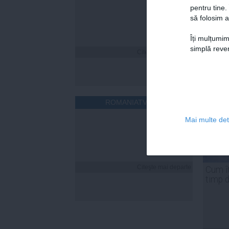
pentru tine.
să folosim a
Îți mulțumim
simplă reven
Citeşte mai departe
ROMANIATV.NET
Mai multe deta
Citeşte mai departe
Cum îț
timp 