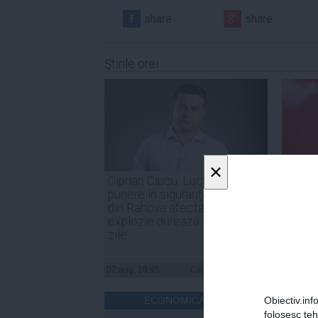
share
share
Ştirile orei
×
Ciprian Ciucu: Lucrările de
PSD: 
punere în siguranță a blocului
sunt o
din Rahova afectat de
de for
explozie durează circa 50 de
noast
zile
07 aug, 19:45
Citeşte mai departe
07 aug, 
ECONOMICA.NET
Obiectiv.info
folosesc te