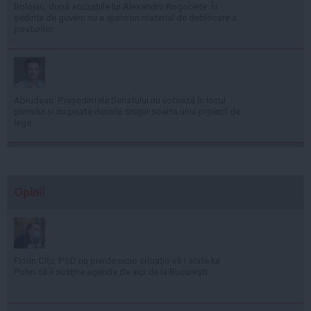
Bolojan, după acuzațiile lui Alexandru Rogobete: În
ședința de guvern nu a ajuns un material de deblocare a
posturilor
Abrudean: Președintele Senatului nu votează în locul
plenului și nu poate decide singur soarta unui proiect de
lege
Opinii
Florin Cîţu: PSD nu pierde nicio situaţie să-i arate lui
Putin că îi susţine agenda de aici de la Bucureşti