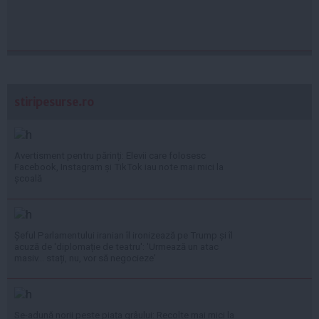
stiripesurse.ro
Avertisment pentru părinți: Elevii care folosesc
Facebook, Instagram și TikTok iau note mai mici la
școală
Șeful Parlamentului iranian îl ironizează pe Trump și îl
acuză de 'diplomație de teatru': 'Urmează un atac
masiv... stați, nu, vor să negocieze'
Se-adună norii peste piața grâului: Recolte mai mici la