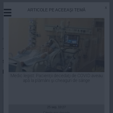
x
ARTICOLE PE ACEEAŞI TEMĂ
Actual
Economie
Justitie
Externe
Homepage
»
Politica
Educatie
Traian Băsescu: Udrea este
Sanatate
Stiinta
singurul candidat onest, nu
Tehnologie
neapărat cel mai bun
Cultura
Medic legist: Pacienţii decedaţi de COVID aveau
apă la plămâni şi cheaguri de sânge
Mediu
Laurentiu Panait
| 17 sep, 2014
Life
Politica
Guvern
25 sep, 10:27
Citeşte mai departe