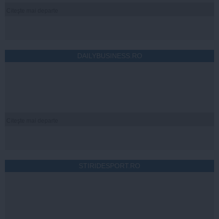
Citeşte mai departe
DAILYBUSINESS.RO
Citeşte mai departe
STIRIDESPORT.RO