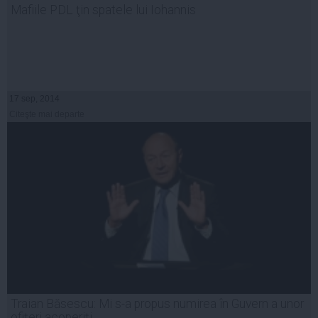
Mafiile PDL ţin spatele lui Iohannis
17 sep, 2014
Citeşte mai departe
Traian Băsescu: Mi s-a propus numirea în Guvern a unor
ofiţeri acoperiţi