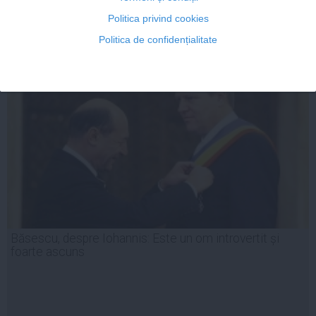
Politica privind cookies
17 sep, 2014
Citeşte mai departe
Politica de confidențialitate
Băsescu, despre Iohannis: Este un om introvertit și
foarte ascuns