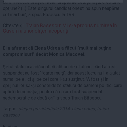
care îi reduce preşedintelui drepturile cetăţeneşti, dreptul la
Auto
opţiune? (...) Este singurul candidat onest, nu spun neapărat
Sport
cel mai bun", a spus Băsescu la TVR.
Handbal
Citește și:
Traian Băsescu: Mi s-a propus numirea în
Guvern a unor ofiţeri acoperiţi
Box
Baschet
El a afirmat că Elena Udrea a făcut "mult mai puţine
Tenis
compromisuri" decât Monica Macovei.
Alte sporturi
Şeful statului a adăugat că alături de el atunci când a fost
Life
suspendat au fost "foarte mulţi", dar acest lucru nu l-a ajutat
Funny
numai pe el, ci şi pe cei care l-au susţinut. "A fost şi în
sprijinul lor să-şi consolideze statura de oameni politici care
Travel
apără democraţia, pentru că eu am fost suspendat
Stil de viata
nedemocratic de două ori", a spus Traian Băsescu.
Tag-uri:
alegeri prezidențiale 2014
,
elena udrea
,
traian
basescu
loading...