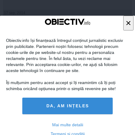
17 sep, 2014
Citeşte mai departe
×
Obiectiv.info își finanțează întregul conținut jurnalistic exclusiv
prin publicitate. Partenerii noștri folosesc tehnologii precum
cookie-urile de pe website-ul nostru pentru a personaliza
reclamele pentru tine. În felul ăsta, tu vezi reclame mai
relevante. Prin acceptarea cookie-urilor, ne ajuți să folosim
aceste tehnologii în continuare pe site.
Îți mulțumim pentru acest accept și îți reamintim că îți poți
schimba oricând opțiunea printr-o simplă revenire pe site!
Traian Băsescu, despre dezvăluirea candidatului 007:
DA, AM INȚELES
Am o planificare, vreau ca toată presa să aibă acces
Mai multe detalii
Termeni și condiții