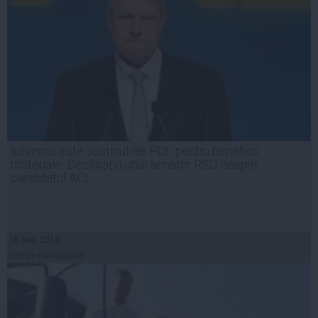
Iohannis este susţinut de PDL pentru beneficii
materiale. Declaraţia unui senator PSD despre
candidatul ACL
18 sep, 2014
Citeşte mai departe