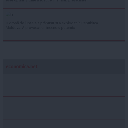
este optim” / Cine a fost cel mai slab președinte
O dronă de luptă s-a prăbușit și a explodat în Republica
Moldova: A provocat un incendiu puternic
economica.net