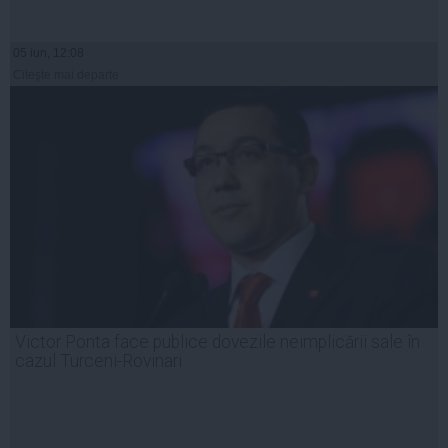
05 iun, 12:08
Citeşte mai departe
Victor Ponta face publice dovezile neimplicării sale în
cazul Turceni-Rovinari