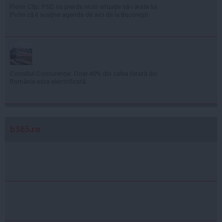
Florin Cîţu: PSD nu pierde nicio situaţie să-i arate lui
Putin că îi susţine agenda de aici de la Bucureşti
Consiliul Concurenţei: Doar 40% din calea ferată din
România este electrificată
b365.ro