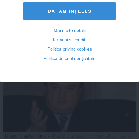
EXPLOZIV: Cum încearcă GREII din politică să intervină
la DNA
DA, AM INȚELES
Mai multe detalii
Termeni și condiții
04 iun, 18:33
Citeşte mai departe
Politica privind cookies
Politica de confidențialitate
Blaga: Săptămâna viitoare discutăm ce sancțiuni dăm