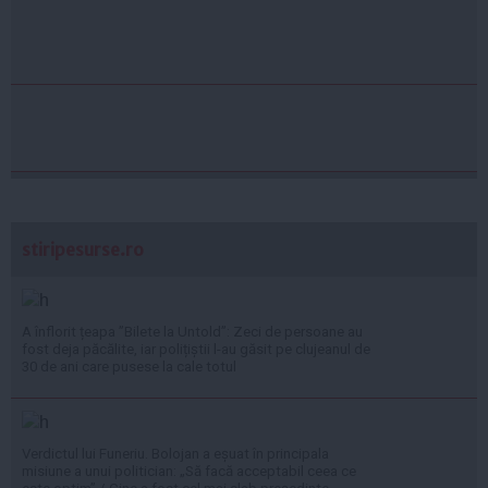
stiripesurse.ro
A înflorit țeapa ”Bilete la Untold”: Zeci de persoane au
fost deja păcălite, iar polițiștii l-au găsit pe clujeanul de
30 de ani care pusese la cale totul
Verdictul lui Funeriu. Bolojan a eșuat în principala
misiune a unui politician: „Să facă acceptabil ceea ce