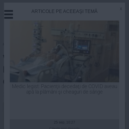
x
ARTICOLE PE ACEEAŞI TEMĂ
Actual
Economie
Justitie
Externe
Homepage
»
Justitie
Educatie
Victor Ponta, despre moţiunea
Sanatate
Stiinta
liberalilor: Bătălia politică se
Tehnologie
duce în Parlament nu la DNA
Cultura
Medic legist: Pacienţii decedaţi de COVID aveau
apă la plămâni şi cheaguri de sânge
Mediu
Laurentiu Panait
| 05 iun, 11:30
Life
Politica
Guvern
25 sep, 10:27
Citeşte mai departe