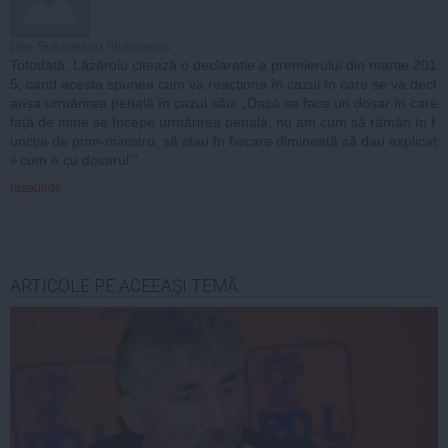
Dan Sultanescu Slugarescu
Totodată, Lăzăroiu citează o declarație a premierului din martie 201
5, cand acesta spunea cum va reacționa în cazul în care se va decl
anșa urmărirea penală în cazul său: „Dacă se face un dosar în care
față de mine se începe urmărirea penală, nu am cum să rămân în f
uncția de prim-ministru, să stau în fiecare dimineață să dau explicaț
ii cum e cu dosarul."
raspunde
ARTICOLE PE ACEEAŞI TEMĂ