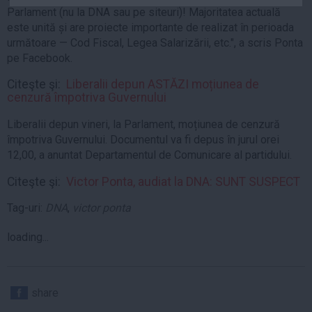
Parlament (nu la DNA sau pe siteuri)! Majoritatea actuală
Auto
este unită și are proiecte importante de realizat în perioada
Sport
următoare — Cod Fiscal, Legea Salarizării, etc.", a scris Ponta
pe Facebook.
Handbal
Box
Citeşte şi:
Liberalii depun ASTĂZI moțiunea de
cenzură împotriva Guvernului
Baschet
Liberalii depun vineri, la Parlament, moțiunea de cenzură
Tenis
împotriva Guvernului. Documentul va fi depus în jurul orei
Alte sporturi
12,00, a anuntat Departamentul de Comunicare al partidului.
Life
Citeşte şi:
Victor Ponta, audiat la DNA: SUNT SUSPECT
Funny
Tag-uri:
DNA
,
victor ponta
Travel
Stil de viata
loading...
share