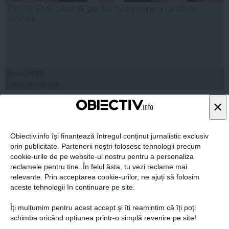
PROBLEME URIAŞE pentru fosta soţie a lui Cristi
Borcea
04 iun, 18:08
Citeşte mai departe
×
Obiectiv.info își finanțează întregul conținut jurnalistic exclusiv
prin publicitate. Partenerii noștri folosesc tehnologii precum
cookie-urile de pe website-ul nostru pentru a personaliza
reclamele pentru tine. În felul ăsta, tu vezi reclame mai
relevante. Prin acceptarea cookie-urilor, ne ajuți să folosim
aceste tehnologii în continuare pe site.
Îți mulțumim pentru acest accept și îți reamintim că îți poți
schimba oricând opțiunea printr-o simplă revenire pe site!