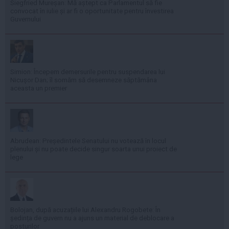
Siegfried Mureșan: Mă aștept ca Parlamentul să fie
convocat în iulie și ar fi o oportunitate pentru învestirea
Guvernului
Simion: Începem demersurile pentru suspendarea lui
Nicușor Dan; îl somăm să desemneze săptămâna
aceasta un premier
Abrudean: Președintele Senatului nu votează în locul
plenului și nu poate decide singur soarta unui proiect de
lege
Bolojan, după acuzațiile lui Alexandru Rogobete: În
ședința de guvern nu a ajuns un material de deblocare a
posturilor