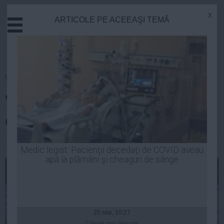
x
ARTICOLE PE ACEEAŞI TEMĂ
Actual
Economie
Justitie
Externe
Homepage
»
Tenis
Educatie
Visul Simonei Halep, aproape
Sanatate
Stiinta
de a deveni realitate
Tehnologie
Cultura
Laurentiu Panait
| 23 iul, 2014
Medic legist: Pacienţii decedaţi de COVID aveau
apă la plămâni şi cheaguri de sânge
Mediu
Life
Politica
Guvern
25 sep, 10:27
Citeşte mai departe