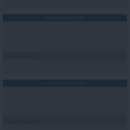
DAILYBUSINESS.RO
Citeşte mai departe
STIRIDESPORT.RO
Citeşte mai departe