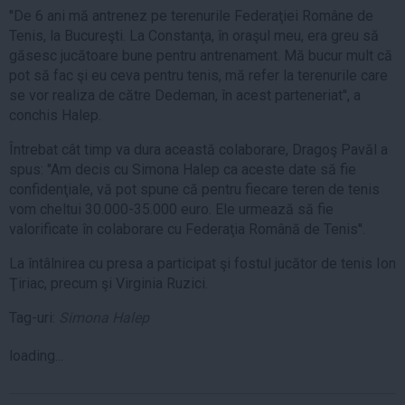
''De 6 ani mă antrenez pe terenurile Federaţiei Române de
Tenis, la Bucureşti. La Constanţa, în oraşul meu, era greu să
găsesc jucătoare bune pentru antrenament. Mă bucur mult că
pot să fac şi eu ceva pentru tenis, mă refer la terenurile care
se vor realiza de către Dedeman, în acest parteneriat'', a
conchis Halep.
Întrebat cât timp va dura această colaborare, Dragoş Pavăl a
spus: ''Am decis cu Simona Halep ca aceste date să fie
confidenţiale, vă pot spune că pentru fiecare teren de tenis
vom cheltui 30.000-35.000 euro. Ele urmează să fie
valorificate în colaborare cu Federaţia Română de Tenis''.
La întâlnirea cu presa a participat şi fostul jucător de tenis Ion
Ţiriac, precum şi Virginia Ruzici.
Tag-uri:
Simona Halep
loading...