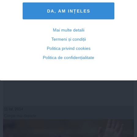
DA, AM INȚELES
Mai multe detalii
Termeni și condiții
Politica privind cookies
Politica de confidențialitate
BRD Bucharest Open 2014: Simona Halep s-a calificat
în semifinalele turneului
11 iul, 2014
Citeşte mai departe