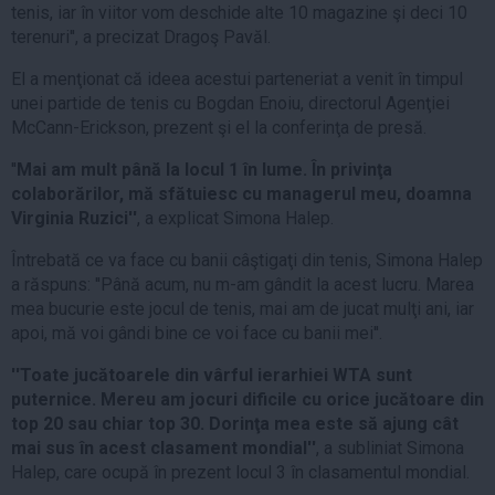
tenis, iar în viitor vom deschide alte 10 magazine şi deci 10
terenuri'', a precizat Dragoş Pavăl.
El a menţionat că ideea acestui parteneriat a venit în timpul
unei partide de tenis cu Bogdan Enoiu, directorul Agenţiei
McCann-Erickson, prezent şi el la conferinţa de presă.
''
Mai am mult până la locul 1 în lume. În privinţa
colaborărilor, mă sfătuiesc cu managerul meu, doamna
Virginia Ruzici''
, a explicat Simona Halep.
Întrebată ce va face cu banii câştigaţi din tenis, Simona Halep
a răspuns: ''Până acum, nu m-am gândit la acest lucru. Marea
mea bucurie este jocul de tenis, mai am de jucat mulţi ani, iar
apoi, mă voi gândi bine ce voi face cu banii mei''.
''Toate jucătoarele din vârful ierarhiei WTA sunt
puternice. Mereu am jocuri dificile cu orice jucătoare din
top 20 sau chiar top 30. Dorinţa mea este să ajung cât
mai sus în acest clasament mondial''
, a subliniat Simona
Halep, care ocupă în prezent locul 3 în clasamentul mondial.