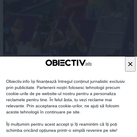
×
Cine este finanţatorul secret al Simonei Halep
Obiectiv.info își finanțează întregul conținut jurnalistic exclusiv
prin publicitate. Partenerii noștri folosesc tehnologii precum
cookie-urile de pe website-ul nostru pentru a personaliza
reclamele pentru tine. În felul ăsta, tu vezi reclame mai
relevante. Prin acceptarea cookie-urilor, ne ajuți să folosim
aceste tehnologii în continuare pe site.
11 iul, 2014
Citeşte mai departe
Îți mulțumim pentru acest accept și îți reamintim că îți poți
schimba oricând opțiunea printr-o simplă revenire pe site!