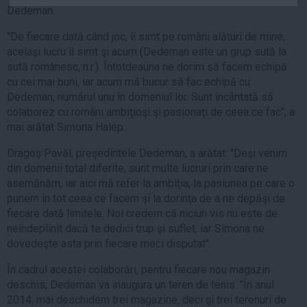
Dedeman.
Auto
Sport
''De fiecare dată când joc, îi simt pe români alături de mine,
acelaşi lucru îl simt şi acum (Dedeman este un grup sută la
Handbal
sută românesc, n.r.). Întotdeauna ne dorim să facem echipă
Box
cu cei mai buni, iar acum mă bucur să fac echipă cu
Dedeman, numărul unu în domeniul lor. Sunt încântată să
Baschet
colaborez cu români ambiţioşi şi pasionaţi de ceea ce fac'', a
Tenis
mai arătat Simona Halep.
Alte sporturi
Dragoş Pavăl, preşedintele Dedeman, a arătat: ''Deşi venim
Life
din domenii total diferite, sunt multe lucruri prin care ne
asemănăm, iar aici mă refer la ambiţia, la pasiunea pe care o
Funny
punem în tot ceea ce facem şi la dorinţa de a ne depăşi de
Travel
fiecare dată limitele. Noi credem că niciun vis nu este de
neîndeplinit dacă te dedici trup şi suflet, iar Simona ne
Stil de viata
dovedeşte asta prin fiecare meci disputat''.
În cadrul acestei colaborări, pentru fiecare nou magazin
deschis, Dedeman va inaugura un teren de tenis. ''În anul
2014, mai deschidem trei magazine, deci şi trei terenuri de