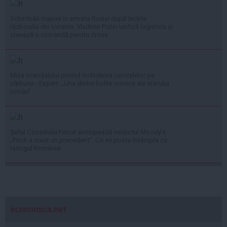
Schimbări majore în armata Rusiei după lecțiile
războiului din Ucraina. Vladimir Putin unifică logistica și
creează o comandă pentru drone
Miza scandalului privind închiderea centralelor pe
cărbune - Expert: „Una dintre bolile cronice ale statului
român”
Șeful Consiliului Fiscal anticipează verdictul Moody’s:
„Fitch a creat un precedent”. Ce se poate întâmpla cu
ratingul României
economica.net