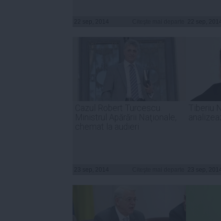
22 sep, 2014
Citeşte mai departe
22 sep, 201
Cazul Robert Turcescu.
Tiberiu N
Ministrul Apărării Naţionale,
analizea
chemat la audieri
23 sep, 2014
Citeşte mai departe
23 sep, 201