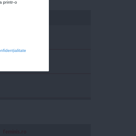
a printr-o
economica.net
nfidențialitate
feminis.ro