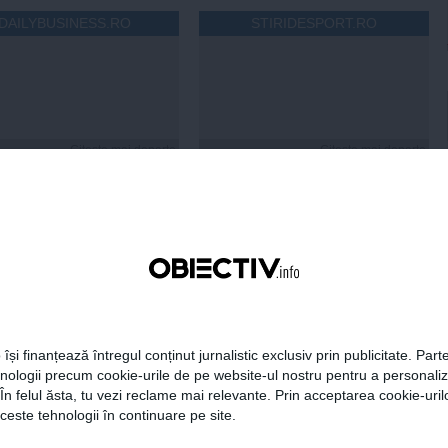
DAILYBUSINESS.RO
STIRIDESPORT.RO
Citeşte mai departe
Citeşte mai departe
FEMINIS.RO
 își finanțează întregul conținut jurnalistic exclusiv prin publicitate. Parte
hnologii precum cookie-urile de pe website-ul nostru pentru a personali
i hidratezi părul pe
 În felul ăsta, tu vezi reclame mai relevante. Prin acceptarea cookie-urilo
de caniculă
ceste tehnologii în continuare pe site.