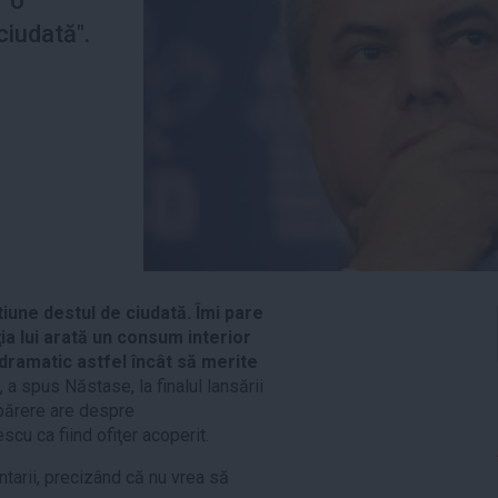
 "o
ciudată".
iune destul de ciudată. Îmi pare
ia lui arată un consum interior
 dramatic astfel încât să merite
", a spus Năstase, la finalul lansării
 părere are despre
scu ca fiind ofiţer acoperit.
ntarii, precizând că nu vrea să