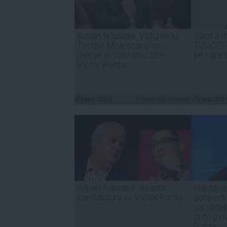
Adrian Năstase: Voturile lui
Când a 
Teodor Meleşcanu vor
TURCESC
merge în turul doi către
pe care t
Victor Ponta
23 sep, 2014
Citeşte mai departe
23 sep, 201
Adrian Năstase, despre
Năstase,
candidatura lui Victor Ponta
acoperit
candidat
cum a ev
Ponta