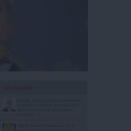
Cele mai citite
Bolojan, după acuzațiile lui Alexandru
Rogobete: În ședința de guvern nu a
ajuns un material de deblocare a
posturilor
MApN: România, Bulgaria și Turcia
extind misiunile de combatere a