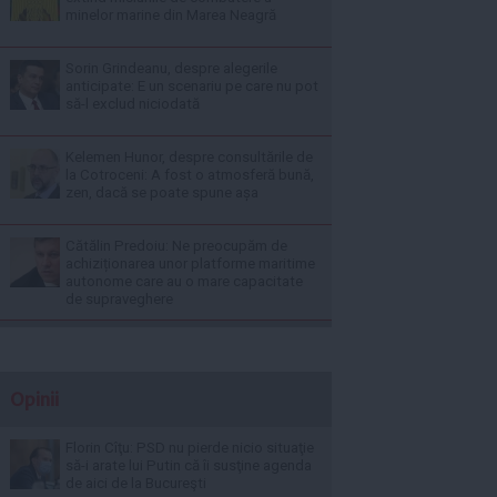
minelor marine din Marea Neagră
Sorin Grindeanu, despre alegerile
anticipate: E un scenariu pe care nu pot
să-l exclud niciodată
Kelemen Hunor, despre consultările de
la Cotroceni: A fost o atmosferă bună,
zen, dacă se poate spune așa
Cătălin Predoiu: Ne preocupăm de
achiziționarea unor platforme maritime
autonome care au o mare capacitate
de supraveghere
Opinii
Florin Cîţu: PSD nu pierde nicio situaţie
să-i arate lui Putin că îi susţine agenda
de aici de la Bucureşti