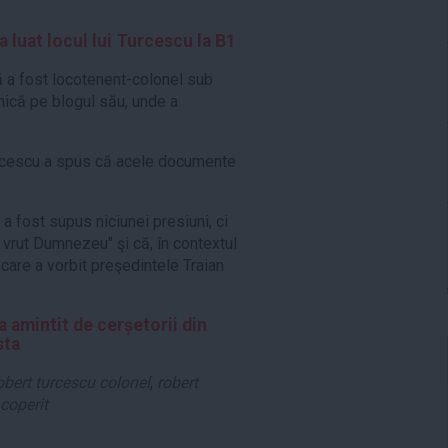
a luat locul lui Turcescu la B1
ă a fost locotenent-colonel sub
inică pe blogul său, unde a
 Turcescu a spus că acele documente
 a fost supus niciunei presiuni, ci
 vrut Dumnezeu" şi că, în contextul
 care a vorbit preşedintele Traian
 amintit de cerșetorii din
sta
obert turcescu colonel
,
robert
acoperit