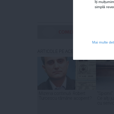
Îți mulțumim
simplă reven
COMENTARII
Mai multe deta
ARTICOLE PE ACEEAŞI TEMĂ
Mizeria continuă: Robert
"Spionii"
Turcescu rămâne acoperit?
Ce alţi j
cu servi