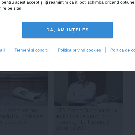
 pentru acest accept și îți reamintim că îți poți schimba oricând opțiune
ire pe site!
Citeşte mai departe
DA, AM INȚELES
ADAUGA UN
COMENTARIU NOU
lii
Termeni și condiții
Politica privind cookies
Politica de co
 din presa română.
CTP: Robert Turcescu mi-a
urnalişti au colaborat
amintit de cerșetorii din
ciile secrete
intersecții. Eu l-aş uita din
secunda asta