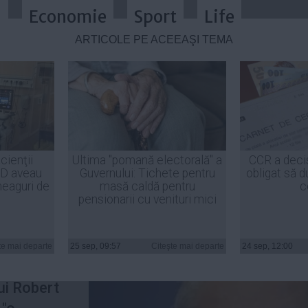
a
Economie
Sport
Life
ARTICOLE PE ACEEAŞI TEMĂ
 autodeconspirarea lui Turcescu: 
cienţii
Ultima "pomană electorală" a
CCR a deci
ID aveau
Guvernului: Tichete pentru
obligat să d
heaguri de
masă caldă pentru
c
pensionarii cu venituri mici
an
te mai departe
25 sep, 09:57
Citeşte mai departe
24 sep, 12:00
marţi că
ui Robert