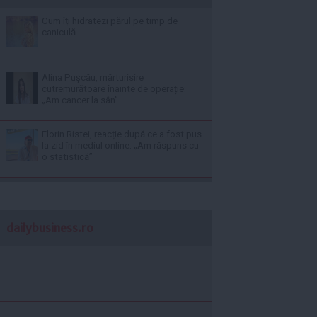
Cum îți hidratezi părul pe timp de
caniculă
Alina Pușcău, mărturisire
cutremurătoare înainte de operație:
„Am cancer la sân”
Florin Ristei, reacție după ce a fost pus
la zid în mediul online: „Am răspuns cu
o statistică”
dailybusiness.ro