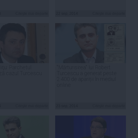
4
Citeşte mai departe
22 sep, 2014
Citeşte mai departe
iţu: Parchetul
"Mărturisirea" lui Robert
ză cazul Turcescu
Turcescu a generat peste
2.400 de apariții în mediul
online
4
Citeşte mai departe
23 sep, 2014
Citeşte mai departe