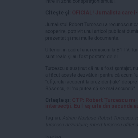
intre în zona conspiraţionismului.
Citeşte şi:
OFICIAL! Jurnalista care i-
Jurnalistul Robert Turcescu a recunoscut c
acoperire, potrivit unui articol publicat dum
prezentat şi mai multe documente.
Ulterior, în cadrul unei emisiuni la B1 TV,
sunt reale şi au fost postate de el.
Turcescu a susţinut că nu a fost şantajat, nu
a făcut aceste dezvăluiri pentru că acum "a
"ofiţerului acoperit la prezidenţiale" despre
Băsescu, el "nu putea să se mai ascundă".
Citeşte şi:
CTP: Robert Turcescu mi-a
intersecții. Eu l-aş uita din secunda a
Tag-uri:
Adrian Nastase
,
Robert Turcescu
,
r
turcescu dezvaluire
,
robert turcescu ofiter 
loading...