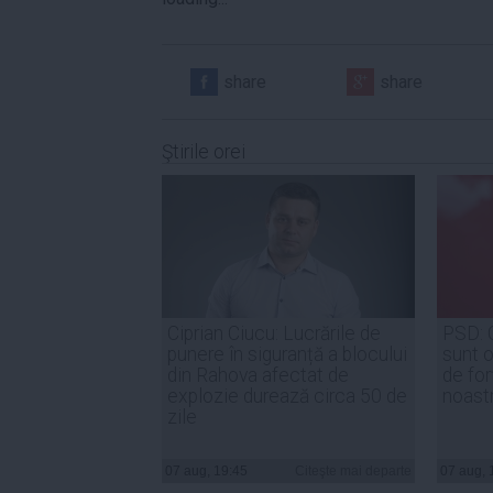
share
share
Ştirile orei
Ciprian Ciucu: Lucrările de
PSD: 
punere în siguranță a blocului
sunt o
din Rahova afectat de
de for
explozie durează circa 50 de
noast
zile
07 aug, 19:45
Citeşte mai departe
07 aug, 