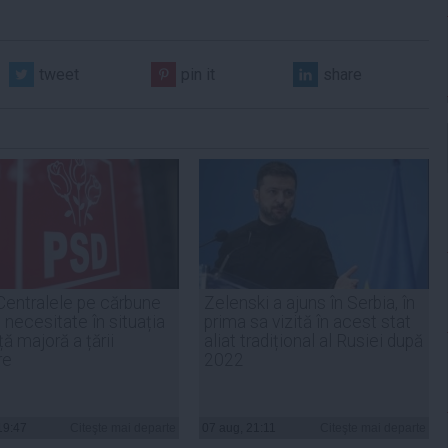
tweet
pin it
share
Centralele pe cărbune
Zelenski a ajuns în Serbia, în
 necesitate în situația
prima sa vizită în acest stat
ță majoră a țării
aliat tradițional al Rusiei după
re
2022
19:47
Citeşte mai departe
07 aug, 21:11
Citeşte mai departe