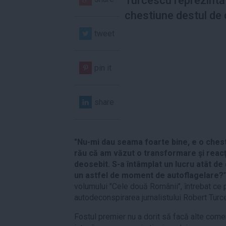
Turcescu reprezintă
chestiune destul de 
tweet
pin it
share
"Nu-mi dau seama foarte bine, e o chest
rău că am văzut o transformare şi reacţ
deosebit. S-a întâmplat un lucru atât de
un astfel de moment de autoflagelare?
volumului "Cele două Românii", întrebat ce
autodeconspirarea jurnalistului Robert Turce
Fostul premier nu a dorit să facă alte come