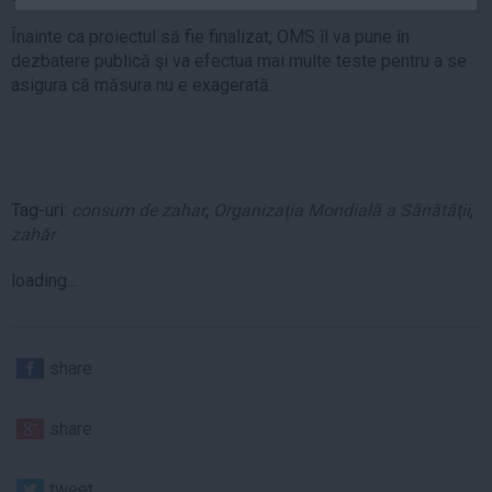
Auto
Înainte ca proiectul să fie finalizat, OMS îl va pune în
Sport
dezbatere publică şi va efectua mai multe teste pentru a se
asigura că măsura nu e exagerată.
Handbal
Box
Baschet
Tenis
Tag-uri:
consum de zahar
,
Organizaţia Mondială a Sănătăţii
,
Alte sporturi
zahăr
Life
loading...
Funny
Travel
share
Stil de viata
share
tweet