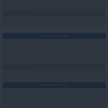
Citeşte mai departe
STIRIDESPORT.RO
Citeşte mai departe
ROMANIATV.NET