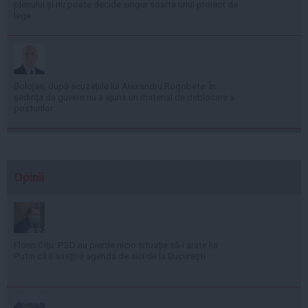
plenului și nu poate decide singur soarta unui proiect de
lege
Bolojan, după acuzațiile lui Alexandru Rogobete: În
ședința de guvern nu a ajuns un material de deblocare a
posturilor
Opinii
Florin Cîţu: PSD nu pierde nicio situaţie să-i arate lui
Putin că îi susţine agenda de aici de la Bucureşti