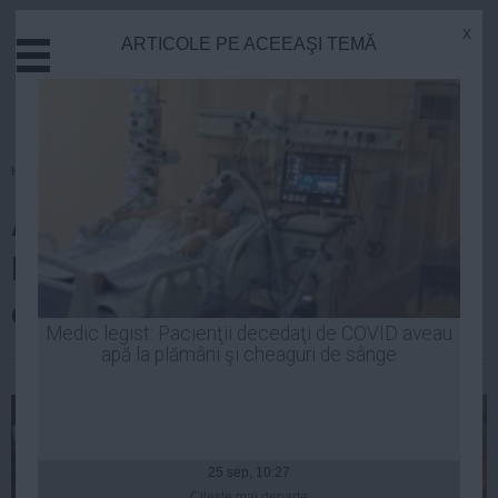
x
ARTICOLE PE ACEEAŞI TEMĂ
Actual
Economie
Justitie
Externe
Homepage
»
Stiinta
Educatie
Avertismentul Organizaţiei
Sanatate
Stiinta
Mondiale a Sănătăţii: Reduceţi
Tehnologie
consumul de zahăr la jumătate
Cultura
Medic legist: Pacienţii decedaţi de COVID aveau
apă la plămâni şi cheaguri de sânge
Mediu
Luiza Popa
| 06 mar, 2014
Life
Politica
Guvern
25 sep, 10:27
Citeşte mai departe