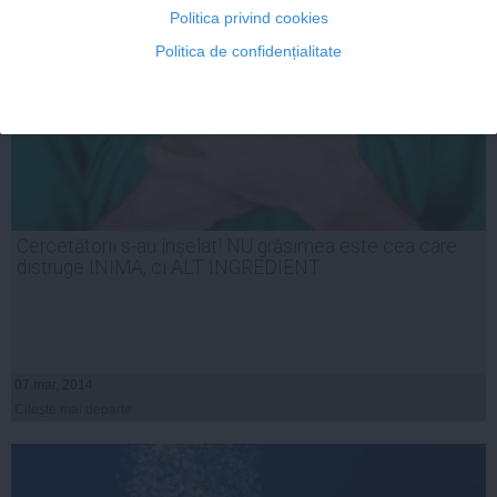
Politica privind cookies
Politica de confidențialitate
Cercetătorii s-au înşelat! NU grăsimea este cea care
distruge INIMA, ci ALT INGREDIENT
07 mar, 2014
Citeşte mai departe