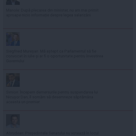
Manole: După plecarea din minister, nu am mai primit
aproape nicio informație despre legea salarizării
Siegfried Mureșan: Mă aștept ca Parlamentul să fie
convocat în iulie și ar fi o oportunitate pentru învestirea
Guvernului
Simion: Începem demersurile pentru suspendarea lui
Nicușor Dan; îl somăm să desemneze săptămâna
aceasta un premier
Abrudean: Președintele Senatului nu votează în locul