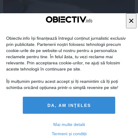
×
Obiectiv.info își finanțează întregul conținut jurnalistic exclusiv
prin publicitate. Partenerii noștri folosesc tehnologii precum
cookie-urile de pe website-ul nostru pentru a personaliza
reclamele pentru tine. În felul ăsta, tu vezi reclame mai
relevante. Prin acceptarea cookie-urilor, ne ajuți să folosim
aceste tehnologii în continuare pe site.
Cu ce înlocuieşti zahărul din alimentaţie dacă vrei să
slăbeşti
Îți mulțumim pentru acest accept și îți reamintim că îți poți
schimba oricând opțiunea printr-o simplă revenire pe site!
DA, AM INȚELES
25 feb, 2014
Citeşte mai departe
Mai multe detalii
Termeni și condiții