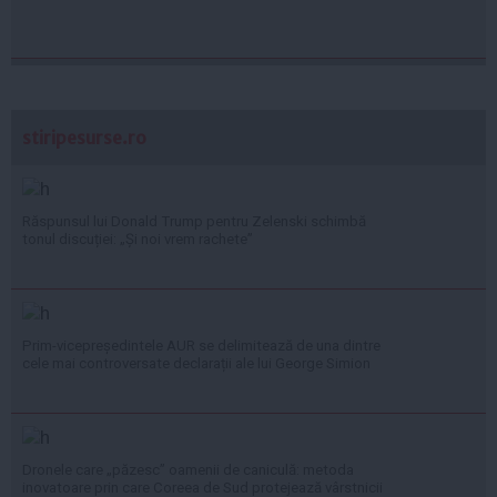
stiripesurse.ro
Răspunsul lui Donald Trump pentru Zelenski schimbă
tonul discuției: „Și noi vrem rachete”
Prim-vicepreședintele AUR se delimitează de una dintre
cele mai controversate declarații ale lui George Simion
Dronele care „păzesc” oamenii de caniculă: metoda
inovatoare prin care Coreea de Sud protejează vârstnicii