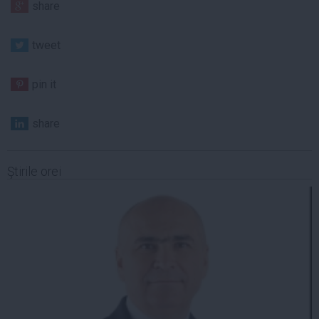
share
tweet
pin it
share
Ştirile orei