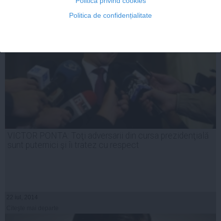
Politica privind cookies
Politica de confidențialitate
VICTOR PONTA: Toţi adversarii din cursa prezidenţială
sunt puternici şi îi tratez cu respect
22 iul, 2014
Citeşte mai departe