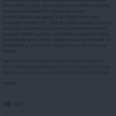
mici tachinări, cum le numea Iohannis, între fostul și actualul
președinte al liberalilor în vederea desemnării
prezidențiabilului, se pare că acum intrăm în perioada
tensiunilor la nivelul PDL. Chiar dacă Blaga încearcă acum să
pună capăt conflictului tacit din cadrul democrat-liberalilor
invocând sfântul regulament al partidului și alegerile interne
de la sfârșitul anului trecut, situația creată este de natură să
degenereze și să afecteze întreg procesul de unificare al
dreptei.
Tag-uri:
alegeri prezidențiale 2014
,
candidati presedintie
2014
,
candidati prezidentiale 2014
,
fuziune pnl pdl
,
monica
macovei
,
monica macovei candidat
,
pdl
,
PNL
,
Vasile Blaga
loading...
share