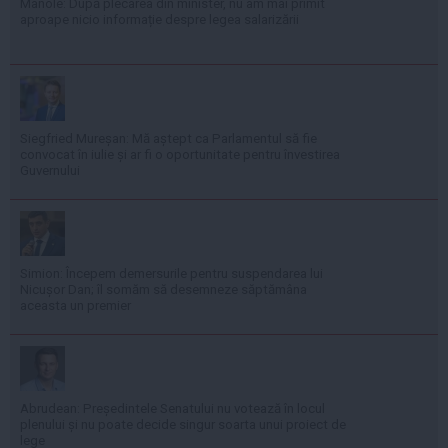
Manole: După plecarea din minister, nu am mai primit
aproape nicio informație despre legea salarizării
Siegfried Mureșan: Mă aștept ca Parlamentul să fie
convocat în iulie și ar fi o oportunitate pentru învestirea
Guvernului
Simion: Începem demersurile pentru suspendarea lui
Nicușor Dan; îl somăm să desemneze săptămâna
aceasta un premier
Abrudean: Președintele Senatului nu votează în locul
plenului și nu poate decide singur soarta unui proiect de
lege