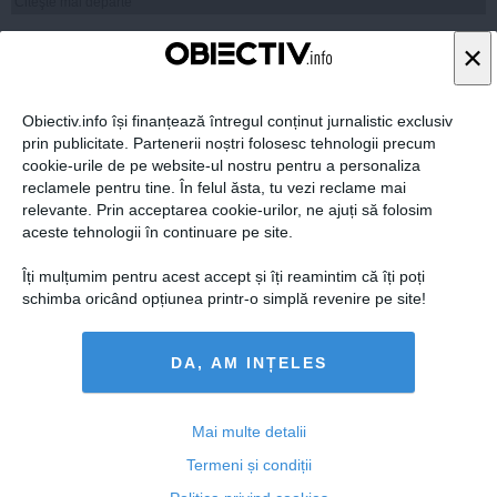
Citeşte mai departe
×
Obiectiv.info își finanțează întregul conținut jurnalistic exclusiv
prin publicitate. Partenerii noștri folosesc tehnologii precum
cookie-urile de pe website-ul nostru pentru a personaliza
reclamele pentru tine. În felul ăsta, tu vezi reclame mai
relevante. Prin acceptarea cookie-urilor, ne ajuți să folosim
aceste tehnologii în continuare pe site.
Îți mulțumim pentru acest accept și îți reamintim că îți poți
schimba oricând opțiunea printr-o simplă revenire pe site!
CĂLIN POPESCU TĂRICEANU demască combinațiile
șefilor liberali
DA, AM INȚELES
Mai multe detalii
22 iul, 2014
Termeni și condiții
Citeşte mai departe