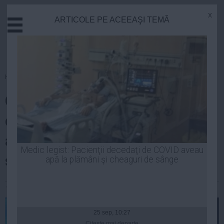
x
ARTICOLE PE ACEEAŞI TEMĂ
Actual
Economie
Justitie
Externe
Homepage
»
Opinii
Educatie
Candidaţi preşedinţie. Principiul
Sanatate
Stiinta
după care se ghidează unii lideri
Tehnologie
ai dreptei. MRU - dacă-i bal, bal
Cultura
Medic legist: Pacienţii decedaţi de COVID aveau
să fie!
apă la plămâni şi cheaguri de sânge
Mediu
Life
Ciprian Stan
| 22 iul, 2014
Politica
Guvern
25 sep, 10:27
Citeşte mai departe