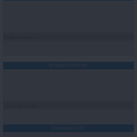
Citeşte mai departe
STIRIDESPORT.RO
Citeşte mai departe
ROMANIATV.NET