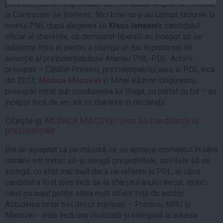
prezidențiabilul responsabil să mai aducă dreptei un mandat
Auto
la Controceni se întețesc. Nici bine nu s-au calmat lucrurile la
Sport
nivelul PNL după alegerea lui
Klaus Iohannis
candidatul
oficial al liberalilor, că democrat-liberalii au început să se
Handbal
mănânce între ei pentru a câștiga un loc în procesul de
selecție al prezidențiabilului Alianței PNL-PDL. Actorii
Box
principali – Cătălin Predoiu, prezidențiabilul ales al PDL încă
Baschet
din 2013,
Monica Macovei
și Mihai Răzvan Ungureanu,
Tenis
proaspăt intrat sub conducerea lui Blaga, cu partid cu tot – au
început încă de ieri să se dueleze în declarații.
Alte sporturi
Life
Citeşte şi:
MONICA MACOVEI vrea să candideze la
prezidenţiale
Funny
Era de așteptat ca pe măsură ce se apropie momentul în care
Travel
românii vor trebui să-și aleagă președintele, spiritele să se
Stil de viata
încingă, cu altât mai mult dacă ne referim la PDL, al cărui
candidat a fost ales încă de la sfârșitul anului trecut, atunci
când peisajul politic atăta mult diferit față de astăzi.
Atitudinea celor trei direct implicați – Predoiu, MRU și
Macovei - este încă una civilizată și colegială la adresa