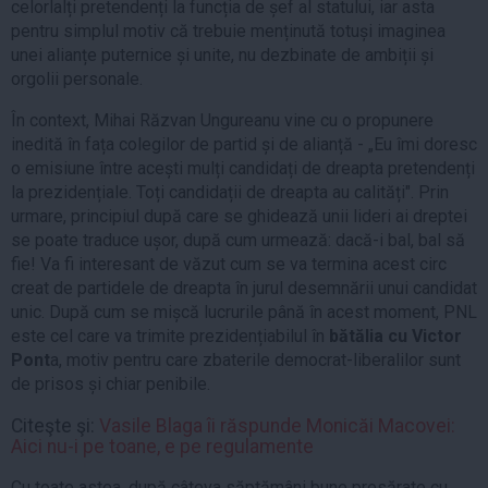
celorlalți pretendenți la funcția de șef al statului, iar asta
pentru simplul motiv că trebuie menținută totuși imaginea
unei alianțe puternice și unite, nu dezbinate de ambiții și
orgolii personale.
În context, Mihai Răzvan Ungureanu vine cu o propunere
inedită în fața colegilor de partid și de alianță - „Eu îmi doresc
o emisiune între acești mulți candidați de dreapta pretendenți
la prezidențiale. Toți candidații de dreapta au calități". Prin
urmare, principiul după care se ghidează unii lideri ai dreptei
se poate traduce ușor, după cum urmează: dacă-i bal, bal să
fie! Va fi interesant de văzut cum se va termina acest circ
creat de partidele de dreapta în jurul desemnării unui candidat
unic. După cum se mișcă lucrurile până în acest moment, PNL
este cel care va trimite prezidențiabilul în
bătălia cu Victor
Pont
a, motiv pentru care zbaterile democrat-liberalilor sunt
de prisos și chiar penibile.
Citeşte şi:
Vasile Blaga îi răspunde Monicăi Macovei:
Aici nu-i pe toane, e pe regulamente
Cu toate astea, după câteva săptămâni bune presărate cu