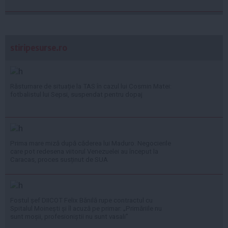
stiripesurse.ro
Răsturnare de situație la TAS în cazul lui Cosmin Matei:
fotbalistul lui Sepsi, suspendat pentru dopaj
Prima mare miză după căderea lui Maduro. Negocierile
care pot redesena viitorul Venezuelei au început la
Caracas, proces susținut de SUA
Fostul șef DIICOT Felix Bănilă rupe contractul cu
Spitalul Moinești și îl acuză pe primar: „Primăriile nu
sunt moșii, profesioniștii nu sunt vasali”