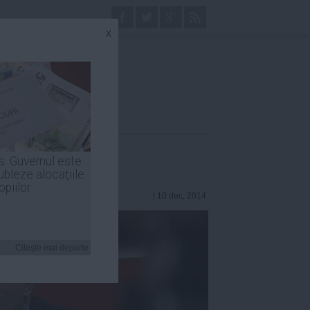
x
iş (PSD)
s: Guvernul este
ubleze alocaţiile
opiilor
| 10 dec, 2014
Citeşte mai departe