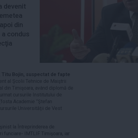
a devenit
 Remetea
apoi din
l a condus
ecţia
 Titu Bojin, suspectat de fapte
nt al Şcolii Tehnice de Maiştrii
ial din Timişoara, având diplomă de
rmat cursurile Institutului de
i (fosta Academie ”Ştefan
cursurile Universităţii de Vest
inist la Întreprinderea de
ri funciare- IMTLIF Timişoara, iar