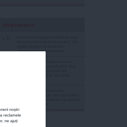
stiripesurse.ro
Rusia atacă Republica Moldova după
descoperirea unei drone Geran-2: „Se
agaţă stângaci de tema unei
„ameninţări ruse” inexistente”
Nivelul scăzut al Dunării a scos la
lumină o comoară arheologică: Unul
dintre cele mai lungi poduri ale
Antichității 's-a ridicat' din apele
fluviului
VIDEO Povestea dramatică a
migranților din Maroc: Am supraviețuit
doar cu resturi de mâncare. Nu puteam
să cumpărăm nimic
nerii noștri
za reclamele
r, ne ajuți