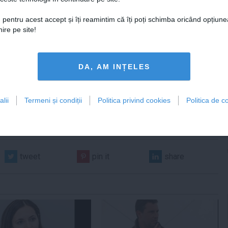
 fost soţia şi fiul său - Temadi
najarea unor acumulări de apă în
 pentru acest accept și îți reamintim că îți poți schimba oricând opțiune
ontractelor fiind de opt, respectiv
ire pe site!
ă familia Bojin a avut contracte cu
ra fiind "abonate" la lucrările de
DA, AM INȚELES
 avere
lii
Termeni și condiții
Politica privind cookies
Politica de co
tweet
pin it
share