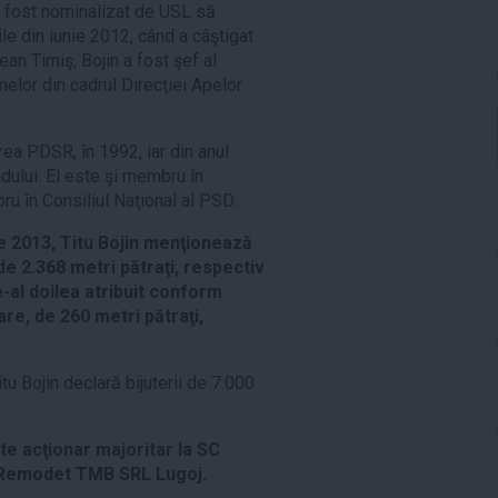
 a fost nominalizat de USL să
le din iunie 2012, când a câştigat
an Timiş, Bojin a fost şef al
melor din cadrul Direcţiei Apelor
ea PDSR, în 1992, iar din anul
idului. El este şi membru în
u în Consiliul Naţional al PSD.
ie 2013, Titu Bojin menţionează
e 2.368 metri pătraţi, respectiv
e-al doilea atribuit conform
re, de 260 metri pătraţi,
itu Bojin declară bijuterii de 7.000
ste acţionar majoritar la SC
C Remodet TMB SRL Lugoj.