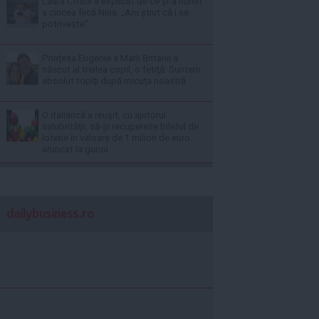
Laura Cosoi a explicat de ce și-a numit
a cincea fiică Nina. „Am știut că i se
potrivește”
Prinţesa Eugenie a Marii Britanii a
născut al treilea copil, o fetiţă: Suntem
absolut topiţi după micuţa noastră
O italiancă a reuşit, cu ajutorul
salubrităţii, să-şi recupereze biletul de
loterie în valoare de 1 milion de euro
aruncat la gunoi
dailybusiness.ro