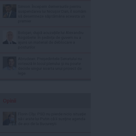
Simion: Începem demersurile pentru
suspendarea lui Nicușor Dan; îl somăm
să desemneze săptămâna aceasta un
premier
Bolojan, după acuzațiile lui Alexandru
Rogobete: În ședința de guvern nu a
ajuns un material de deblocare a
posturilor
Abrudean: Președintele Senatului nu
votează în locul plenului și nu poate
decide singur soarta unui proiect de
lege
Opinii
Florin Cîţu: PSD nu pierde nicio situaţie
să-i arate lui Putin că îi susţine agenda
de aici de la Bucureşti