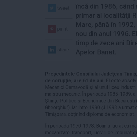
încă din 1986, când 
tweet
primar al localităţii
Mare, până în 1992, 
pin it
nou din anul 1996. E
timp de zece ani Dir
share
Apelor Banat.
Preşedintele Consiliului Judeţean Timiş,
de corupţie, are 61 de ani.
El este absolve
Mecanici Cernavodă şi al unui liceu industr
maistru mecanic. În perioada 1985-1989, a u
Ştiinţe Politice şi Economice din Bucureşt
Gheorghiu”), iar între 1990 şi 1993 a urmat 
Timişoara, obţinînd diploma de economist.
În perioada 1970-1978, Bojin a lucrat ca maş
mecanizare, transport, lucrări de îmbunătăţi