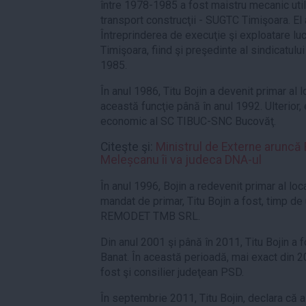
între 1978-1985 a fost maistru mecanic utilaj
transport construcţii - SUGTC Timişoara. El a
Întreprinderea de execuţie şi exploatare luc
Timişoara, fiind şi preşedinte al sindicatulu
1985.
În anul 1986, Titu Bojin a devenit primar al
această funcţie până în anul 1992. Ulterior, e
economic al SC TIBUC-SNC Bucovăţ.
Citeşte şi:
Ministrul de Externe aruncă
Meleșcanu îi va judeca DNA-ul
În anul 1996, Bojin a redevenit primar al lo
mandat de primar, Titu Bojin a fost, timp de
REMODET TMB SRL.
Din anul 2001 şi până în 2011, Titu Bojin a f
Banat. În această perioadă, mai exact din 20
fost şi consilier judeţean PSD.
În septembrie 2011, Titu Bojin, declara că a