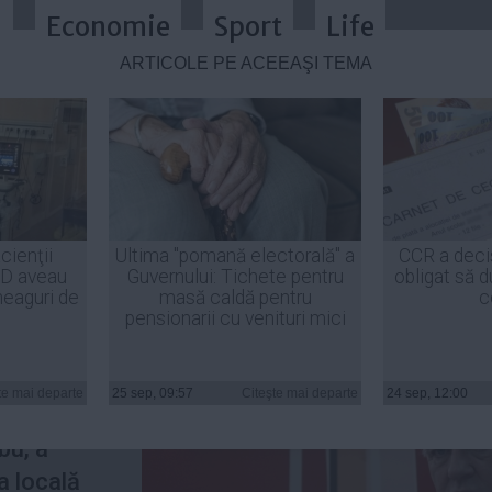
a
Economie
Sport
Life
ARTICOLE PE ACEEAŞI TEMĂ
re Titu Bojin, preşedintele CJ Tim
cienţii
Ultima "pomană electorală" a
CCR a deci
ID aveau
Guvernului: Tichete pentru
obligat să d
heaguri de
masă caldă pentru
c
pensionarii cu venituri mici
lui
Bojin,
te mai departe
25 sep, 09:57
Citeşte mai departe
24 sep, 12:00
at şi
rbu, a
a locală