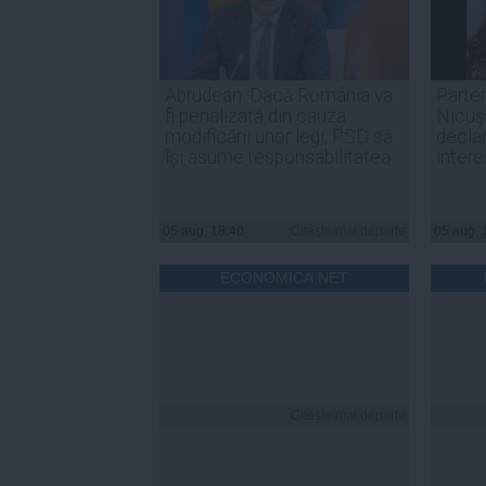
Abrudean: Dacă România va
Parten
fi penalizată din cauza
Nicuşo
modificării unor legi, PSD să
declar
își asume responsabilitatea
inter
05 aug, 18:40
Citeşte mai departe
05 aug, 
ECONOMICA.NET
Citeşte mai departe