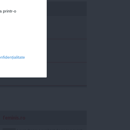
economica.net
a printr-o
nfidențialitate
feminis.ro