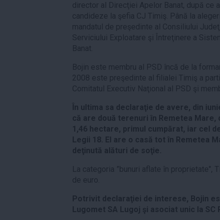
director al Direcţiei Apelor Banat, după ce
candideze la şefia CJ Timiş. Până la alegeri
mandatul de preşedinte al Consiliului Judeţe
Serviciului Exploatare şi Întreţinere a Siste
Banat.
Bojin este membru al PSD încă de la formar
2008 este preşedinte al filialei Timiş a part
Comitatul Executiv Naţional al PSD şi membr
În ultima sa declaraţie de avere, din iun
că are două terenuri în Remetea Mare, d
1,46 hectare, primul cumpărat, iar cel d
Legii 18. El are o casă tot în Remetea Ma
deţinută alături de soţie.
La categoria ”bunuri aflate în proprietate", T
de euro.
Potrivit declaraţiei de interese, Bojin e
Lugomet SA Lugoj şi asociat unic la S