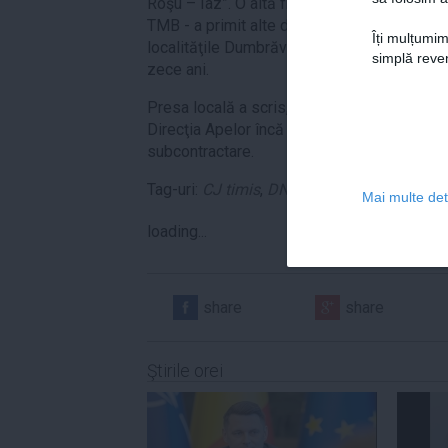
Roşu – Iaz”. O altă firmă în care acţionari au
TMB - a primit alte două lucrări vizînd ame
Îți mulțumim
localităţile Dumbrăviţa şi Ianova, perioadă c
simplă reven
zece ani.
Presa locală a scris, de-a lungul timpului, c
Direcţia Apelor încă din 1998, firmele acesto
subcontractare.
Tag-uri:
CJ timis
,
DNA
,
Titu Bojin
,
titu bojin
Mai multe deta
loading...
share
share
Ştirile orei