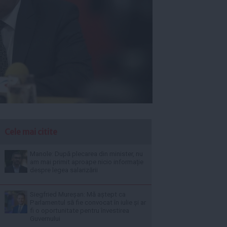
Cele mai citite
Manole: După plecarea din minister, nu
am mai primit aproape nicio informație
despre legea salarizării
Siegfried Mureșan: Mă aștept ca
Parlamentul să fie convocat în iulie și ar
fi o oportunitate pentru învestirea
Guvernului