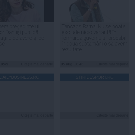
era preşedintelui
Tanczos Barna: Nu se poate
r Dan îşi publică
exclude nicio variantă în
aţiile de avere şi de
formarea guvernului; probabil
ese
în două săptămâni o să avem
rezultate
18:49
Citeşte mai departe
05 aug, 18:46
Citeşte mai departe
DAILYBUSINESS.RO
STIRIDESPORT.RO
Citeşte mai departe
Citeşte mai departe