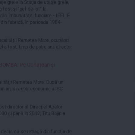
e grele la Staţia de utilaje grele,
 fost şi ”şef de lot” la
rări îmbunătăţiri funciare - IEELIF
i din fabrică, în perioada 1984-
 localităţii Remetea Mare, ocupând
l a fost, timp de patru ani, director
 BOMBA: Pe Corlățean și
calităţii Remetea Mare. După un
 un an, director economic al SC
ost director al Direcţiel Apelor
00 şi până în 2012, Titu Bojin a
 decis să se retragă din funcţia de