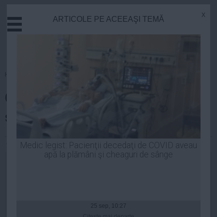
x
ARTICOLE PE ACEEAŞI TEMĂ
Actual
Economie
Justitie
Externe
Homepage
»
Opinii
Educatie
Continuă "reforma Petrescu" în
Sanatate
Stiinta
sistemul fiscal
Tehnologie
Cultura
Alexandra Radu
| 03 sep, 2014
Medic legist: Pacienţii decedaţi de COVID aveau
apă la plămâni şi cheaguri de sânge
Mediu
Life
Politica
Guvern
25 sep, 10:27
Citeşte mai departe