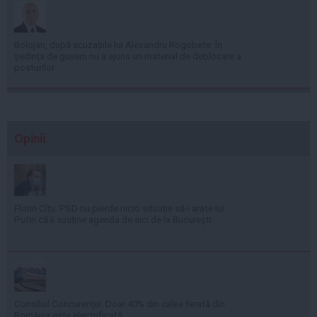
Bolojan, după acuzațiile lui Alexandru Rogobete: În
ședința de guvern nu a ajuns un material de deblocare a
posturilor
Opinii
Florin Cîţu: PSD nu pierde nicio situaţie să-i arate lui
Putin că îi susţine agenda de aici de la Bucureşti
Consiliul Concurenţei: Doar 40% din calea ferată din
România este electrificată