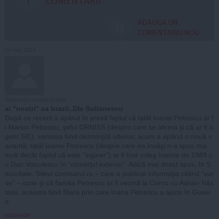
1
COMENTARII
ADAUGA UN
COMENTARIU NOU
04 sep, 2014
ferenczy-comunicator
ai "nostri" ca brazii..Dle Sultanescu
După ce recent a apărut în presă faptul că tatăl Ioanei Petrescu ar f
i Marius Petrescu, şeful ORNISS (despre care se afirma şi că ar fi a
gent SIE), varianta fiind dezminţită ulterior, acum a apărut o nouă v
ariantă: tatăl Ioanei Petrescu (despre care ea însăşi n-a spus mai
mult decât faptul că este “inginer”) ar fi fost coleg înainte de 1989 c
u Dan Voiculescu în “comerţul exterior”. Adică mai direct spus, în S
ecuritate. Siteul comisarul.ro – care a publicat informaţia citând “sur
se” – scrie şi că familia Petrescu ar fi vecină la Cornu cu Adrian Năs
tase, aceasta fiind filiera prin care Ioana Petrescu a ajuns în Guver
n.
raspunde