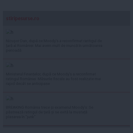
stiripesurse.ro
Nicușor Dan, după ce Moody’s a reconfirmat rantigul de
țară al României: Mai avem mult de muncă în următoarea
perioadă
Ministerul Finanțelor, după ce Moody’s a reconfirmat
ratingul României: Măsurile fiscale au fost realizate mai
rapid decât se anticipase
BREAKING România trece și examenul Moody’s: Se
păstrează ratingul de țară și se evită la mustață
plasarea în ”junk”