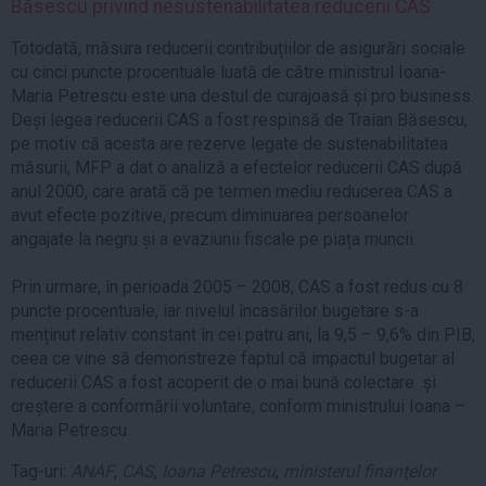
Băsescu privind nesustenabilitatea reducerii CAS
Totodată, măsura reducerii contribuțiilor de asigurări sociale
cu cinci puncte procentuale luată de către ministrul Ioana-
Maria Petrescu este una destul de curajoasă și pro business.
Deși legea reducerii CAS a fost respinsă de Traian Băsescu,
pe motiv că acesta are rezerve legate de sustenabilitatea
măsurii, MFP a dat o analiză a efectelor reducerii CAS după
anul 2000, care arată că pe termen mediu reducerea CAS a
avut efecte pozitive, precum diminuarea persoanelor
angajate la negru și a evaziunii fiscale pe piața muncii.
Prin urmare, în perioada 2005 – 2008, CAS a fost redus cu 8
puncte procentuale, iar nivelul încasărilor bugetare s-a
menținut relativ constant în cei patru ani, la 9,5 – 9,6% din PIB,
ceea ce vine să demonstreze faptul că impactul bugetar al
reducerii CAS a fost acoperit de o mai bună colectare și
creștere a conformării voluntare, conform ministrului Ioana –
Maria Petrescu.
Tag-uri:
ANAF
,
CAS
,
Ioana Petrescu
,
ministerul finanţelor