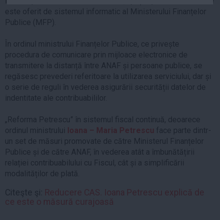
fiscală, prin intermediul serviciului „Spațiul privat virtual”, care
Auto
este oferit de sistemul informatic al Ministerului Finanțelor
Publice (MFP).
Sport
Handbal
În ordinul ministrului Finanțelor Publice, ce privește
procedura de comunicare prin mijloace electronice de
Box
transmitere la distanță între ANAF și persoane publice, se
Baschet
regăsesc prevederi referitoare la utilizarea serviciului, dar și
o serie de reguli în vederea asigurării securității datelor de
Tenis
indentitate ale contribuabililor.
Alte sporturi
Life
„Reforma Petrescu” în sistemul fiscal continuă, deoarece
ordinul ministrului
Ioana – Maria Petrescu
face parte dintr-
Funny
un set de măsuri promovate de către Ministerul Finanțelor
Travel
Publice și de către ANAF, în vederea atât a îmbunătățirii
relației contribuabilului cu Fiscul, cât și a simplificării
Stil de viata
modalităților de plată.
Citeşte şi:
Reducere CAS. Ioana Petrescu explică de
ce este o măsură curajoasă