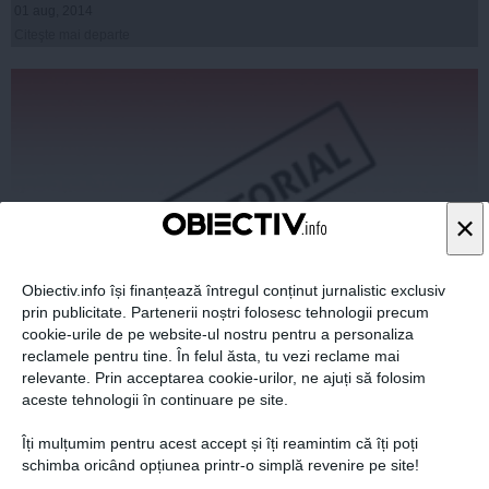
01 aug, 2014
Citeşte mai departe
×
Obiectiv.info își finanțează întregul conținut jurnalistic exclusiv
prin publicitate. Partenerii noștri folosesc tehnologii precum
cookie-urile de pe website-ul nostru pentru a personaliza
TRAIAN BĂSESCU. Ce fel de tineri îi plac preşedintelui
reclamele pentru tine. În felul ăsta, tu vezi reclame mai
Băsescu
relevante. Prin acceptarea cookie-urilor, ne ajuți să folosim
aceste tehnologii în continuare pe site.
Îți mulțumim pentru acest accept și îți reamintim că îți poți
schimba oricând opțiunea printr-o simplă revenire pe site!
03 aug, 2014