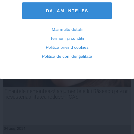
Citeşte mai departe
DA, AM INȚELES
Mai multe detalii
Termeni și condiții
Politica privind cookies
Politica de confidențialitate
Finanțele demontează argumentele lui Băsescu privind
nesustenabilitatea reducerii CAS
04 aug, 2014