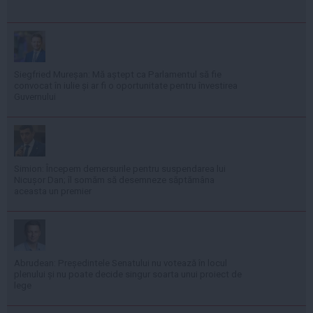
Siegfried Mureșan: Mă aștept ca Parlamentul să fie
convocat în iulie și ar fi o oportunitate pentru învestirea
Guvernului
Simion: Începem demersurile pentru suspendarea lui
Nicușor Dan; îl somăm să desemneze săptămâna
aceasta un premier
Abrudean: Președintele Senatului nu votează în locul
plenului și nu poate decide singur soarta unui proiect de
lege