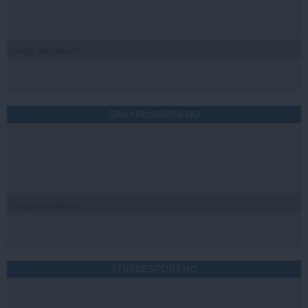
Citeşte mai departe
DAILYBUSINESS.RO
Citeşte mai departe
STIRIDESPORT.RO