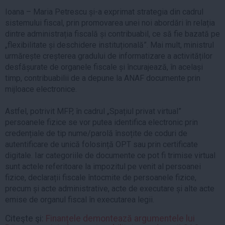
Ioana – Maria Petrescu și-a exprimat strategia din cadrul
sistemului fiscal, prin promovarea unei noi abordări în relația
dintre administrația fiscală și contribuabil, ce să fie bazată pe
„flexibilitate și deschidere instituțională”. Mai mult, ministrul
urmărește creșterea gradului de informatizare a activităților
desfășurate de organele fiscale și încurajează, în același
timp, contribuabilii de a depune la ANAF documente prin
mijloace electronice.
Astfel, potrivit MFP, în cadrul „Spațiul privat virtual”
persoanele fizice se vor putea identifica electronic prin
credențiale de tip nume/parolă însoțite de coduri de
autentificare de unică folosință OPT sau prin certificate
digitale. Iar categoriile de documente ce pot fi trimise virtual
sunt actele referitoare la impozitul pe venit al persoanei
fizice, declarații fiscale întocmite de persoanele fizice,
precum și acte administrative, acte de executare și alte acte
emise de organul fiscal în executarea legii.
Citeşte şi:
Finanțele demontează argumentele lui